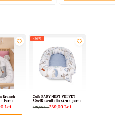
-26%
in Branch
Cuib BABY NEST VELVET
 + Perna
80x45 stroll albastru + perna
00 Lei
239,00 Lei
325,00 Lei