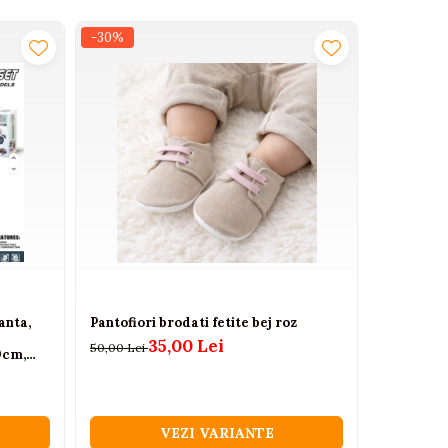
-30%
-34%
anta,
Pantofiori brodati fetite bej roz
Masinuta 
telecoman
35,00 Lei
50,00 Lei
0cm,
170,63 Lei
VEZI VARIANTE