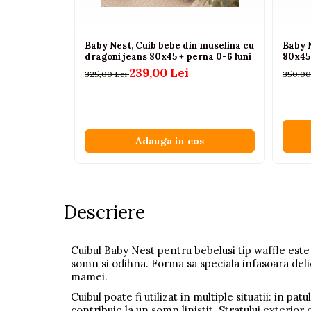
Pistoale
Plastilina
Baby Nest, Cuib bebe din muselina cu
Baby 
dragoni jeans 80x45 + perna 0-6 luni
80x45
Proiectoare
239,00 Lei
325,00 Lei
350,00
Saltelute si centre de activitati
Set Avioane si submarine
Seturi de doctor
Adauga in cos
Seturi de rufe
Trenulete
Trenuri cu sine
Descriere
Vehicule de constructii
Jucarii exterior
Cuibul Baby Nest pentru bebelusi tip waffle este 
somn si odihna. Forma sa speciala infasoara delica
Ride-on
mamei.
Biciclete
Cuibul poate fi utilizat in multiple situatii: in pa
Triciclete
contribuie la un somn linistit. Stratului exterior 