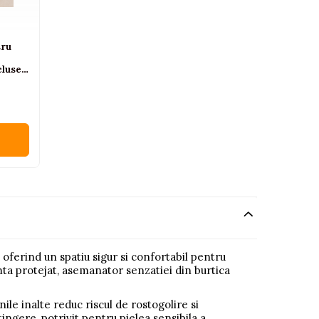
tru
cluse,
 oferind un spatiu sigur si confortabil pentru
imta protejat, asemanator senzatiei din burtica
inile inalte reduc riscul de rostogolire si
atingere, potrivit pentru pielea sensibila a