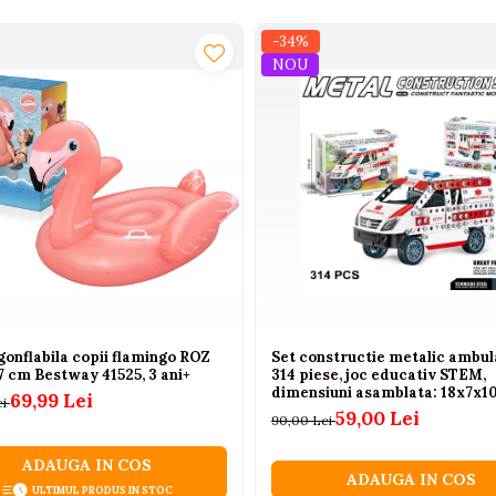
-34%
NOU
gonflabila copii flamingo ROZ
Set constructie metalic ambul
7 cm Bestway 41525, 3 ani+
314 piese, joc educativ STEM,
dimensiuni asamblata: 18x7x1
69,99 Lei
ei
pentru copii 8+ ani
59,00 Lei
90,00 Lei
ADAUGA IN COS
ADAUGA IN COS
ULTIMUL PRODUS IN STOC