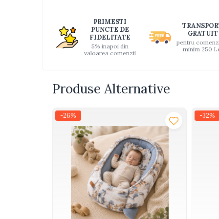
Distri
Interactive, educative si
pe
muzicale
PRIMESTI
TRANSPOR
Faceb
PUNCTE DE
Figurine
GRATUIT
FIDELITATE
pentru comenz
5% inapoi din
Ateliere si unelte
minim 250 L
valoarea comenzii
Blocuri de constructie
Covorase de dans
Produse Alternative
Creative
De plus
-26%
-32%
Electrocasnice si bucatarii
Fotolii gonflabile
Jocuri de indemanare
Jocuri sportive
Jucarii educative din lemn
Motociclete
Muzica si instrumente