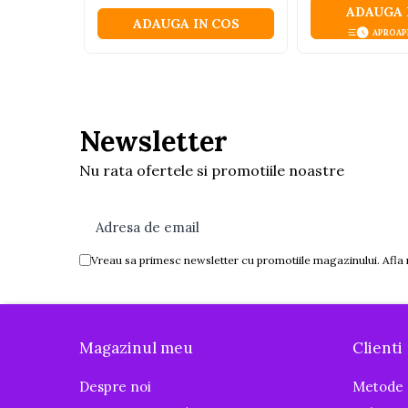
ADAUGA 
Igiena si ingrijire
ADAUGA IN COS
APROAP
Baia bebelusului
Termometre pentru baie
Prosoape
Cadite
Newsletter
Halate de baie
Cutii pentru suzete si depozitare
Nu rata ofertele si promotiile noastre
Aspiratoare nazale si filtre
Perii pentru biberoane si tetine
Periute de dinti
Vreau sa primesc newsletter cu promotiile magazinului. Afla
Olite si reductoare WC
Scutece si accesorii
Pentru Mamici
Magazinul meu
Clienti
Igiena si Ingrijire Postnatala
Ingrijire cosmetica mamici
Despre noi
Metode 
Perioada Alaptarii