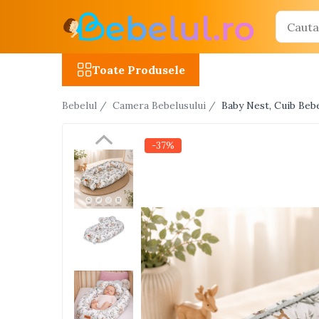
Toate Produsele
Toate Produsele
Jucarii cu telecomanda (RC)
Bebelul /
Camera Bebelusului /
Baby Nest, Cuib Beb
Masinute R/C
Tancuri R/C
-37%
Atv-uri R/C
Avioane si elicoptere R/C
Camioane R/C
Motociclete R/C
Roboti R/C
Utilaje constructii R/C
Jucarii