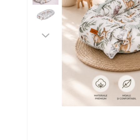
Jucarii bebelusi
Interactive, educative si muzicale
Saltelute si centre de activitati
Jucarii de baie
De plus
Zornaitoare
Pentru dentitie
Masinute
Papusi
Supermarket
Puzzle
Seturi camion
Table desen copii
Jucarii de baie
Seturi de frumusete
Caluti balansoar