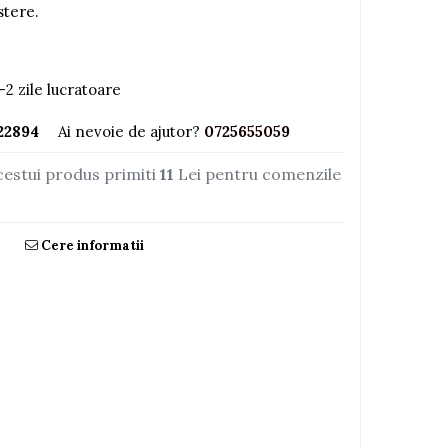
stere.
-2 zile lucratoare
22894
Ai nevoie de ajutor?
0725655059
cestui produs primiti
11
Lei pentru comenzile
Cere informatii