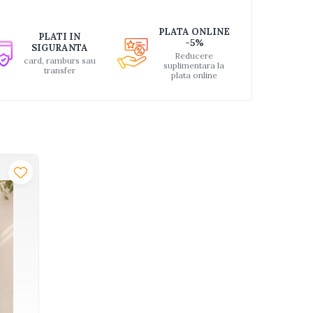
PLATA ONLINE
PLATI IN
-5%
SIGURANTA
Reducere
card, ramburs sau
suplimentara la
transfer
plata online