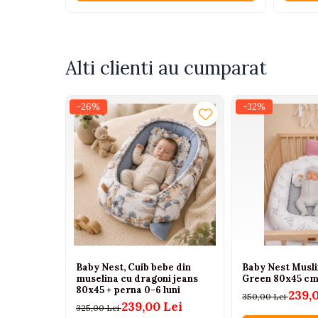
Tenisi
Botosi
Sandale
Alti clienti au cumparat
Cizme
Bebe la masa
-26%
-32%
Scaune de masa
Accesorii pentru hranire
Seturi de hranire
Cani, pahare si accesorii
Biberoane
Suzete si accesorii
Incalzitoare pentru biberoane si
Baby Nest, Cuib bebe din
Baby Nest Musl
alimente
muselina cu dragoni jeans
Green 80x45 cm
80x45 + perna 0-6 luni
Bavete
239,
350,00 Lei
239,00 Lei
325,00 Lei