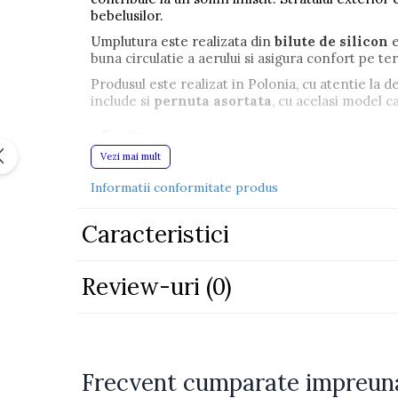
bebelusilor.
Piscine
Umplutura este realizata din
bilute de silicon
e
Piscine gonflabile
buna circulatie a aerului si asigura confort pe te
Ochelari scufundari
Produsul este realizat in Polonia, cu atentie la de
Saltele
include si
pernuta asortata
, cu acelasi model ca
Colace inot
Locuri de joaca
Vezi mai mult
Jocuri sportive
Informatii conformitate produs
Seturi joaca gradinarit
Caracteristici
Masinute si vehicule electrice
pentru copii
Masinute electrice
Review-uri
(0)
Motociclete electrice
ATV & BUGGY electrice
Tractoare electrice
Frecvent cumparate impreun
Triciclete electrice