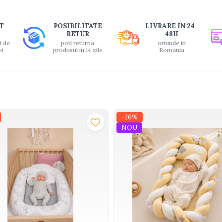
buie
T
POSIBILITATE
LIVRARE IN 24-
ook
RETUR
48H
i de
poti returna
oriunde in
ei
produsul in 14 zile
Romania
-26%
NOU