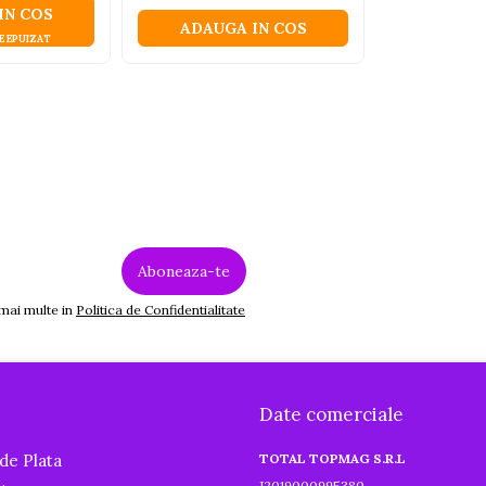
IN COS
ADAUGA IN COS
E EPUIZAT
 mai multe in
Politica de Confidentialitate
Date comerciale
de Plata
TOTAL TOPMAG S.R.L
J2019000995380