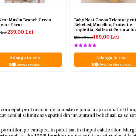
Nest Muslin Branch Green
Baby Nest Cocon Tricotat pen
 cm + Perna
Bebelusi, Muselina, Protectie
Impletita, Saltea si Pernuta In
239,00 Lei
 Lei
72 x 52 cm, Galben, 0-1 Ani
189,00 Lei
255,00 Lei
Adauga in cos
Adauga in cos
Aproape epuizat
Doar 3 produse in stoc
conceput pentru copii de la nastere pana la aproximativ 6 luni,
t copilul si limiteaza spatiul din jur, ajutand bebelusul sa se s
tul parintilor, pe canapea, in patut sau in timpul calatoriilor. Marg
este realizat din
100% bumbac
, un material aerisit si placut la 