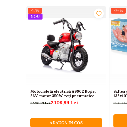
Camioane electrice
-17%
-26%
NOU
Imbracaminte
Seturi copii si bebelusi
Salopete bebe
Costumase
Rochite
Accesorii copii
Body-uri bebe
Treninguri copii
Baia bebelusului
Motocicletă electrică A9902 Roșie,
Saltea 
36V, motor 350W, roți pneumatice
138x10
2.108,99 Lei
2.530,79 Lei
95,00 L
Incaltaminte
Adidasi
Pantofiori
ADAUGA IN COS