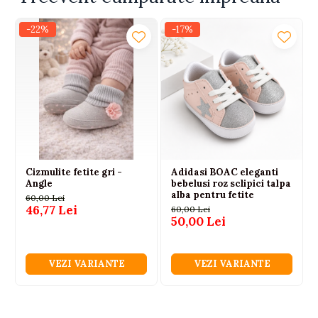
-22%
-17%
Prioritate – siguranta
Marginile inalte protejeaza bebelusul impotriva
rostogolirii sau caderii accidentale. Umplutura
antialergica din bile de silicon si materialele delicate,
prietenoase cu pielea sensibila a nou-nascutului,
contribuie la un mediu sanatos si un somn linistit.
Cizmulite fetite gri -
Adidasi BOAC eleganti
Angle
bebelusi roz sclipici talpa
alba pentru fetite
60,00 Lei
46,77 Lei
60,00 Lei
50,00 Lei
VEZI VARIANTE
VEZI VARIANTE
Practic si multifunctional
Baby nest-ul poate fi folosit in patul parintilor, pe