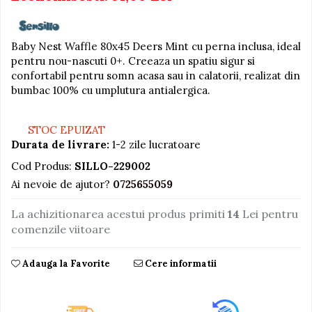
Jucarii educative din lemn
Motociclete
Baby Nest Waffle 80x45 Deers Mint cu perna inclusa, ideal
pentru nou-nascuti 0+. Creeaza un spatiu sigur si
Muzica si instrumente
confortabil pentru somn acasa sau in calatorii, realizat din
Pistoale
bumbac 100% cu umplutura antialergica.
Plastilina
Proiectoare
STOC EPUIZAT
Durata de livrare:
1-2 zile lucratoare
Saltelute si centre de activitati
Cod Produs:
SILLO-229002
Set Avioane si submarine
Ai nevoie de ajutor?
0725655059
Seturi de doctor
La achizitionarea acestui produs primiti
14
Lei pentru
Seturi de rufe
comenzile viitoare
Trenulete
Trenuri cu sine
Adauga la Favorite
Cere informatii
Vehicule de constructii