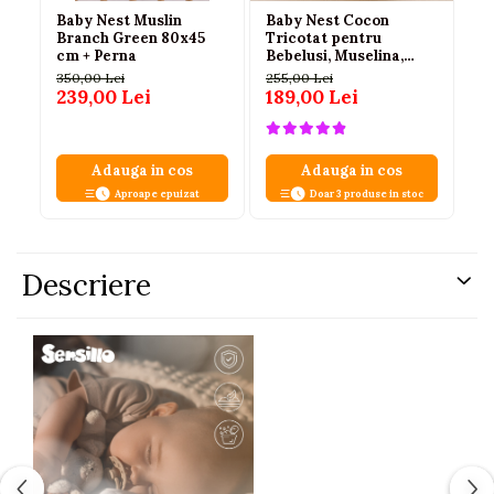
Baby Nest Muslin
Baby Nest Cocon
Ba
Branch Green 80x45
Tricotat pentru
di
cm + Perna
Bebelusi, Muselina,
dr
Protectie Impletita,
pe
350,00 Lei
255,00 Lei
32
Saltea si Pernuta
239,00 Lei
189,00 Lei
2
Incluse, 72 x 52 cm,
Galben, 0-1 Ani
Adauga in cos
Adauga in cos
Aproape epuizat
Doar 3 produse in stoc
Descriere