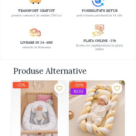
TRANSPORT GRATUIT
POSIBILITATE RETUR
pentru comenzi de minim 250 Lei
poti returna produsul in 14 zile
PLATA ONLINE -5%
LIVRARE IN 24-48H
Reducere suplimentara la plata
oriunde in Romania
online
Produse Alternative
-32%
-26%
-
NOU