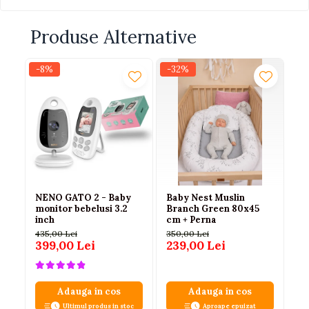
Produse Alternative
-8%
-32%
-
NENO GATO 2 - Baby
Baby Nest Muslin
Ju
monitor bebelusi 3.2
Branch Green 80x45
Ie
inch
cm + Perna
0+
435,00 Lei
350,00 Lei
90
399,00 Lei
239,00 Lei
55
Adauga in cos
Adauga in cos
Ultimul produs in stoc
Aproape epuizat