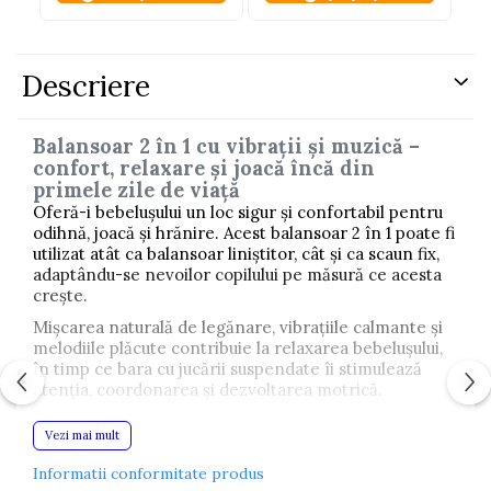
Descriere
Balansoar 2 în 1 cu vibrații și muzică –
confort, relaxare și joacă încă din
primele zile de viață
Oferă-i bebelușului un loc sigur și confortabil pentru
odihnă, joacă și hrănire. Acest balansoar 2 în 1 poate fi
utilizat atât ca balansoar liniștitor, cât și ca scaun fix,
adaptându-se nevoilor copilului pe măsură ce acesta
crește.
Mișcarea naturală de legănare, vibrațiile calmante și
melodiile plăcute contribuie la relaxarea bebelușului,
în timp ce bara cu jucării suspendate îi stimulează
atenția, coordonarea și dezvoltarea motrică.
Datorită spătarului reglabil în două poziții și tăviței
Vezi mai mult
pliabile pentru hrănire, balansoarul poate fi utilizat
atât pentru momentele de odihnă, cât și pentru
Informatii conformitate produs
primele mese sau activități zilnice.