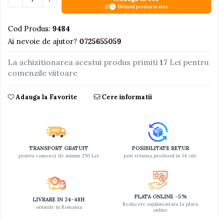
Ultimul produs in stoc
Jucarii educative din lemn
Cod Produs:
9484
Motociclete
Ai nevoie de ajutor?
0725655059
Muzica si instrumente
Pistoale
La achizitionarea acestui produs primiti
17
Lei pentru
comenzile viitoare
Plastilina
Proiectoare
Adauga la Favorite
Cere informatii
Saltelute si centre de activitati
Set Avioane si submarine
Seturi de doctor
TRANSPORT GRATUIT
POSIBILITATE RETUR
Seturi de rufe
pentru comenzi de minim 250 Lei
poti returna produsul in 14 zile
Trenulete
Trenuri cu sine
Vehicule de constructii
PLATA ONLINE -5%
LIVRARE IN 24-48H
Reducere suplimentara la plata
oriunde in Romania
online