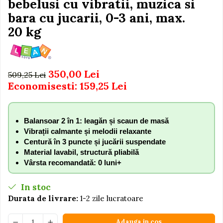
bebelusi cu vibratii, muzica si
Igiena si Ingrijire Postnatala
Jucarii de baie
Ingrijire cosmetica mamici
bara cu jucarii, 0-3 ani, max.
Seturi de frumusete
Perioada Alaptarii
20 kg
Perioada Sarcinii
Caluti balansoar
Pompe de san
Interactive, educative si
Sisteme De Purtare
muzicale
350,00 Lei
509,25 Lei
Figurine
Economisesti:
159,25
Lei
Ateliere si unelte
Blocuri de constructie
Balansoar 2 în 1: leagăn și scaun de masă
Covorase de dans
Vibrații calmante și melodii relaxante
Centură în 3 puncte și jucării suspendate
Creative
Material lavabil, structură pliabilă
De plus
Vârsta recomandată: 0 luni+
Electrocasnice si bucatarii
In stoc
Fotolii gonflabile
Durata de livrare:
1-2 zile lucratoare
Jocuri de indemanare
Jocuri sportive
Adauga in cos