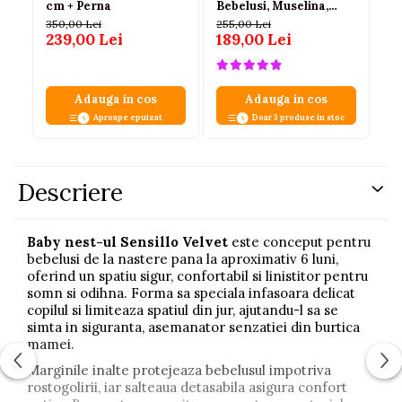
cm + Perna
Bebelusi, Muselina,
dr
Protectie Impletita,
pe
350,00 Lei
255,00 Lei
32
Saltea si Pernuta
239,00 Lei
189,00 Lei
2
Incluse, 72 x 52 cm,
Galben, 0-1 Ani
Adauga in cos
Adauga in cos
Aproape epuizat
Doar 3 produse in stoc
Descriere
Baby nest-ul Sensillo Velvet
este conceput pentru
bebelusi de la nastere pana la aproximativ 6 luni,
oferind un spatiu sigur, confortabil si linistitor pentru
somn si odihna. Forma sa speciala infasoara delicat
copilul si limiteaza spatiul din jur, ajutandu-l sa se
simta in siguranta, asemanator senzatiei din burtica
mamei.
Marginile inalte protejeaza bebelusul impotriva
rostogolirii, iar salteaua detasabila asigura confort