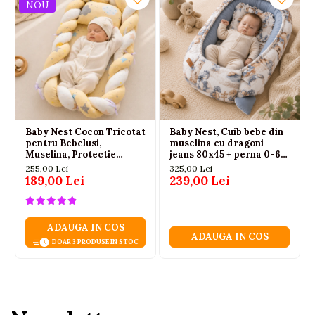
NOU
CONTINUT SET
baby nest Sensillo Velvet
perna asortata
Baby Nest Cocon Tricotat
Baby Nest, Cuib bebe din
pentru Bebelusi,
muselina cu dragoni
Muselina, Protectie
jeans 80x45 + perna 0-6
Impletita, Saltea si
luni
255,00 Lei
325,00 Lei
Pernuta Incluse, 72 x 52
189,00 Lei
239,00 Lei
cm, Galben, 0-1 Ani
ADAUGA IN COS
ADAUGA IN COS
DOAR 3 PRODUSE IN STOC