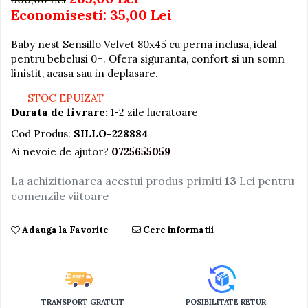
Economisesti:
35,00
Lei
Jucarii educative din lemn
Motociclete
Baby nest Sensillo Velvet 80x45 cu perna inclusa, ideal
pentru bebelusi 0+. Ofera siguranta, confort si un somn
Muzica si instrumente
linistit, acasa sau in deplasare.
Pistoale
STOC EPUIZAT
Plastilina
Durata de livrare:
1-2 zile lucratoare
Proiectoare
Cod Produs:
SILLO-228884
Saltelute si centre de activitati
Ai nevoie de ajutor?
0725655059
Set Avioane si submarine
La achizitionarea acestui produs primiti
13
Lei pentru
Seturi de doctor
comenzile viitoare
Seturi de rufe
Adauga la Favorite
Cere informatii
Trenulete
Trenuri cu sine
Vehicule de constructii
TRANSPORT GRATUIT
POSIBILITATE RETUR