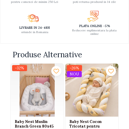
pentru comenzi de minim 250 Lei
poti returna produsul in 14 zile
PLATA ONLINE -5%
LIVRARE IN 24-48H
Reducere suplimentara la plata
oriunde in Romania
online
Produse Alternative
-32%
-26%
-
NOU
Baby Nest Muslin
Baby Nest Cocon
Ba
Branch Green 80x45
Tricotat pentru
di