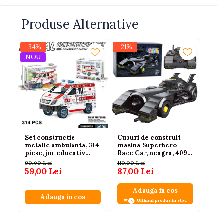
Produse Alternative
-34%
-21%
-
NOU
Set constructie
Cuburi de construit
Se
metalic ambulanta, 314
masina Superhero
cu
piese, joc educativ
Race Car, neagra, 409
te
STEM, dimensiuni
piese
90,00 Lei
110,00 Lei
16
asamblata: 18x7x10cm,
59,00 Lei
87,00 Lei
99
pentru copii 8+ ani
Adauga in cos
Adauga in cos
Ultimul produs in stoc