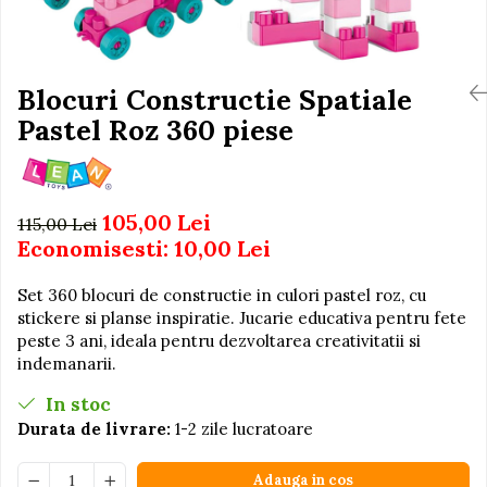
Igiena si Ingrijire Postnatala
Jucarii de baie
Ingrijire cosmetica mamici
Seturi de frumusete
Perioada Alaptarii
Perioada Sarcinii
Blocuri Constructie Spatiale
Caluti balansoar
Pompe de san
Pastel Roz 360 piese
Interactive, educative si
Sisteme De Purtare
muzicale
Figurine
Ateliere si unelte
105,00 Lei
115,00 Lei
Economisesti:
10,00
Lei
Blocuri de constructie
Covorase de dans
Set 360 blocuri de constructie in culori pastel roz, cu
Creative
stickere si planse inspiratie. Jucarie educativa pentru fete
peste 3 ani, ideala pentru dezvoltarea creativitatii si
De plus
indemanarii.
Electrocasnice si bucatarii
In stoc
Fotolii gonflabile
Durata de livrare:
1-2 zile lucratoare
Jocuri de indemanare
Adauga in cos
Jocuri sportive