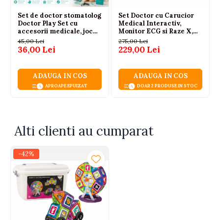
Set de doctor stomatolog
Set Doctor cu Carucior
Doctor Play Set cu
Medical Interactiv,
accesorii medicale, joc
Monitor ECG si Raze X,
educativ pentru copii 3+
Lumini si Sunete,
45,00 Lei
275,00 Lei
ani
Accesorii Medicale, 3
36,00 Lei
229,00 Lei
ani+
ADAUGA IN COS
ADAUGA IN COS
APROAPE EPUIZAT
DOAR 2 PRODUSE IN STOC
Alti clienti au cumparat
-42%