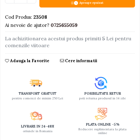
Aproape epuizat
Jucarii educative din lemn
Cod Produs:
23508
Motociclete
Ai nevoie de ajutor?
0725655059
Muzica si instrumente
La achizitionarea acestui produs primiti
5
Lei pentru
Pistoale
comenzile viitoare
Plastilina
Proiectoare
Adauga la Favorite
Cere informatii
Saltelute si centre de activitati
Set Avioane si submarine
Seturi de doctor
TRANSPORT GRATUIT
POSIBILITATE RETUR
Seturi de rufe
pentru comenzi de minim 250 Lei
poti returna produsul in 14 zile
Trenulete
Trenuri cu sine
PLATA ONLINE -5%
Vehicule de constructii
LIVRARE IN 24-48H
Reducere suplimentara la plata
oriunde in Romania
online