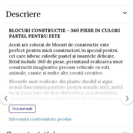
Descriere
BLOCURI CONSTRUCTIE – 360 PIESE IN CULORI
PASTEL PENTRU FETE
Acest set colorat de blocuri de constructie este
perfect pentru micii constructori, in special pentru
cei care iubesc culorile pastel si nuantele delicate.
Setul include 360 de piese, permitand realizarea unor
constructii imaginative precum vehicule cu roti,
animale, casute si multe alte creatii creative.
Blocurile sunt realizate din plastic durabil si sigur,
avand dimensiuni potrivite pentru mainile mici, astfel
incat joaca este nu doar distractiva, ci si stimulativa
pentru dezvoltarea copilului. Culorile fermecatoare
de roz, alb, turcoaz si verde pastel vor atrage cu
Vezi mai mult
siguranta atentia oricarui mic pasionat de constructii.
Setul include si stickere si planse cu modele de
Informatii conformitate produs
inspiratie, incurajand si mai mult joaca creativa.
Ambalajul practic din carton cu maner faciliteaza