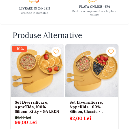
PLATA ONLINE -5%
LIVRARE IN 24-48H
Reducere suplimentara la plata
oriunde in Romania
online
Produse Alternative
-10%
-1
Set Diversificare,
Set Diversificare,
Se
AppeKids, 100%
AppeKids, 100%
Ap
Silicon, Kitty - GALBEN
Silicon, Classic -
Si
GALBEN
110,00 Lei
92,00 Lei
110
99,00 Lei
9