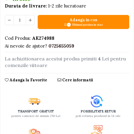
Durata de livrare:
1-2 zile lucratoare
Jucarii educative din lemn
Motociclete
Adauga in cos
Ultimul produs in stoc
Muzica si instrumente
Pistoale
Cod Produs:
AK274988
Plastilina
Ai nevoie de ajutor?
0725655059
Proiectoare
La achizitionarea acestui produs primiti
4
Lei pentru
Saltelute si centre de activitati
comenzile viitoare
Set Avioane si submarine
Adauga la Favorite
Cere informatii
Seturi de doctor
Seturi de rufe
Trenulete
Trenuri cu sine
TRANSPORT GRATUIT
POSIBILITATE RETUR
pentru comenzi de minim 250 Lei
poti returna produsul in 14 zile
Vehicule de constructii