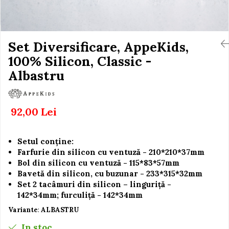
Igiena si Ingrijire Postnatala
Jucarii de baie
Ingrijire cosmetica mamici
Seturi de frumusete
Perioada Alaptarii
Perioada Sarcinii
Set Diversificare, AppeKids,
Caluti balansoar
Pompe de san
100% Silicon, Classic -
Interactive, educative si
Sisteme De Purtare
muzicale
Albastru
Figurine
Ateliere si unelte
92,00 Lei
Blocuri de constructie
Covorase de dans
Setul conține:
Creative
Farfurie din silicon cu ventuză - 210*210*37mm
Bol din silicon cu ventuză - 115*83*57mm
De plus
Bavetă din silicon, cu buzunar - 233*315*32mm
Electrocasnice si bucatarii
Set 2 tacâmuri din silicon – linguriță -
142*34mm; furculiță - 142*34mm
Fotolii gonflabile
Variante
:
ALBASTRU
Jocuri de indemanare
In stoc
Jocuri sportive