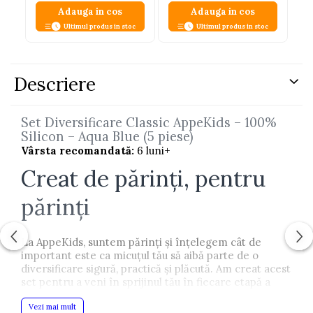
Adauga in cos
Adauga in cos
Ultimul produs in stoc
Ultimul produs in stoc
Descriere
Set Diversificare Classic AppeKids – 100%
Silicon – Aqua Blue (5 piese)
Vârsta recomandată:
6 luni+
Creat de părinți, pentru
părinți
La AppeKids, suntem părinți și înțelegem cât de
important este ca micuțul tău să aibă parte de o
diversificare sigură, practică și plăcută. Am creat acest
set pentru a veni în sprijinul tău în fiecare etapă a
mesei copilului.
Vezi mai mult