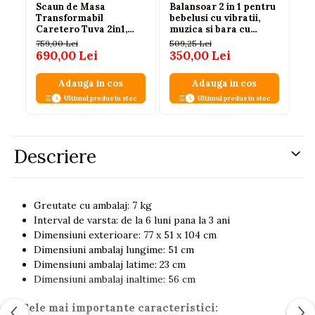
Scaun de Masa
Balansoar 2 in 1 pentru
Sc
Transformabil
bebelusi cu vibratii,
po
Caretero Tuva 2in1,
muzica si bara cu
ni
Gri, 6 Luni – 3 Ani
jucarii, 0-3 ani, max. 20
759,00 Lei
509,25 Lei
65
kg
690,00 Lei
350,00 Lei
Adauga in cos
Adauga in cos
Ultimul produs in stoc
Ultimul produs in stoc
Descriere
Greutate cu ambalaj: 7 kg
Interval de varsta: de la 6 luni pana la 3 ani
Dimensiuni exterioare: 77 x 51 x 104 cm
Dimensiuni ambalaj lungime: 51 cm
Dimensiuni ambalaj latime: 23 cm
Dimensiuni ambalaj inaltime: 56 cm
Cele mai importante caracteristici: