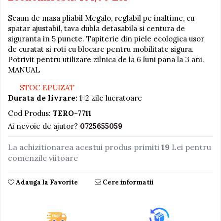
Jucarii educative din lemn
Scaun de masa pliabil Megalo, reglabil pe inaltime, cu
spatar ajustabil, tava dubla detasabila si centura de
Motociclete
siguranta in 5 puncte. Tapiterie din piele ecologica usor
Muzica si instrumente
de curatat si roti cu blocare pentru mobilitate sigura.
Potrivit pentru utilizare zilnica de la 6 luni pana la 3 ani.
Pistoale
MANUAL
Plastilina
STOC EPUIZAT
Proiectoare
Durata de livrare:
1-2 zile lucratoare
Saltelute si centre de activitati
Cod Produs:
TERO-7711
Set Avioane si submarine
Ai nevoie de ajutor?
0725655059
Seturi de doctor
La achizitionarea acestui produs primiti
19
Lei pentru
Seturi de rufe
comenzile viitoare
Trenulete
Trenuri cu sine
Adauga la Favorite
Cere informatii
Vehicule de constructii