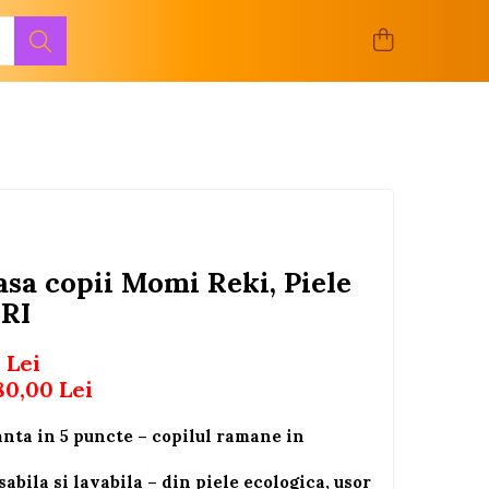
sa copii Momi Reki, Piele
GRI
 Lei
80,00
Lei
anta in 5 puncte – copilul ramane in
abila si lavabila – din piele ecologica, usor