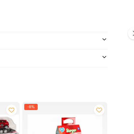
e ofera parintilor siguranta si confort.
-8%
-20%