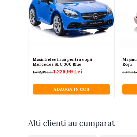
Camioane electrice
Imbracaminte
Seturi copii si bebelusi
Salopete bebe
Costumase
Rochite
Mașină electrică pentru copii
Mașinu
Mercedes SLC 300 Blue
Roșu
Accesorii copii
1.226,99 Lei
1.472,39 Lei
607,19 L
Body-uri bebe
Treninguri copii
ADAUGA IN COS
Baia bebelusului
Incaltaminte
Adidasi
Alti clienti au cumparat
Pantofiori