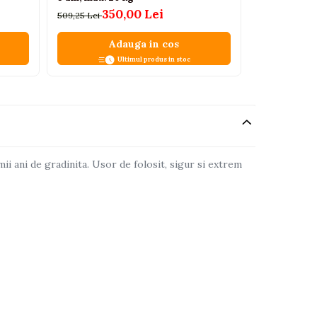
350,00 Lei
509,25 Lei
Adauga in cos
Ultimul produs in stoc
ii ani de gradinita. Usor de folosit, sigur si extrem