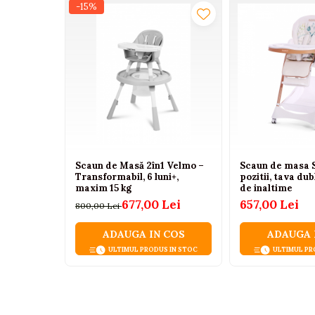
Tenisi
-15%
Botosi
Sandale
Cizme
Bebe la masa
Scaune de masa
Accesorii pentru hranire
Scaun de Masă 2în1 Velmo –
Scaun de masa S
Seturi de hranire
Transformabil, 6 luni+,
pozitii, tava dub
maxim 15 kg
de inaltime
Cani, pahare si accesorii
677,00 Lei
657,00 Lei
800,00 Lei
Biberoane
Suzete si accesorii
ADAUGA IN COS
ADAUGA 
ULTIMUL PRODUS IN STOC
ULTIMUL PR
Incalzitoare pentru biberoane si
alimente
Bavete