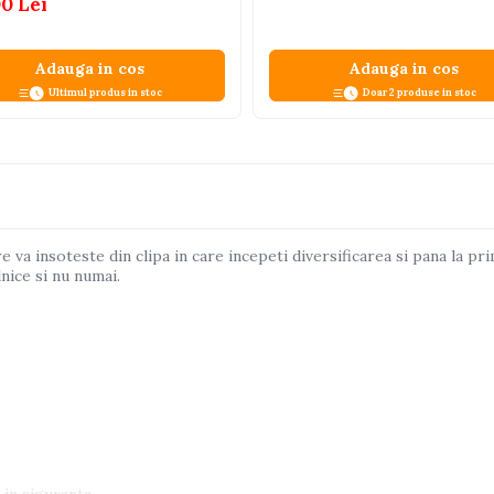
00 Lei
Adauga in cos
Adauga in cos
Ultimul produs in stoc
Doar 2 produse in stoc
a insoteste din clipa in care incepeti diversificarea si pana la prim
nice si nu numai.
 in siguranta