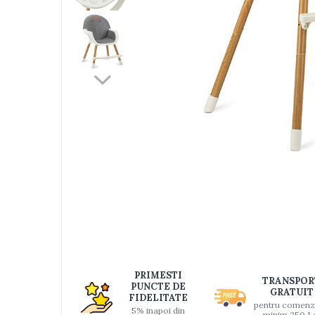
Jucarii bebelusi
Interactive, educative si muzicale
Saltelute si centre de activitati
Jucarii de baie
De plus
Zornaitoare
Pentru dentitie
Masinute
Papusi
Supermarket
Distri
pe
Puzzle
Faceb
Seturi camion
Table desen copii
Jucarii de baie
PRIMESTI
TRANSPOR
Seturi de frumusete
PUNCTE DE
GRATUIT
FIDELITATE
pentru comenz
Caluti balansoar
5% inapoi din
minim 250 L