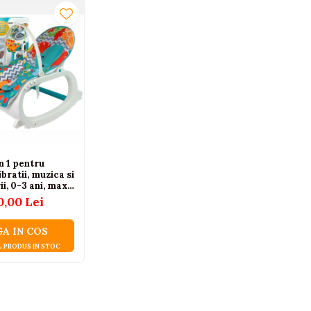
n 1 pentru
ibratii, muzica si
ii, 0-3 ani, max.
0,00 Lei
A IN COS
L PRODUS IN STOC