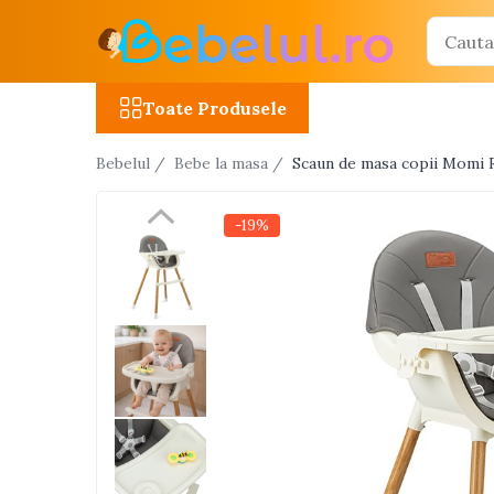
Toate Produsele
Toate Produsele
Jucarii cu telecomanda (RC)
Bebelul /
Bebe la masa /
Scaun de masa copii Momi R
Masinute R/C
Tancuri R/C
-19%
Atv-uri R/C
Avioane si elicoptere R/C
Camioane R/C
Motociclete R/C
Roboti R/C
Utilaje constructii R/C
Jucarii