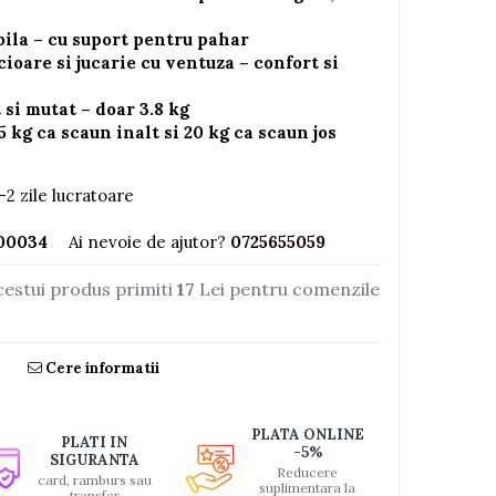
bila – cu suport pentru pahar
ioare si jucarie cu ventuza – confort si
si mutat – doar 3.8 kg
5 kg ca scaun inalt si 20 kg ca scaun jos
-2 zile lucratoare
00034
Ai nevoie de ajutor?
0725655059
cestui produs primiti
17
Lei pentru comenzile
Cere informatii
PLATA ONLINE
PLATI IN
-5%
SIGURANTA
Reducere
card, ramburs sau
suplimentara la
transfer