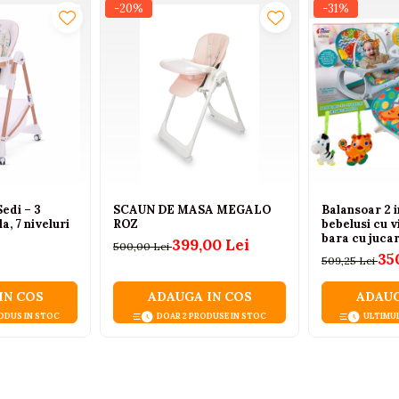
-20%
-31%
edi – 3
SCAUN DE MASA MEGALO
Balansoar 2 i
la, 7 niveluri
ROZ
bebelusi cu v
bara cu jucar
399,00 Lei
500,00 Lei
20 kg
35
509,25 Lei
IN COS
ADAUGA IN COS
ADAUG
ODUS IN STOC
DOAR 2 PRODUSE IN STOC
ULTIMU