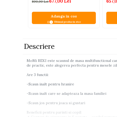
677,00 Lei
657,
800,00 Lei
Pistoale
Plastilina
Adauga in cos
Proiectoare
Ultimul produs in stoc
Saltelute si centre de activitati
Set Avioane si submarine
Descriere
Seturi de doctor
Seturi de rufe
MoMi REKI este scaunul de masa multifunctional care v
Trenulete
de practic, este alegerea perfecta pentru mesele zil
Trenuri cu sine
Are 3 functii:
Vehicule de constructii
-Scaun inalt pentru hranire
Jucarii exterior
-Scaun inalt care se adapteaza la masa familiei
Ride-on
-Scaun jos pentru joaca si gustari
Biciclete
Beneficii pentru parinti si copil:
Triciclete
✔ Centuri de siguranta in 5 puncte – copilul ramane