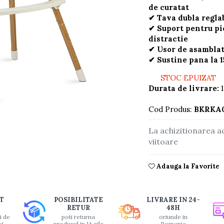
de curatat
✔ Tava dubla regla
✔ Suport pentru pic
distractie
✔ Usor de asamblat 
✔ Sustine pana la 1
STOC EPUIZAT
Durata de livrare:
1
Cod Produs:
BKRKA
buie
La achizitionarea a
viitoare
ook
Adauga la Favorite
T
POSIBILITATE
LIVRARE IN 24-
RETUR
48H
i de
poti returna
oriunde in
ei
produsul in 14 zile
Romania