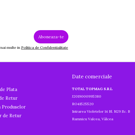
 mai multe in
Politica de Confidentialitate
Date comerciale
de Plata
TOTAL TOPMAG S.R.L
J2019000995380
 de Retur
RO41525520
a Produselor
Intrarea Violetelor 14 Bl. N29 Sc. B
r de Retur
Ramnicu Valcea, Vâlcea