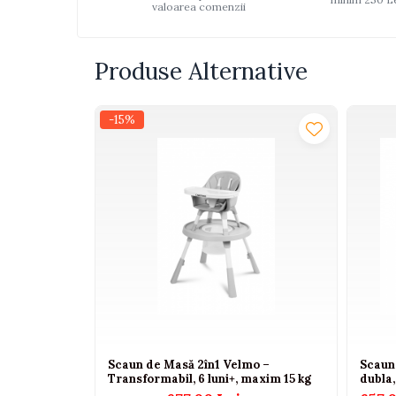
valoarea comenzii
Interactive, educative si
muzicale
Figurine
Produse Alternative
Ateliere si unelte
Blocuri de constructie
-15%
Covorase de dans
Creative
De plus
Electrocasnice si bucatarii
Fotolii gonflabile
Jocuri de indemanare
Jocuri sportive
Jucarii educative din lemn
Motociclete
Scaun de Masă 2în1 Velmo –
Scaun 
Transformabil, 6 luni+, maxim 15 kg
dubla,
Muzica si instrumente