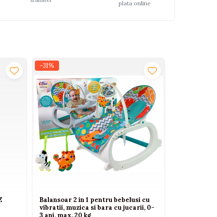
plata online
-31%
Z
Balansoar 2 in 1 pentru bebelusi cu
vibratii, muzica si bara cu jucarii, 0-
3 ani, max. 20 kg