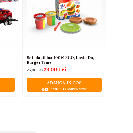
Set plastilina 100% ECO, Lovin'Do,
Set de dul
Burger Time
copii – pr
23,00 Lei
25,00 Lei
147,00 Lei
ADAUGA IN COS
ULTIMUL PRODUS IN STOC