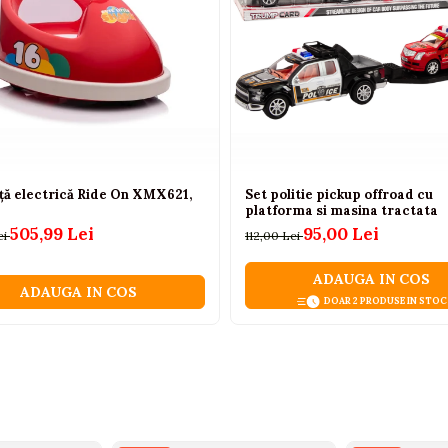
ță electrică Ride On XMX621,
Set politie pickup offroad cu
platforma si masina tractata
505,99 Lei
95,00 Lei
ei
112,00 Lei
ADAUGA IN COS
ADAUGA IN COS
DOAR 2 PRODUSE IN STOC