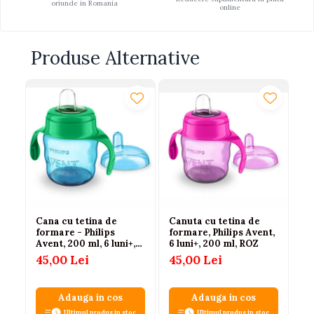
oriunde in Romania
online
Produse Alternative
-
Cana cu tetina de
Canuta cu tetina de
Ca
formare - Philips
formare, Philips Avent,
Ap
Avent, 200 ml, 6 luni+,
6 luni+, 200 ml, ROZ
43
Albastru
3
45,00 Lei
45,00 Lei
Adauga in cos
Adauga in cos
Ultimul produs in stoc
Ultimul produs in stoc