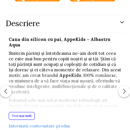
Descriere
Cana din silicon cu pai, AppeKids – Albastru
Aqua
Suntem părinți și întotdeauna ne-am dorit tot ceea
ce este mai bun pentru copiii noștri și ai tăi. Știm că
toți părinții sunt ocupați și copleșiți de cotidian și că
își doresc și ei câteva momente de relaxare. Din acest
motiv, am creat brandul
AppeKids
, 100% românesc,
cu misiunea de a vă face viața mai ușoară, oferindu-vă
produse inteligente, multifuncționale și de o calitate
excelentă.
Folosind cele mai noi și moderne tehnologii, un
design futurist și materiale durabile, am creat vesela
pentru diversificare și hrănire a bebelușilor și copiilor,
Vezi mai mult
utilizând
silicon alimentar de cea mai bună
calitate
, certificat FDA (SUA) și LFGB (Germania).
Informatii conformitate produs
Produsele sunt testate în laboratoare independente