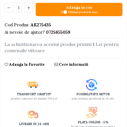
Adauga in cos
Jucarii educative din lemn
Ultimul produs in stoc
Motociclete
Cod Produs:
AK275435
Muzica si instrumente
Ai nevoie de ajutor?
0725655059
Pistoale
Plastilina
La achizitionarea acestui produs primiti
1
Lei pentru
comenzile viitoare
Proiectoare
Saltelute si centre de activitati
Adauga la Favorite
Cere informatii
Set Avioane si submarine
Seturi de doctor
Seturi de rufe
TRANSPORT GRATUIT
POSIBILITATE RETUR
Trenulete
pentru comenzi de minim 250 Lei
poti returna produsul in 14 zile
Trenuri cu sine
Vehicule de constructii
PLATA ONLINE -5%
LIVRARE IN 24-48H
Reducere suplimentara la plata