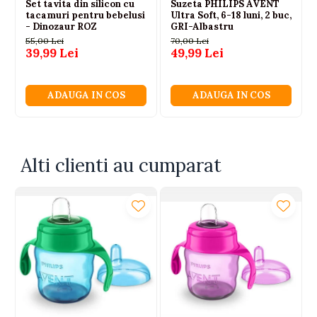
Set tavita din silicon cu
Suzeta PHILIPS AVENT
Fără miros, fără gust, reciclabilă și de lungă durată
tacamuri pentru bebelusi
Ultra Soft, 6-18 luni, 2 buc,
Vârstă recomandată:
- Dinozaur ROZ
6 luni+
GRI-Albastru
55,00 Lei
70,00 Lei
Dimensiuni:
123 x 105 x 138 mm
39,99 Lei
49,99 Lei
Capacitate:
160 ml
Atenționări:
ADAUGA IN COS
ADAUGA IN COS
Culorile alimentelor sau lichidelor pot păta
produsul
Nu lăsați copilul nesupravegheat în timpul utilizării
Alti clienti au cumparat