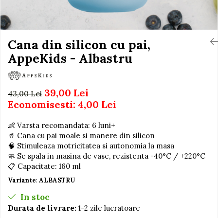
Igiena si Ingrijire Postnatala
Jucarii de baie
Ingrijire cosmetica mamici
Seturi de frumusete
Perioada Alaptarii
Perioada Sarcinii
Cana din silicon cu pai,
Caluti balansoar
Pompe de san
AppeKids - Albastru
Interactive, educative si
Sisteme De Purtare
muzicale
Figurine
39,00 Lei
43,00 Lei
Ateliere si unelte
Economisesti:
4,00
Lei
Blocuri de constructie
👶 Varsta recomandata: 6 luni+
Covorase de dans
🥤 Cana cu pai moale si manere din silicon
Creative
🧠 Stimuleaza motricitatea si autonomia la masa
🧼 Se spala in masina de vase, rezistenta -40°C / +220°C
De plus
📋 Capacitate: 160 ml
Electrocasnice si bucatarii
Variante
:
ALBASTRU
Fotolii gonflabile
In stoc
Jocuri de indemanare
Durata de livrare:
1-2 zile lucratoare
Jocuri sportive