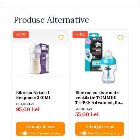
Produse Alternative
-21%
-21%
Biberon Natural
Biberon cu sistem de
Bi
Response 330ML
ventilatie TOMMEE
po
TIPPEE Advanced, flux
di
120,00 Lei
lent, 0 luni +, 260 ml,
Ch
95,00 Lei
70,00 Lei
71
Albastru - transparent
15
55,00 Lei
Adauga in cos
Adauga in cos
Ultimul produs in stoc
Doar 3 produse in stoc