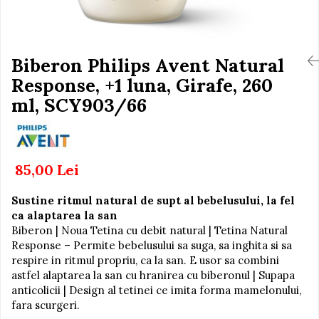
Igiena si Ingrijire Postnatala
Jucarii de baie
Ingrijire cosmetica mamici
Seturi de frumusete
Perioada Alaptarii
Perioada Sarcinii
Biberon Philips Avent Natural
Caluti balansoar
Pompe de san
Response, +1 luna, Girafe, 260
Interactive, educative si
Sisteme De Purtare
muzicale
ml, SCY903/66
Figurine
Ateliere si unelte
Blocuri de constructie
85,00 Lei
Covorase de dans
Sustine ritmul natural de supt al bebelusului, la fel
Creative
ca alaptarea la san
De plus
Biberon | Noua Tetina cu debit natural | Tetina Natural
Response – Permite bebelusului sa suga, sa inghita si sa
Electrocasnice si bucatarii
respire in ritmul propriu, ca la san. E usor sa combini
Fotolii gonflabile
astfel alaptarea la san cu hranirea cu biberonul | Supapa
anticolicii | Design al tetinei ce imita forma mamelonului,
Jocuri de indemanare
fara scurgeri.
Jocuri sportive