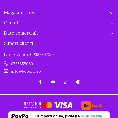
curăţarea. Numai câteva piese pentru o asamblare
rapidă şi simplă.
Magazinul meu
Clienti
Date comerciale
Suport clienti
Luni - Vineri: 09:00 - 17:30
0725655059
info@bebelul.ro
Designul de tetină fără scurgeri previne
scurgerile şi pierderile de lapte
Orificiul tetinei este conceput să elibereze lapte
numai atunci când bebeluşul se hrăneşte. Aşa că poţi
evita cu încredere pierderea de lapte, fie acasă, fie în
deplasare.