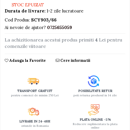
STOC EPUIZAT
Jucarii educative din lemn
Durata de livrare:
1-2 zile lucratoare
Motociclete
Cod Produs:
SCY903/66
Muzica si instrumente
Ai nevoie de ajutor?
0725655059
Pistoale
La achizitionarea acestui produs primiti
4
Lei pentru
Plastilina
comenzile viitoare
Proiectoare
Adauga la Favorite
Cere informatii
Saltelute si centre de activitati
Set Avioane si submarine
Seturi de doctor
Seturi de rufe
TRANSPORT GRATUIT
POSIBILITATE RETUR
pentru comenzi de minim 250 Lei
poti returna produsul in 14 zile
Trenulete
Trenuri cu sine
Vehicule de constructii
PLATA ONLINE -5%
LIVRARE IN 24-48H
Reducere suplimentara la plata
oriunde in Romania
online