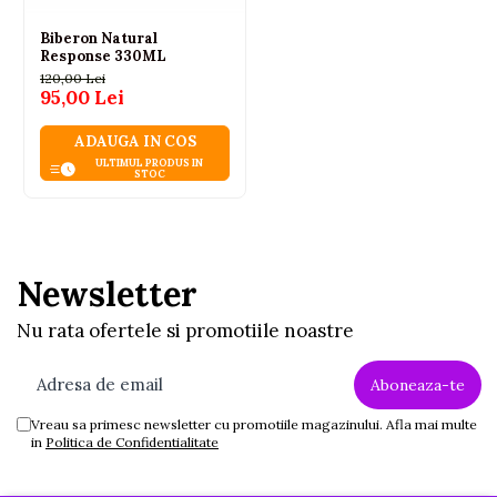
Biberon Natural
Response 330ML
120,00 Lei
95,00 Lei
Compatibil cu toată gama Philips Avent
Combină şi potriveşte piese ale pompelor de sân,
ADAUGA IN COS
biberoanelor şi cănilor noastre şi creează un produs
potrivit pentru tine, oricând ai nevoie.
ULTIMUL PRODUS IN
STOC
Newsletter
Nu rata ofertele si promotiile noastre
Vreau sa primesc newsletter cu promotiile magazinului. Afla mai multe
in
Politica de Confidentialitate
Simplu de utilizat, uşor de curăţat şi
asamblare rapidă
Gâtul larg al biberonului facilitează umplerea şi