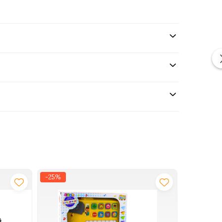
deal pentru nou nascuti.
-25%
-29%