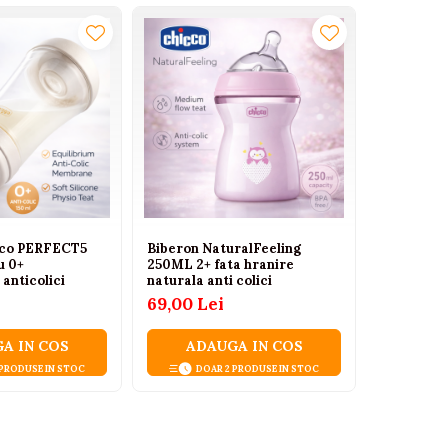
cco PERFECT5
Biberon NaturalFeeling
u 0+
250ML 2+ fata hranire
 anticolici
naturala anti colici
69,00 Lei
A IN COS
ADAUGA IN COS
 PRODUSE IN STOC
DOAR 2 PRODUSE IN STOC