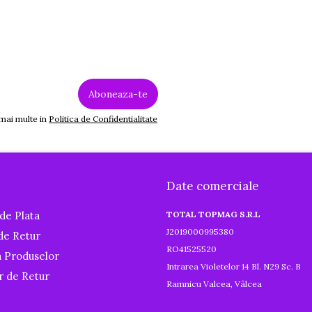
 mai multe in
Politica de Confidentialitate
Date comerciale
de Plata
TOTAL TOPMAG S.R.L
J2019000995380
 de Retur
RO41525520
a Produselor
Intrarea Violetelor 14 Bl. N29 Sc. B
r de Retur
Ramnicu Valcea, Vâlcea