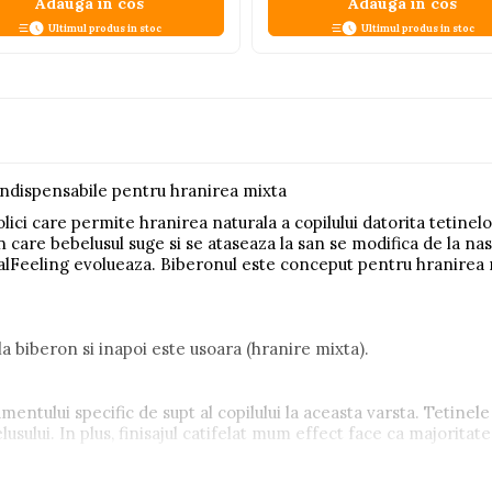
Adauga in cos
Adauga in cos
Ultimul produs in stoc
Ultimul produs in stoc
 indispensabile pentru hranirea mixta
ici care permite hranirea naturala a copilului datorita tetinelo
in care bebelusul suge si se ataseaza la san se modifica de la n
alFeeling evolueaza. Biberonul este conceput pentru hranirea mi
 biberon si inapoi este usoara (hranire mixta).
entului specific de supt al copilului la aceasta varsta. Tetinel
usului. In plus, finisajul catifelat mum effect face ca majoritat