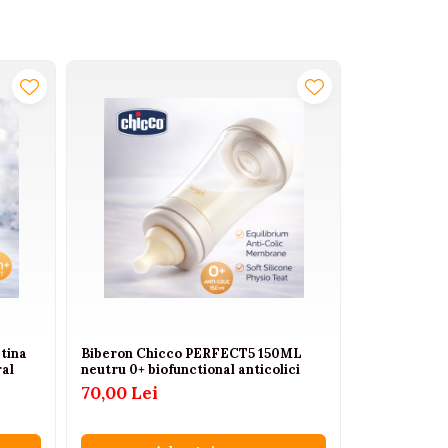
etina
Biberon Chicco PERFECT5 150ML
Biberon Nat
ral
neutru 0+ biofunctional anticolici
fata hranire 
70,00 Lei
69,00 Lei