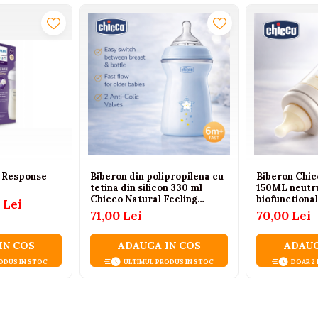
l Response
Biberon din polipropilena cu
Biberon Chi
tetina din silicon 330 ml
150ML neutr
Chicco Natural Feeling
biofunctional
 Lei
153756, Albastru
71,00 Lei
70,00 Lei
IN COS
ADAUGA IN COS
ADAUG
ODUS IN STOC
ULTIMUL PRODUS IN STOC
DOAR 2