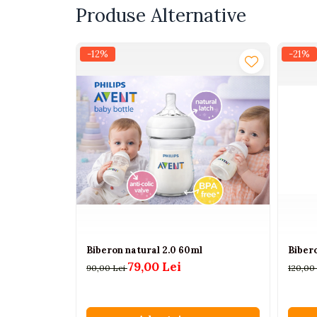
Produse Alternative
Interactive, educative si
muzicale
Figurine
-12%
-21%
Ateliere si unelte
Blocuri de constructie
Covorase de dans
Creative
De plus
Electrocasnice si bucatarii
Fotolii gonflabile
Jocuri de indemanare
Jocuri sportive
Biberon natural 2.0 60ml
Biber
79,00 Lei
Jucarii educative din lemn
90,00 Lei
120,00
Motociclete
Muzica si instrumente