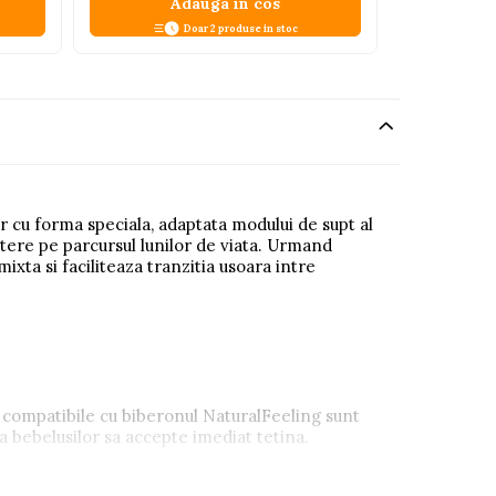
Adauga in cos
A
Doar 2 produse in stoc
r cu forma speciala, adaptata modului de supt al
astere pe parcursul lunilor de viata. Urmand
xta si faciliteaza tranzitia usoara intre
e compatibile cu biberonul NaturalFeeling sunt
ea bebelusilor sa accepte imediat tetina.