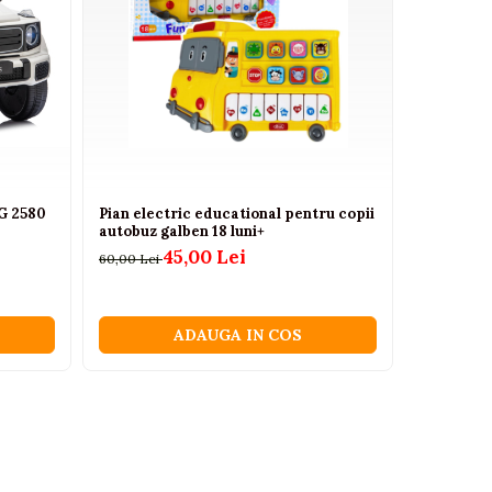
G 2580
Pian electric educational pentru copii
Mini pian 
autobuz galben 18 luni+
sunete ve
45,00 Lei
60,00 Lei
63,00 Lei
ADAUGA IN COS