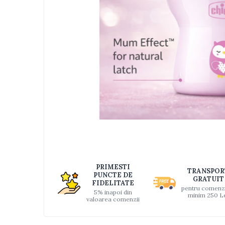
Jucarii bebelusi
Interactive, educative si muzicale
Saltelute si centre de activitati
Jucarii de baie
De plus
Zornaitoare
Pentru dentitie
Masinute
Papusi
Supermarket
Distri
pe
Puzzle
Faceb
Seturi camion
PRIMESTI
TRANSPOR
Table desen copii
PUNCTE DE
GRATUIT
FIDELITATE
Jucarii de baie
pentru comenz
5% inapoi din
minim 250 L
valoarea comenzii
Seturi de frumusete
Caluti balansoar