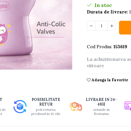
In stoc
Durata de livrare:
1
Cod Produs:
153619
La achizitionarea a
viitoare
buie
Adauga la Favorite
ook
T
POSIBILITATE
LIVRARE IN 24-
RETUR
48H
i de
poti returna
oriunde in
ei
produsul in 14 zile
Romania