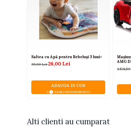
Camioane electrice
Imbracaminte
Seturi copii si bebelusi
Salopete bebe
Costumase
Rochite
Saltea cu Apă pentru Bebeluși 3 luni+
Mașinu
AMG DK
26,00 Lei
39,00 Lei
Accesorii copii
3.531,59
Body-uri bebe
Treninguri copii
ADAUGA IN COS
Baia bebelusului
DOAR 2 PRODUSE IN STOC
Incaltaminte
Adidasi
Alti clienti au cumparat
Pantofiori