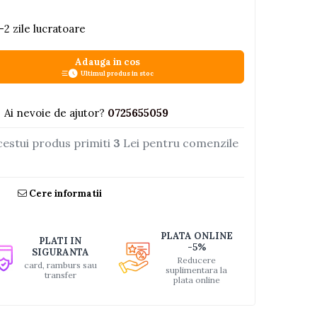
-2 zile lucratoare
Adauga in cos
Ultimul produs in stoc
Ai nevoie de ajutor?
0725655059
cestui produs primiti
3
Lei pentru comenzile
Cere informatii
PLATA ONLINE
PLATI IN
-5%
SIGURANTA
Reducere
card, ramburs sau
suplimentara la
transfer
plata online