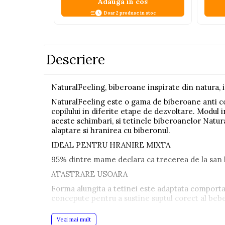
Adauga in cos
Pistoale
Doar 2 produse in stoc
Plastilina
Proiectoare
Descriere
Saltelute si centre de activitati
Set Avioane si submarine
NaturalFeeling, biberoane inspirate din natura,
Seturi de doctor
NaturalFeeling este o gama de biberoane anti col
Seturi de rufe
copilului in diferite etape de dezvoltare. Modul 
aceste schimbari, si tetinele biberoanelor Natur
Trenulete
alaptare si hranirea cu biberonul.
Trenuri cu sine
IDEAL PENTRU HRANIRE MIXTA
Vehicule de constructii
95% dintre mame declara ca trecerea de la san la
ATASTRARE USOARA
Jucarii exterior
Forma alungita a tetinei este adaptata comportam
Ride-on
concepute pentru a sustine suptul corect al bebel
Biciclete
ACTIUNE ANTI COLICI
Vezi mai mult
Triciclete