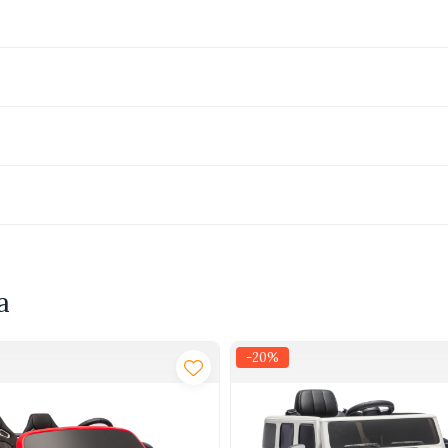
i si reduc riscul aparitiei colicilor.
 roz, decorat delicat si echipat cu tetina cu debit lent, este i
 clinic. Sunt fabricate din materiale fara BPA.
u varsta 0-6 luni, Italia 2016.
a
-20%