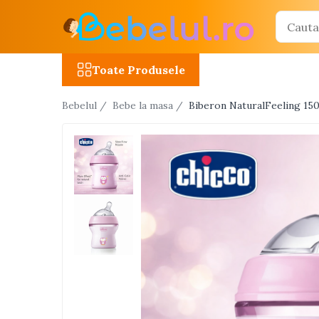
Toate Produsele
Toate Produsele
Jucarii cu telecomanda (RC)
Bebelul /
Bebe la masa /
Biberon NaturalFeeling 150M
Masinute R/C
Tancuri R/C
Atv-uri R/C
Avioane si elicoptere R/C
Camioane R/C
Motociclete R/C
Roboti R/C
Utilaje constructii R/C
Jucarii