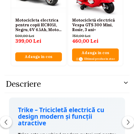
Motocicleta electrica
Motocicletă electrică
Mo
pentru copii HC8051,
Vespa GTS 300 Mini,
pe
Negru, 6V 4.5Ah, Motor
Rosie, 3 ani+
6V
18W, Faruri LED,
Fa
500,00 Lei
750,00 Lei
50
Compartiment
3 
399,00 Lei
460,00 Lei
3
depozitare, Mers
inainte/inapoi, 3 roti,
Adauga in cos
3+ ani , Certificare CE
Adauga in cos
Ultimul produs in stoc
Descriere
Trike – Tricicletă electrică cu
design modern și funcții
atractive