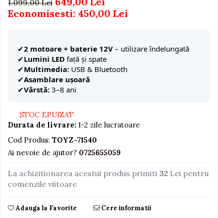
649,00 Lei
1.099,00 Lei
Economisesti:
450,00
Lei
Jucarii educative din lemn
Motociclete
Muzica si instrumente
2 motoare + baterie 12V
– utilizare îndelungată
Lumini LED
față și spate
Pistoale
Multimedia:
USB & Bluetooth
Plastilina
Asamblare ușoară
Vârstă:
3–8 ani
Proiectoare
Saltelute si centre de activitati
STOC EPUIZAT
Set Avioane si submarine
Durata de livrare:
1-2 zile lucratoare
Seturi de doctor
Cod Produs:
TOYZ-71540
Seturi de rufe
Ai nevoie de ajutor?
0725655059
Trenulete
La achizitionarea acestui produs primiti
32
Lei pentru
Trenuri cu sine
comenzile viitoare
Vehicule de constructii
Adauga la Favorite
Cere informatii