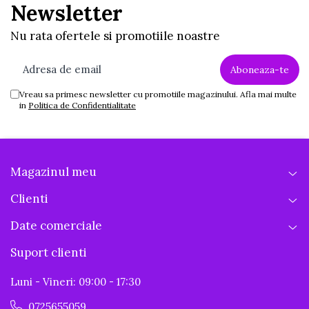
montaj simplu în
Newsletter
doar câteva minute
Nu rata ofertele si promotiile noastre
si bucurie ani la
rand pentru copilul
Vreau sa primesc newsletter cu promotiile magazinului. Afla mai multe
in
Politica de Confidentialitate
tau.
Magazinul meu
Clienti
Date comerciale
Suport clienti
Luni - Vineri: 09:00 - 17:30
0725655059