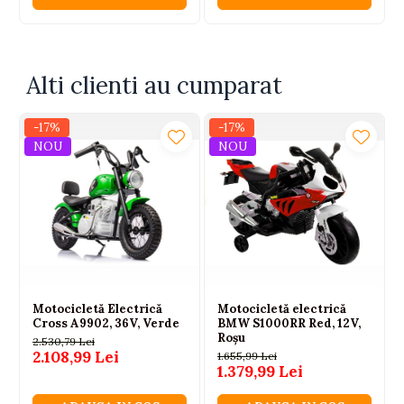
Alti clienti au cumparat
-17%
-17%
NOU
NOU
Motocicletă Electrică
Motocicletă electrică
Cross A9902, 36V, Verde
BMW S1000RR Red, 12V,
Roșu
2.530,79 Lei
2.108,99 Lei
1.655,99 Lei
1.379,99 Lei