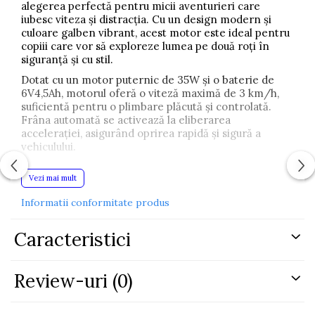
alegerea perfectă pentru micii aventurieri care
iubesc viteza și distracția. Cu un design modern și
culoare galben vibrant, acest motor este ideal pentru
copiii care vor să exploreze lumea pe două roți în
siguranță și cu stil.
Dotat cu un motor puternic de 35W și o baterie de
6V4,5Ah, motorul oferă o viteză maximă de 3 km/h,
suficientă pentru o plimbare plăcută și controlată.
Frâna automată se activează la eliberarea
accelerației, asigurând oprirea rapidă și sigură a
vehiculului.
Confortul este asigurat de scaunul din plastic
Vezi mai mult
rezistent, iar roțile din plastic cu bandă de cauciuc
oferă aderență și stabilitate. Farurile funcționale și
Informatii conformitate produs
sistemul audio integrat adaugă un plus de realism și
distracție fiecărei plimbări.
Caracteristici
Cu o durată de utilizare de până la o oră după o
încărcare completă de 8 ore, acest motor electric
este companionul ideal pentru joaca în aer liber,
Review-uri
(0)
combinând performanța cu siguranța și confortul.