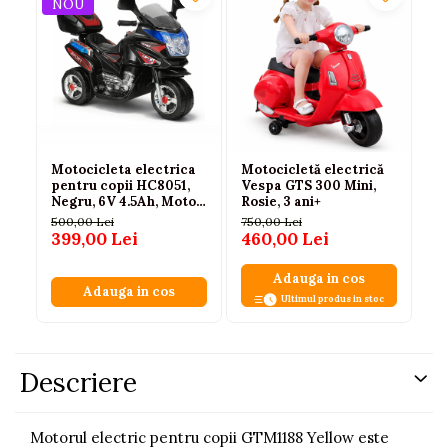
NOU
N
Motocicleta electrica
Motocicletă electrică
Mo
pentru copii HC8051,
Vespa GTS 300 Mini,
pe
Negru, 6V 4.5Ah, Motor
Rosie, 3 ani+
6V
18W, Faruri LED,
Fa
500,00 Lei
750,00 Lei
50
Compartiment
3 
399,00 Lei
460,00 Lei
3
depozitare, Mers
inainte/inapoi, 3 roti,
Adauga in cos
3+ ani , Certificare CE
Adauga in cos
Ultimul produs in stoc
Descriere
Motorul electric pentru copii GTM1188 Yellow este