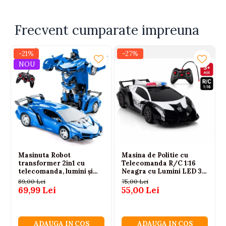
Frecvent cumparate impreuna
-21%
-27%
NOU
Masinuta Robot
Masina de Politie cu
transformer 2in1 cu
Telecomanda R/C 1:16
telecomanda, lumini și
Neagra cu Lumini LED 3
sunete, 1:18, albastra, 2.4
ani+
89,00 Lei
75,00 Lei
GHz, 6 ani+
69,99 Lei
55,00 Lei
ADAUGA IN COS
ADAUGA IN COS