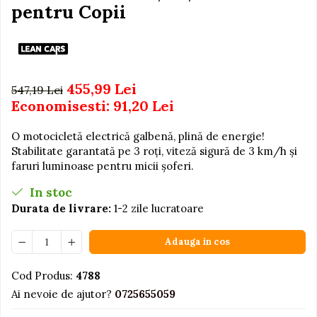
Igiena si Ingrijire Postnatala
pentru Copii
Jucarii de baie
Ingrijire cosmetica mamici
Seturi de frumusete
Perioada Alaptarii
Perioada Sarcinii
Caluti balansoar
Pompe de san
Interactive, educative si
455,99 Lei
547,19 Lei
Sisteme De Purtare
muzicale
Economisesti:
91,20
Lei
Figurine
O motocicletă electrică galbenă, plină de energie!
Ateliere si unelte
Stabilitate garantată pe 3 roți, viteză sigură de 3 km/h și
Blocuri de constructie
faruri luminoase pentru micii șoferi.
Covorase de dans
In stoc
Creative
Durata de livrare:
1-2 zile lucratoare
De plus
Adauga in cos
Electrocasnice si bucatarii
Fotolii gonflabile
Cod Produs:
4788
Ai nevoie de ajutor?
0725655059
Jocuri de indemanare
Jocuri sportive