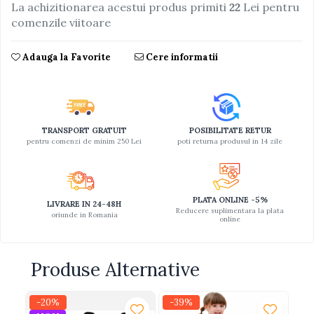
La achizitionarea acestui produs primiti
22
Lei pentru
Jucarii educative din lemn
comenzile viitoare
Motociclete
Adauga la Favorite
Cere informatii
Muzica si instrumente
Pistoale
Plastilina
Proiectoare
TRANSPORT GRATUIT
POSIBILITATE RETUR
pentru comenzi de minim 250 Lei
poti returna produsul in 14 zile
Saltelute si centre de activitati
Set Avioane si submarine
Seturi de doctor
PLATA ONLINE -5%
LIVRARE IN 24-48H
Reducere suplimentara la plata
Seturi de rufe
oriunde in Romania
online
Trenulete
Trenuri cu sine
Produse Alternative
Vehicule de constructii
-20%
-39%
-