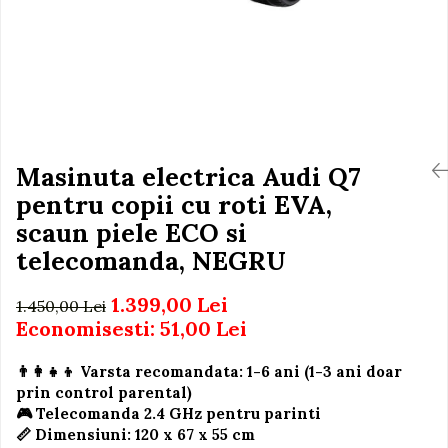
Igiena si Ingrijire Postnatala
Jucarii de baie
Ingrijire cosmetica mamici
Seturi de frumusete
Perioada Alaptarii
Perioada Sarcinii
Caluti balansoar
Pompe de san
Interactive, educative si
Sisteme De Purtare
muzicale
Figurine
Masinuta electrica Audi Q7
pentru copii cu roti EVA,
Ateliere si unelte
scaun piele ECO si
Blocuri de constructie
telecomanda, NEGRU
Covorase de dans
Creative
1.399,00 Lei
1.450,00 Lei
De plus
Economisesti:
51,00
Lei
Electrocasnice si bucatarii
👨‍👩‍👧‍👦 Varsta recomandata: 1-6 ani (1-3 ani doar
Fotolii gonflabile
prin control parental)
🎮 Telecomanda 2.4 GHz pentru parinti
Jocuri de indemanare
📏 Dimensiuni: 120 x 67 x 55 cm
Jocuri sportive