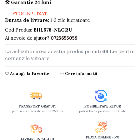
🛠️ Garantie 24 luni
Jucarii educative din lemn
STOC EPUIZAT
Motociclete
Durata de livrare:
1-2 zile lucratoare
Muzica si instrumente
Cod Produs:
BHL678-NEGRU
Ai nevoie de ajutor?
0725655059
Pistoale
Plastilina
La achizitionarea acestui produs primiti
69
Lei pentru
Proiectoare
comenzile viitoare
Saltelute si centre de activitati
Adauga la Favorite
Cere informatii
Set Avioane si submarine
Seturi de doctor
Seturi de rufe
Trenulete
TRANSPORT GRATUIT
POSIBILITATE RETUR
pentru comenzi de minim 250 Lei
poti returna produsul in 14 zile
Trenuri cu sine
Vehicule de constructii
PLATA ONLINE -5%
LIVRARE IN 24-48H