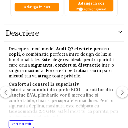
Adauga in cos
Adauga in cos
Aproape epuizat
Descriere
Descopera noul model
Audi Q7 electric pentru
copii
, o combinatie perfecta intre design de lux si
functionalitate. Este alegerea ideala pentru parintii
care cauta
siguranta, confort si distractie
intr-o
singura masinuta. Fie ca esti pe trotuar sau in parc,
micutul tau va atrage toate privirile.
Confort si control la superlativ
Datorita
scaunului din piele ECO
si a
rotilor din
cauciuc EVA
, plimbarile vor fi mereu line si
confortabile, chiar si pe suprafete mai dure. Pentru
siguranta deplina, masinuta este echipata cu
telecomanda 2.4 GHz
, astfel incat tu, ca parinte, poti
prelua controlul oricand.
Vezi mai mult
Functii care ii fac ochii sa lumineze