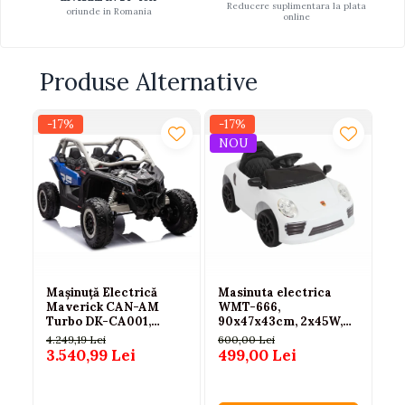
Reducere suplimentara la plata
oriunde in Romania
online
Produse Alternative
-17%
-17%
-1
NOU
N
Mașinuță Electrică
Masinuta electrica
Ma
Maverick CAN-AM
WMT-666,
La
Turbo DK-CA001,
90x47x43cm, 2x45W,
A8
Albastru-Gri Lăcuit
cu telecomanda, alba, 3
4.249,19 Lei
600,00 Lei
8.
ani+
3.540,99 Lei
499,00 Lei
7.