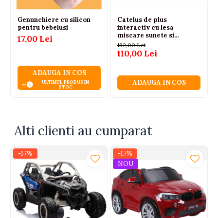
Lasa-l sa conduca singur si ia-ti un moment de respiro
– tu cu telecomanda, el cu zambetul!
Genunchiere cu silicon
Catelus de plus
pentru bebelusi
interactiv cu lesa
miscare sunete si
17,00 Lei
melodii, 3 ani+
182,00 Lei
110,00 Lei
ADAUGA IN COS
ADAUGA IN COS
ULTIMUL PRODUS IN
STOC
Alti clienti au cumparat
-17%
-17%
NOU