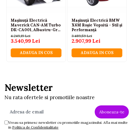
Mașinuță Electrică
Mașinuță Electrică BMW
Maverick CAN-AM Turbo
X6M Roșie Vopsită - Stil și
DK-CA001, Albastru-Gri
Performanță
Lăcuit
4.249,19 Lei
3.489,59 Lei
3.540,99 Lei
2.907,99 Lei
ADAUGA IN COS
ADAUGA IN COS
Newsletter
Nu rata ofertele si promotiile noastre
Vreau sa primesc newsletter cu promotiile magazinului. Afla mai multe
in
Politica de Confidentialitate