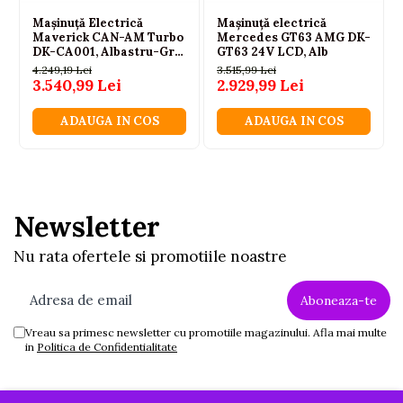
Mașinuță Electrică
Mașinuță electrică
Maverick CAN-AM Turbo
Mercedes GT63 AMG DK-
DK-CA001, Albastru-Gri
GT63 24V LCD, Alb
Lăcuit
4.249,19 Lei
3.515,99 Lei
3.540,99 Lei
2.929,99 Lei
ADAUGA IN COS
ADAUGA IN COS
Newsletter
Nu rata ofertele si promotiile noastre
Vreau sa primesc newsletter cu promotiile magazinului. Afla mai multe
in
Politica de Confidentialitate