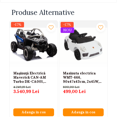
Produse Alternative
-17%
-17%
-1
NOU
Mașinuță Electrică
Masinuta electrica
Ma
Maverick CAN-AM
WMT-666,
pe
Turbo DK-CA001,
90x47x43cm, 2x45W,
CL
Albastru-Gri Lăcuit
cu telecomanda, alba, 3
P
4.249,19 Lei
600,00 Lei
1.
ani+
3.540,99 Lei
499,00 Lei
8
Adauga in cos
Adauga in cos