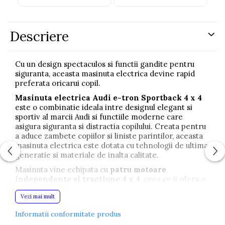
Descriere
Cu un design spectaculos si functii gandite pentru
siguranta, aceasta masinuta electrica devine rapid
preferata oricarui copil.
Masinuta electrica Audi e-tron Sportback 4 x 4
este o combinatie ideala intre designul elegant si
sportiv al marcii Audi si functiile moderne care
asigura siguranta si distractia copilului. Creata pentru
a aduce zambete copiilor si liniste parintilor, aceasta
masinuta electrica este dotata cu tehnologii de ultima
generatie si materiale de inalta calitate.
Masinuta vine echipata cu
patru motoare
independente si tractiune 4 x 4
, ceea ce ii ofera o
stabilitate superioara
si o
performanta excelenta
Vezi mai mult
pe diferite tipuri de teren.
Roti din spuma cauciuc
EVA
asigura o deplasare silentioasa si confortabila, iar
Informatii conformitate produs
scaunul realizat din piele ecologica
contribuie la o