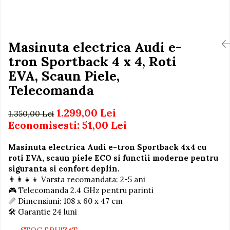
Igiena si Ingrijire Postnatala
Jucarii de baie
Ingrijire cosmetica mamici
Seturi de frumusete
Perioada Alaptarii
Perioada Sarcinii
Masinuta electrica Audi e-
Caluti balansoar
Pompe de san
tron Sportback 4 x 4, Roti
Interactive, educative si
Sisteme De Purtare
muzicale
EVA, Scaun Piele,
Figurine
Telecomanda
Ateliere si unelte
1.299,00 Lei
1.350,00 Lei
Blocuri de constructie
Economisesti:
51,00
Lei
Covorase de dans
Masinuta electrica Audi e-tron Sportback 4x4 cu
Creative
roti EVA, scaun piele ECO si functii moderne pentru
De plus
siguranta si confort deplin.
👨‍👩‍👧‍👦 Varsta recomandata: 2-5 ani
Electrocasnice si bucatarii
🎮 Telecomanda 2.4 GHz pentru parinti
Fotolii gonflabile
📏 Dimensiuni: 108 x 60 x 47 cm
🛠️ Garantie 24 luni
Jocuri de indemanare
Jocuri sportive