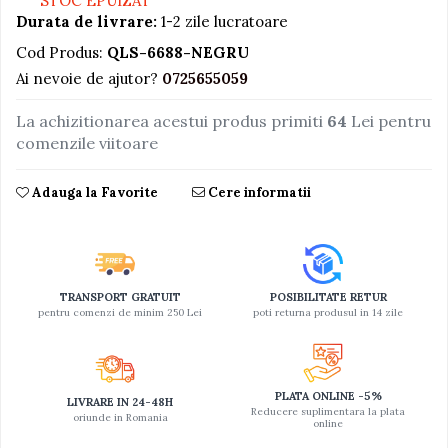
STOC EPUIZAT
Durata de livrare:
1-2 zile lucratoare
Jucarii educative din lemn
Cod Produs:
QLS-6688-NEGRU
Motociclete
Ai nevoie de ajutor?
0725655059
Muzica si instrumente
La achizitionarea acestui produs primiti
64
Lei pentru
Pistoale
comenzile viitoare
Plastilina
Proiectoare
Adauga la Favorite
Cere informatii
Saltelute si centre de activitati
Set Avioane si submarine
Seturi de doctor
TRANSPORT GRATUIT
POSIBILITATE RETUR
Seturi de rufe
pentru comenzi de minim 250 Lei
poti returna produsul in 14 zile
Trenulete
Trenuri cu sine
PLATA ONLINE -5%
Vehicule de constructii
LIVRARE IN 24-48H
Reducere suplimentara la plata
oriunde in Romania
online