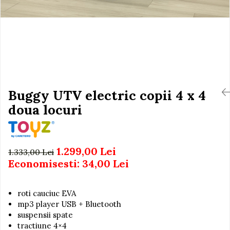
Igiena si Ingrijire Postnatala
Jucarii de baie
Ingrijire cosmetica mamici
Seturi de frumusete
Perioada Alaptarii
Perioada Sarcinii
Caluti balansoar
Pompe de san
Interactive, educative si
Sisteme De Purtare
muzicale
Figurine
Buggy UTV electric copii 4 x 4
Ateliere si unelte
doua locuri
Blocuri de constructie
Covorase de dans
1.299,00 Lei
Creative
1.333,00 Lei
Economisesti:
34,00
Lei
De plus
Electrocasnice si bucatarii
roti cauciuc EVA
Fotolii gonflabile
mp3 player USB + Bluetooth
Jocuri de indemanare
suspensii spate
tractiune 4×4
Jocuri sportive