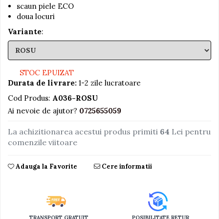
scaun piele ECO
Jucarii educative din lemn
doua locuri
Motociclete
Variante
:
Muzica si instrumente
Pistoale
STOC EPUIZAT
Plastilina
Durata de livrare:
1-2 zile lucratoare
Proiectoare
Cod Produs:
A036-ROSU
Saltelute si centre de activitati
Ai nevoie de ajutor?
0725655059
Set Avioane si submarine
La achizitionarea acestui produs primiti
64
Lei pentru
Seturi de doctor
comenzile viitoare
Seturi de rufe
Trenulete
Adauga la Favorite
Cere informatii
Trenuri cu sine
Vehicule de constructii
TRANSPORT GRATUIT
POSIBILITATE RETUR