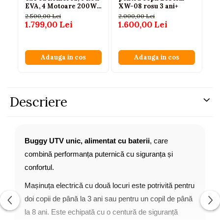
EVA, 4 Motoare 200W,
XW-08 rosu 3 ani+
Ma
Telecomanda 2.4G,
4x
2.500,00 Lei
2.000,00 Lei
1.7
Bluetooth, Albastru,
1.799,00 Lei
1.600,00 Lei
1.
JC606, 3 ani+
Adauga in cos
Adauga in cos
Descriere
Buggy UTV unic, alimentat cu baterii
, care
combină performanța puternică cu siguranța și
confortul.
Mașinuța electrică cu două locuri este potrivită pentru
doi copii de până la 3 ani sau pentru un copil de până
la 8 ani. Este echipată cu o centură de siguranță