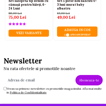
Set salopetă tip denim cu
Set 5 piese nou nascuti 0-
cămașă pentru băieți, 6–
3 luni murat baby
24 Luni
albastru
110,00 Lei
63,00 Lei
75,00 Lei
49,00 Lei
ADAUGA IN COS
VEZI VARIANTE
APROAPE EPUIZAT
Newsletter
Nu rata ofertele si promotiile noastre
Vreau sa primesc newsletter cu promotiile magazinului. Afla mai multe
in
Politica de Confidentialitate