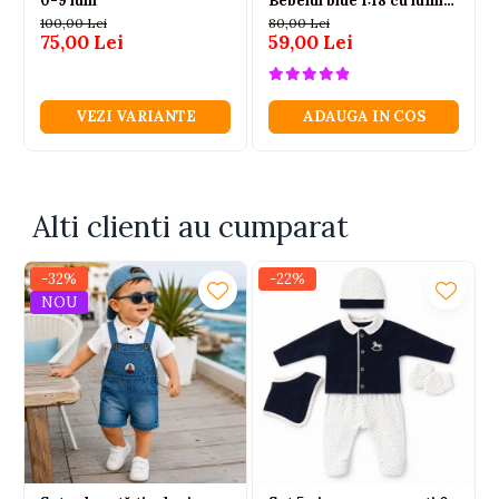
0-9 luni
Bebelul blue 1:18 cu lumini
6 ani+
100,00 Lei
80,00 Lei
75,00 Lei
59,00 Lei
VEZI VARIANTE
ADAUGA IN COS
Alti clienti au cumparat
-32%
-22%
NOU