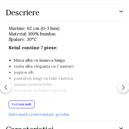
Descriere
Marime: 62 cm (0-3 luni)
Material: 100% bumbac
Spalare: 30°C
Setul contine 7 piese:
bluza alba cu maneca lunga
vesta alba eleganta cu 2 nasturi
papion alb
pantaloni lungi cu talie elastica
manusi pentru bebe
botosi cu inchidere tip scai
caciulita alba asortata
Setul elegant pentru bebe baieti este alegerea
Vezi mai mult
perfecta pentru botez, sedinte foto, externare din
maternitate sau alte momente speciale din primele
Informatii conformitate produs
luni de viata. Tinuta impresioneaza prin designul
rafinat, nuanta alba eleganta si accesoriile atent