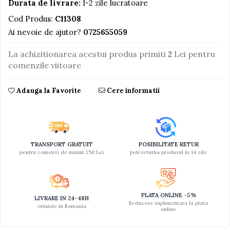
Durata de livrare:
1-2 zile lucratoare
Jucarii educative din lemn
Cod Produs:
C11308
Motociclete
Ai nevoie de ajutor?
0725655059
Muzica si instrumente
La achizitionarea acestui produs primiti
2
Lei pentru
Pistoale
comenzile viitoare
Plastilina
Adauga la Favorite
Cere informatii
Proiectoare
Saltelute si centre de activitati
Set Avioane si submarine
Seturi de doctor
TRANSPORT GRATUIT
POSIBILITATE RETUR
pentru comenzi de minim 250 Lei
poti returna produsul in 14 zile
Seturi de rufe
Trenulete
Trenuri cu sine
PLATA ONLINE -5%
LIVRARE IN 24-48H
Reducere suplimentara la plata
Vehicule de constructii
oriunde in Romania
online