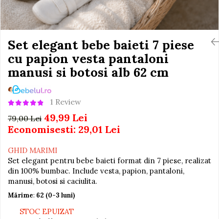
Igiena si Ingrijire Postnatala
Jucarii de baie
Ingrijire cosmetica mamici
Seturi de frumusete
Perioada Alaptarii
Perioada Sarcinii
Set elegant bebe baieti 7 piese
Caluti balansoar
Pompe de san
cu papion vesta pantaloni
Interactive, educative si
Sisteme De Purtare
muzicale
manusi si botosi alb 62 cm
Figurine
Ateliere si unelte
1 Review
Blocuri de constructie
49,99 Lei
79,00 Lei
Covorase de dans
Economisesti:
29,01
Lei
Creative
GHID MARIMI
De plus
Set elegant pentru bebe baieti format din 7 piese, realizat
din 100% bumbac. Include vesta, papion, pantaloni,
Electrocasnice si bucatarii
manusi, botosi si caciulita.
Fotolii gonflabile
Mărime
:
62 (0-3 luni)
Jocuri de indemanare
STOC EPUIZAT
Jocuri sportive