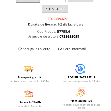
Jucarii educative din lemn
92 (18-24 luni)
Motociclete
Muzica si instrumente
STOC EPUIZAT
Durata de livrare:
1-2 zile lucratoare
Pistoale
Cod Produs:
B7758.6
Plastilina
Ai nevoie de ajutor?
0725655059
Proiectoare
Saltelute si centre de activitati
Adauga la Favorite
Cere informatii
Set Avioane si submarine
Seturi de doctor
Seturi de rufe
Transport gratuit
POSIBILITATE RETUR
Trenulete
pentru comenzi de minim 250 Lei
poti returna produsul in 14 zile
Trenuri cu sine
Vehicule de constructii
Plata online -5%
Livrare in 24-48h
Reducere suplimentara la plata
oriunde in Romania
online