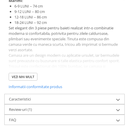
Marimi
:
6-9 LUNI – 74 cm
9-12 LUNI – 80 cm
12-18 LUNI – 86 cm
18-24 LUNI – 92 cm
Set elegant din 3 piese pentru baieti realizat intr-o combinatie
moderna si confortabila, potrivita pentru zilele calduroase,
plimbari sau evenimente speciale. Tinuta este compusa din
camasa verde cu maneca scurta, tricou alb imprimat si bermude
verzi asortate.
Camasa are un design modern cu aplicatie ursulet, iar bermudele
sunt prevazute cu buzunare si talie elastica pentru confort sporit.
Tricoul este confectionat din 100% bumbac, iar camasa si
bermudele din material placut la atingere cu 97% bumbac si 3%
fibre elastice pentru mai multa flexibilitate.
VEZI MAI MULT
Caracteristici principale:
Informatii conformitate produs
• Camasa verde cu maneca scurta
• Tricou alb imprimat cu model ursulet
• Bermude verzi cu buzunare si snur reglabil
Caracteristici
• Material confortabil si lejer
Review-uri
(1)
• Potrivit pentru sezonul cald
• Design modern si elegant pentru baieti
FAQ
Brand
: Confort Baby
Culoare: camasa verde, tricou alb, bermude verzi