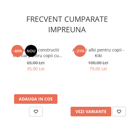
Material tricou: 100% bumbac
Material camasa si bermude: 97% bumbac, 3% fibre elastice
Intretinere: spalare la maxim 30°C
FRECVENT CUMPARATE
IMPREUNA
Buldozer de constructii
Adidasi albi pentru copii -
-46%
NOU
-21%
inertial pentru copii cu
Kiki
frictiune si cupa mobila
65,00 Lei
100,00 Lei
678, 3 ani+
35,00 Lei
79,00 Lei
ADAUGA IN COS
VEZI VARIANTE