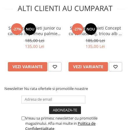
ALTI CLIENTI AU CUMPARAT
Set elegant baieti Junior cu
Set elegant baieti Concept
-27%
NOU
-27%
NOU
camasa imprimeu palmieri,
cu camasa bej, tricou alb si
tricou si bermude
bermude maro
185,00 Lei
185,00 Lei
135,00 Lei
135,00 Lei
VEZI VARIANTE
VEZI VARIANTE
Newsletter
Nu rata ofertele si promotiile noastre
Vreau sa primesc newsletter cu promotiile
magazinului. Afla mai multe in
Politica de
Confidentialitate