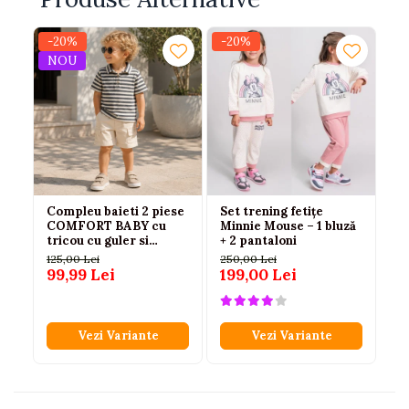
-20%
-20%
-3
NOU
N
Compleu baieti 2 piese
Set trening fetițe
Se
COMFORT BABY cu
Minnie Mouse – 1 bluză
ca
tricou cu guler si
+ 2 pantaloni
pa
bermude crem - 3-4-
24
125,00 Lei
250,00 Lei
13
5-6 ani
99,99 Lei
199,00 Lei
85
Vezi Variante
Vezi Variante