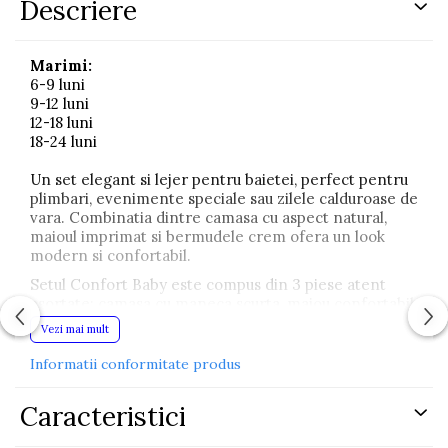
Descriere
Marimi:
6-9 luni
9-12 luni
12-18 luni
18-24 luni
Un set elegant si lejer pentru baietei, perfect pentru
plimbari, evenimente speciale sau zilele calduroase de
vara. Combinatia dintre camasa cu aspect natural,
maioul imprimat si bermudele crem ofera un look
modern si confortabil.
Setul Confort Baby este compus din 3 piese atent
asortate: camasa cu maneca scurta, maiou confortabil
si bermude elegante. Materialul fin si usor permite
Vezi mai mult
pielii sa respire si ofera libertate de miscare pe tot
parcursul zilei.
Informatii conformitate produs
Caracteristici principale:
Caracteristici
• Camasa verde cu dungi si maneca scurta
• Maiou crem imprimat cu design tropical