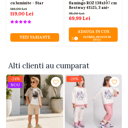
cu luminite - Star
flamingo ROZ 138x107 cm
Bestway 41525, 3 ani+
146,00 Lei
119,00 Lei
95,00 Lei
69,99 Lei
ADAUGA IN COS
VEZI VARIANTE
ULTIMUL PRODUS IN
STOC
Alti clienti au cumparat
-24%
-20%
NOU