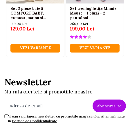
Set 3 piese baieti
Set trening fetițe Minnie
COMFORT BABY,
Mouse – 1 bluză + 2
camasa, maiou si
pantaloni
bermude, 100% bumbac,
169,00 Lei
250,00 Lei
Crem, 2-6 ani
129,00 Lei
199,00 Lei
VEZI VARIANTE
VEZI VARIANTE
Newsletter
Nu rata ofertele si promotiile noastre
Vreau sa primesc newsletter cu promotiile magazinului. Afla mai multe
in
Politica de Confidentialitate