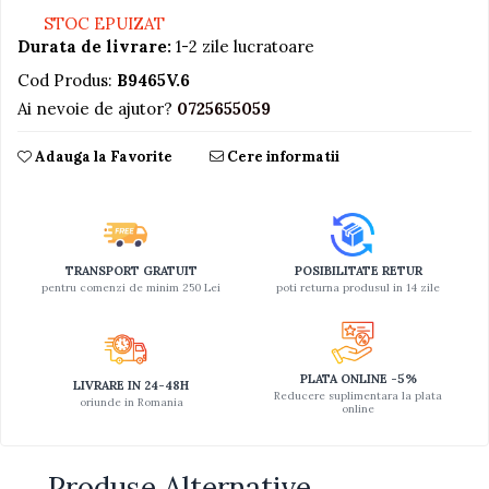
STOC EPUIZAT
Jucarii educative din lemn
Durata de livrare:
1-2 zile lucratoare
Motociclete
Cod Produs:
B9465V.6
Muzica si instrumente
Ai nevoie de ajutor?
0725655059
Pistoale
Adauga la Favorite
Cere informatii
Plastilina
Proiectoare
Saltelute si centre de activitati
Set Avioane si submarine
TRANSPORT GRATUIT
POSIBILITATE RETUR
pentru comenzi de minim 250 Lei
poti returna produsul in 14 zile
Seturi de doctor
Seturi de rufe
Trenulete
PLATA ONLINE -5%
LIVRARE IN 24-48H
Reducere suplimentara la plata
Trenuri cu sine
oriunde in Romania
online
Vehicule de constructii
Produse Alternative