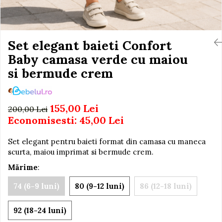
Igiena si Ingrijire Postnatala
Jucarii de baie
Ingrijire cosmetica mamici
Seturi de frumusete
Perioada Alaptarii
Perioada Sarcinii
Set elegant baieti Confort
Caluti balansoar
Pompe de san
Baby camasa verde cu maiou
Interactive, educative si
Sisteme De Purtare
muzicale
si bermude crem
Figurine
Ateliere si unelte
155,00 Lei
200,00 Lei
Blocuri de constructie
Economisesti:
45,00
Lei
Covorase de dans
Set elegant pentru baieti format din camasa cu maneca
Creative
scurta, maiou imprimat si bermude crem.
De plus
Mărime
:
Electrocasnice si bucatarii
74 (6-9 luni)
80 (9-12 luni)
86 (12-18 luni)
Fotolii gonflabile
Jocuri de indemanare
92 (18-24 luni)
Jocuri sportive