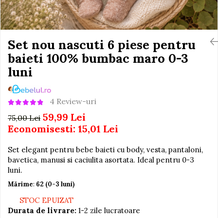
Igiena si Ingrijire Postnatala
Jucarii de baie
Ingrijire cosmetica mamici
Seturi de frumusete
Perioada Alaptarii
Perioada Sarcinii
Set nou nascuti 6 piese pentru
Caluti balansoar
Pompe de san
baieti 100% bumbac maro 0-3
Interactive, educative si
Sisteme De Purtare
muzicale
luni
Figurine
Ateliere si unelte
4 Review-uri
Blocuri de constructie
59,99 Lei
75,00 Lei
Covorase de dans
Economisesti:
15,01
Lei
Creative
Set elegant pentru bebe baieti cu body, vesta, pantaloni,
De plus
bavetica, manusi si caciulita asortata. Ideal pentru 0-3
luni.
Electrocasnice si bucatarii
Mărime
:
62 (0-3 luni)
Fotolii gonflabile
STOC EPUIZAT
Jocuri de indemanare
Durata de livrare:
1-2 zile lucratoare
Jocuri sportive