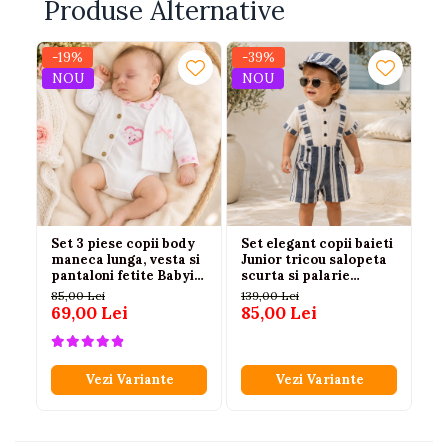
Produse Alternative
-19%
-39%
-
NOU
NOU
Set 3 piese copii body
Set elegant copii baieti
Bo
maneca lunga, vesta si
Junior tricou salopeta
mu
pantaloni fetite Babyim
scurta si palarie
fu
100% bumbac roz
bumbac albastru 6-9-
85,00 Lei
139,00 Lei
12
18-24 luni
69,00 Lei
85,00 Lei
79
Vezi Variante
Vezi Variante