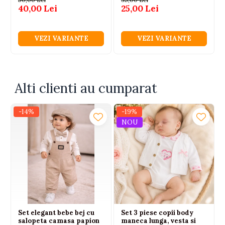
40,00 Lei
25,00 Lei
VEZI VARIANTE
VEZI VARIANTE
Alti clienti au cumparat
-14%
-19%
NOU
Set elegant bebe bej cu
Set 3 piese copii body
salopeta camasa papion
maneca lunga, vesta si