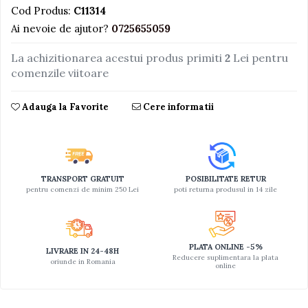
Cod Produs:
C11314
Jucarii educative din lemn
Ai nevoie de ajutor?
0725655059
Motociclete
La achizitionarea acestui produs primiti
2
Lei pentru
Muzica si instrumente
comenzile viitoare
Pistoale
Plastilina
Adauga la Favorite
Cere informatii
Proiectoare
Saltelute si centre de activitati
Set Avioane si submarine
TRANSPORT GRATUIT
POSIBILITATE RETUR
Seturi de doctor
pentru comenzi de minim 250 Lei
poti returna produsul in 14 zile
Seturi de rufe
Trenulete
PLATA ONLINE -5%
LIVRARE IN 24-48H
Trenuri cu sine
Reducere suplimentara la plata
oriunde in Romania
online
Vehicule de constructii