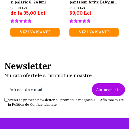
si palarie 6-24 luni
pantaloni fetite Babyim
100% bumbac roz
129,00 Lei
85,00 Lei
de la 95,00 Lei
69,00 Lei
VEZI VARIANTE
VEZI VARIANTE
Newsletter
Nu rata ofertele si promotiile noastre
Vreau sa primesc newsletter cu promotiile magazinului. Afla mai multe
in
Politica de Confidentialitate