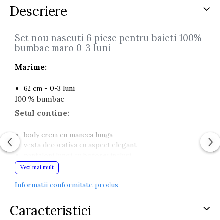
Descriere
Set nou nascuti 6 piese pentru baieti 100%
bumbac maro 0-3 luni
Marime:
62 cm - 0-3 luni
100 % bumbac
Setul contine:
body crem cu maneca lunga
vesta decorativa cu aspect elegant
pantaloni lungi cu botosei inclusi
bavetica asortata
Vezi mai mult
caciulita pentru bebe
Informatii conformitate produs
manusi pentru protectie
Modelul este completat de detalii elegante precum
imprimeul tip papion, aplicatia decorativa si caciulita
Caracteristici
inscriptionata. Talia elastica si inchiderile practice