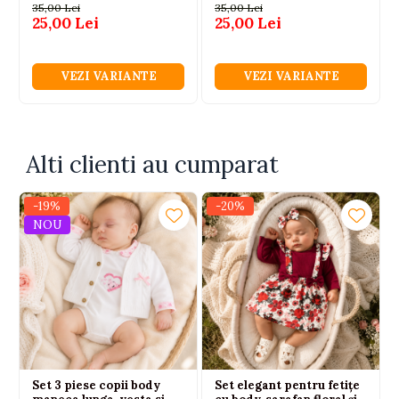
35,00 Lei
35,00 Lei
25,00 Lei
25,00 Lei
VEZI VARIANTE
VEZI VARIANTE
Alti clienti au cumparat
-19%
-20%
NOU
Set 3 piese copii body
Set elegant pentru fetițe