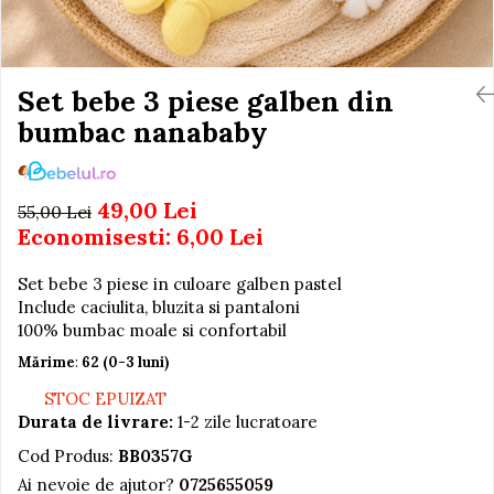
Igiena si Ingrijire Postnatala
Jucarii de baie
Ingrijire cosmetica mamici
Seturi de frumusete
Perioada Alaptarii
Perioada Sarcinii
Set bebe 3 piese galben din
Caluti balansoar
Pompe de san
bumbac nanababy
Interactive, educative si
Sisteme De Purtare
muzicale
Figurine
49,00 Lei
55,00 Lei
Ateliere si unelte
Economisesti:
6,00
Lei
Blocuri de constructie
Set bebe 3 piese in culoare galben pastel
Covorase de dans
Include caciulita, bluzita si pantaloni
Creative
100% bumbac moale si confortabil
De plus
Mărime
:
62 (0-3 luni)
Electrocasnice si bucatarii
STOC EPUIZAT
Durata de livrare:
1-2 zile lucratoare
Fotolii gonflabile
Cod Produs:
BB0357G
Jocuri de indemanare
Ai nevoie de ajutor?
0725655059
Jocuri sportive