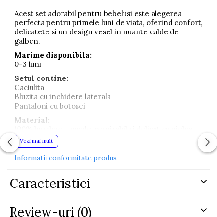
Acest set adorabil pentru bebelusi este alegerea
perfecta pentru primele luni de viata, oferind confort,
delicatete si un design vesel in nuante calde de
galben.
Marime disponibila:
0-3 luni
Setul contine:
Caciulita
Bluzita cu inchidere laterala
Pantaloni cu botosei
Material:
100% bumbac – moale, respirabil si delicat cu pielea
sensibila a bebelusului
Vezi mai mult
Setul impresioneaza prin textura reiata fina si
Informatii conformitate produs
aplicatiile simpatice cu girafa, oferind un aspect
modern si jucaus.
Caracteristici
Bluzita cu inchidere laterala este practica si usor de
imbracat, contribuind la confortul bebelusului in
fiecare moment al zilei. Pantalonii cu botosei
Review-uri
(0)
integrati ajuta la mentinerea confortului termic si