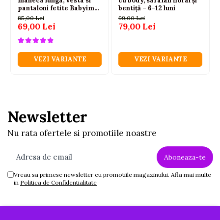
maneca lunga, vesta si
cu body, sarafan floral și
pantaloni fetite Babyim
bentiță – 6-12 luni
100% bumbac roz
85,00 Lei
99,00 Lei
69,00 Lei
79,00 Lei
VEZI VARIANTE
VEZI VARIANTE
Newsletter
Nu rata ofertele si promotiile noastre
Vreau sa primesc newsletter cu promotiile magazinului. Afla mai multe
in
Politica de Confidentialitate