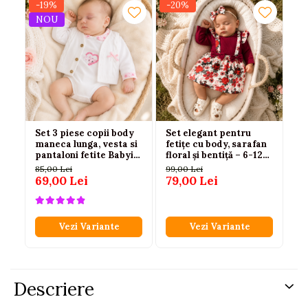
-19%
-20%
-2
NOU
Set 3 piese copii body
Set elegant pentru
Se
maneca lunga, vesta si
fetițe cu body, sarafan
Mi
pantaloni fetite Babyim
floral și bentiță – 6-12
+ 
100% bumbac roz
luni
85,00 Lei
99,00 Lei
20
69,00 Lei
79,00 Lei
15
Vezi Variante
Vezi Variante
Descriere