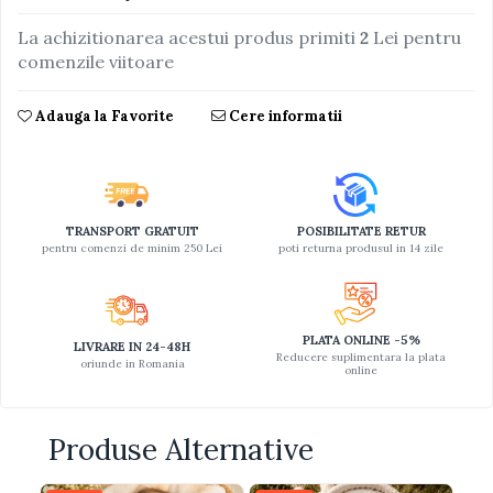
Jucarii educative din lemn
La achizitionarea acestui produs primiti
2
Lei pentru
comenzile viitoare
Motociclete
Muzica si instrumente
Adauga la Favorite
Cere informatii
Pistoale
Plastilina
Proiectoare
TRANSPORT GRATUIT
POSIBILITATE RETUR
Saltelute si centre de activitati
pentru comenzi de minim 250 Lei
poti returna produsul in 14 zile
Set Avioane si submarine
Seturi de doctor
Seturi de rufe
PLATA ONLINE -5%
LIVRARE IN 24-48H
Reducere suplimentara la plata
oriunde in Romania
online
Trenulete
Trenuri cu sine
Produse Alternative
Vehicule de constructii