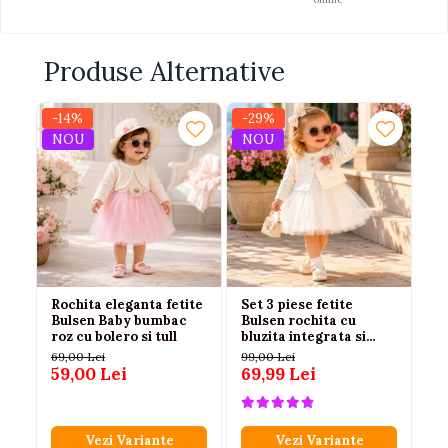
Produse Alternative
-14%
-29%
-1
NOU
NOU
Rochita eleganta fetite
Set 3 piese fetite
Ro
Bulsen Baby bumbac
Bulsen rochita cu
ro
roz cu bolero si tull
bluzita integrata si
Be
jerseu alb 100%
69,00 Lei
99,00 Lei
17
bumbac
59,00 Lei
69,99 Lei
14
Vezi Variante
Vezi Variante