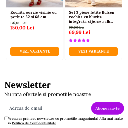
Rochita ocazie visinie cu
Set 3 piese fetite Bulsen
perlute 62 si 68 cm
rochita cu bluzita
integrata si jerseu alb
175,00 Lei
100% bumbac
150,00 Lei
99,00 Lei
69,99 Lei
VEZI VARIANTE
VEZI VARIANTE
Newsletter
Nu rata ofertele si promotiile noastre
Vreau sa primesc newsletter cu promotiile magazinului. Afla mai multe
in
Politica de Confidentialitate