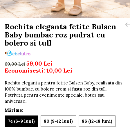
Igiena si Ingrijire Postnatala
Jucarii de baie
Ingrijire cosmetica mamici
Seturi de frumusete
Perioada Alaptarii
Perioada Sarcinii
Rochita eleganta fetite Bulsen
Caluti balansoar
Pompe de san
Baby bumbac roz pudrat cu
Interactive, educative si
Sisteme De Purtare
muzicale
bolero si tull
Figurine
Ateliere si unelte
59,00 Lei
69,00 Lei
Blocuri de constructie
Economisesti:
10,00
Lei
Covorase de dans
Rochita eleganta pentru fetite Bulsen Baby, realizata din
Creative
100% bumbac, cu bolero crem si fusta roz din tull.
De plus
Potrivita pentru evenimente speciale, botez sau
aniversari.
Electrocasnice si bucatarii
Mărime
:
Fotolii gonflabile
Jocuri de indemanare
74 (6-9 luni)
80 (9-12 luni)
86 (12-18 luni)
Jocuri sportive