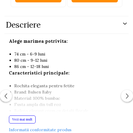
Descriere
Alege marimea potrivita:
74 cm - 6-9 luni
80 cm - 9-12 luni
86 cm - 12-18 luni
Caracteristici principale:
Rochita eleganta pentru fetite
Brand: Bulsen Baby
Material: 100% bumbac
Fusta ampla din tull roz
Bolero elegant crem cu detalii florale
Floare decorativa aplicata in talie
Vezi mai mult
Potrivita pentru botez, aniversari, petreceri si
sedinte foto
Informatii conformitate produs