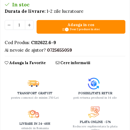
In stoc
Jucarii educative din lemn
Durata de livrare:
1-2 zile lucratoare
Motociclete
Adauga in cos
Muzica si instrumente
Doar 2 produse in stoc
Pistoale
Cod Produs:
C112622.6-9
Plastilina
Ai nevoie de ajutor?
0725655059
Proiectoare
Saltelute si centre de activitati
Adauga la Favorite
Cere informatii
Set Avioane si submarine
Seturi de doctor
Seturi de rufe
TRANSPORT GRATUIT
POSIBILITATE RETUR
pentru comenzi de minim 250 Lei
poti returna produsul in 14 zile
Trenulete
Trenuri cu sine
Vehicule de constructii
PLATA ONLINE -5%
LIVRARE IN 24-48H
Reducere suplimentara la plata
oriunde in Romania
online