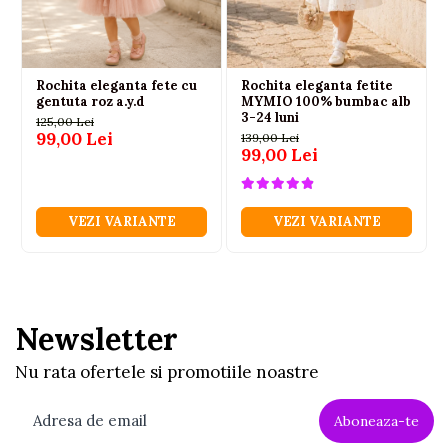
Rochita eleganta fete cu
Rochita eleganta fetite
gentuta roz a.y.d
MYMIO 100% bumbac alb
3-24 luni
125,00 Lei
99,00 Lei
139,00 Lei
99,00 Lei
VEZI VARIANTE
VEZI VARIANTE
Newsletter
Nu rata ofertele si promotiile noastre