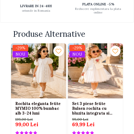
PLATA ONLINE -5%
LIVRARE IN 24-48H
Reducere suplimentara la plata
oriunde in Romania
online
Produse Alternative
-29%
-29%
-2
NOU
NOU
N
Rochita eleganta fetite
Set 3 piese fetite
Ro
MYMIO 100% bumbac
Bulsen rochita cu
cu
alb 3-24 luni
bluzita integrata si
bu
jerseu alb 100%
139,00 Lei
99,00 Lei
72
bumbac
99,00 Lei
69,99 Lei
54