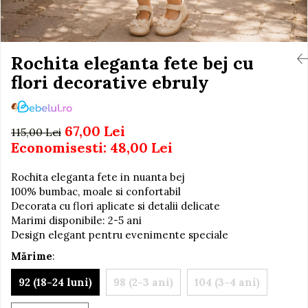
Igiena si Ingrijire Postnatala
Jucarii de baie
Ingrijire cosmetica mamici
Seturi de frumusete
Perioada Alaptarii
Perioada Sarcinii
Rochita eleganta fete bej cu
Caluti balansoar
Pompe de san
flori decorative ebruly
Interactive, educative si
Sisteme De Purtare
muzicale
Figurine
67,00 Lei
115,00 Lei
Ateliere si unelte
Economisesti:
48,00
Lei
Blocuri de constructie
Rochita eleganta fete in nuanta bej
Covorase de dans
100% bumbac, moale si confortabil
Creative
Decorata cu flori aplicate si detalii delicate
Marimi disponibile: 2-5 ani
De plus
Design elegant pentru evenimente speciale
Electrocasnice si bucatarii
Mărime
:
Fotolii gonflabile
92 (18-24 luni)
98 (2-3 ani)
104 (3-4 ani)
Jocuri de indemanare
Jocuri sportive