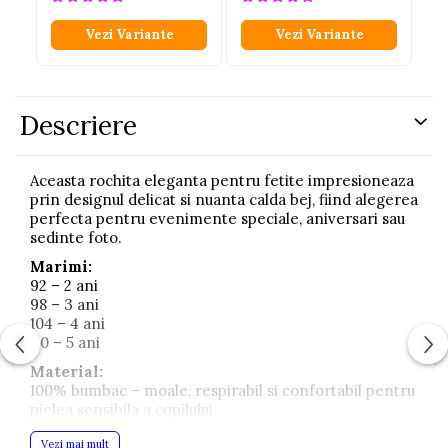
Vezi Variante
Vezi Variante
Descriere
Aceasta rochita eleganta pentru fetite impresioneaza
prin designul delicat si nuanta calda bej, fiind alegerea
perfecta pentru evenimente speciale, aniversari sau
sedinte foto.
Marimi:
92 – 2 ani
98 – 3 ani
104 – 4 ani
110 – 5 ani
Material:
100% bumbac – moale, respirabil si confortabil pentru
pielea sensibila a copilului
Rochita este decorata cu aplicatii florale elegante si
Vezi mai mult