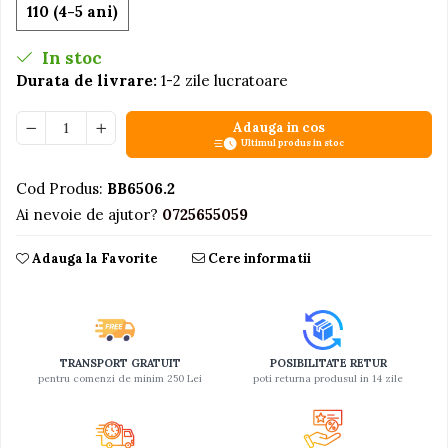
110 (4-5 ani)
Jucarii educative din lemn
In stoc
Motociclete
Durata de livrare:
1-2 zile lucratoare
Muzica si instrumente
Pistoale
Adauga in cos
Ultimul produs in stoc
Plastilina
Proiectoare
Cod Produs:
BB6506.2
Ai nevoie de ajutor?
0725655059
Saltelute si centre de activitati
Set Avioane si submarine
Adauga la Favorite
Cere informatii
Seturi de doctor
Seturi de rufe
Trenulete
TRANSPORT GRATUIT
POSIBILITATE RETUR
Trenuri cu sine
pentru comenzi de minim 250 Lei
poti returna produsul in 14 zile
Vehicule de constructii