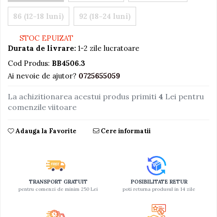
Jucarii educative din lemn
86 (12-18 luni)
92 (18-24 luni)
Motociclete
STOC EPUIZAT
Muzica si instrumente
Durata de livrare:
1-2 zile lucratoare
Pistoale
Cod Produs:
BB4506.3
Plastilina
Ai nevoie de ajutor?
0725655059
Proiectoare
La achizitionarea acestui produs primiti
4
Lei pentru
Saltelute si centre de activitati
comenzile viitoare
Set Avioane si submarine
Adauga la Favorite
Cere informatii
Seturi de doctor
Seturi de rufe
Trenulete
Trenuri cu sine
TRANSPORT GRATUIT
POSIBILITATE RETUR
pentru comenzi de minim 250 Lei
poti returna produsul in 14 zile
Vehicule de constructii