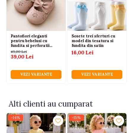
Pantofiori eleganti
Sosete trei sferturi cu
pentru bebelusi cu
model din tesatura si
fundita si perforatii
fundita din satin
florale
49,00 Lei
16,00 Lei
39,00 Lei
VEZI VARIANTE
VEZI VARIANTE
Alti clienti au cumparat
-14%
-15%