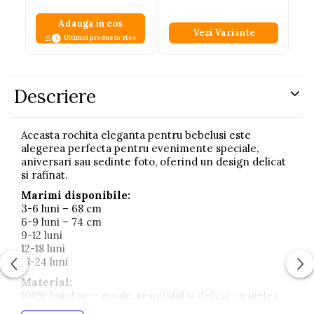
Adauga in cos
Vezi Variante
Ultimul produs in stoc
Descriere
Aceasta rochita eleganta pentru bebelusi este
alegerea perfecta pentru evenimente speciale,
aniversari sau sedinte foto, oferind un design delicat
si rafinat.
Marimi disponibile:
3-6 luni – 68 cm
6-9 luni – 74 cm
9-12 luni
12-18 luni
18-24 luni
Material:
100% bumbac – moale, respirabil si delicat cu pielea
sensibila a copilului