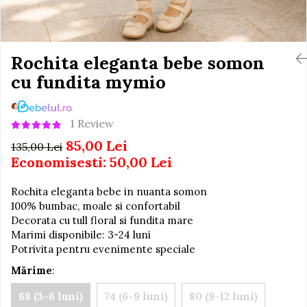
Igiena si Ingrijire Postnatala
Jucarii de baie
Ingrijire cosmetica mamici
Seturi de frumusete
Perioada Alaptarii
Perioada Sarcinii
Rochita eleganta bebe somon
Caluti balansoar
Pompe de san
cu fundita mymio
Interactive, educative si
Sisteme De Purtare
muzicale
Figurine
1 Review
Ateliere si unelte
85,00 Lei
135,00 Lei
Blocuri de constructie
Economisesti:
50,00
Lei
Covorase de dans
Rochita eleganta bebe in nuanta somon
Creative
100% bumbac, moale si confortabil
Decorata cu tull floral si fundita mare
De plus
Marimi disponibile: 3-24 luni
Electrocasnice si bucatarii
Potrivita pentru evenimente speciale
Fotolii gonflabile
Mărime
:
Jocuri de indemanare
68 (3-6 luni)
74 (6-9 luni)
80 (9-12 luni)
Jocuri sportive