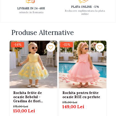
PLATA ONLINE -5%
LIVRARE IN 24-48H
Reducere suplimentara la plata
oriunde in Romania
online
Produse Alternative
-14%
-15%
-1
Rochita fetite de
Rochita pentru fetite
Ro
ocazie Bebelul -
ocazie ROZ cu perlute
- 
Gradina de flori
74
175,00 Lei
galbena 80 | 9-12 LUNI
149,00 Lei
175,00 Lei
17
150,00 Lei
15