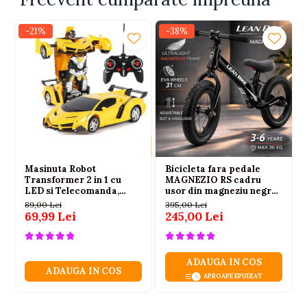
-21%
-38%
Masinuta Robot
Bicicleta fara pedale
Transformer 2 in 1 cu
MAGNEZIO RS cadru
LED si Telecomanda,
usor din magneziu negru
Scara 1:18, Galbena, 6 ani+
3-6 ani
89,00 Lei
395,00 Lei
69,99 Lei
245,00 Lei
ADAUGA IN COS
ADAUGA IN COS
APROAPE EPUIZAT