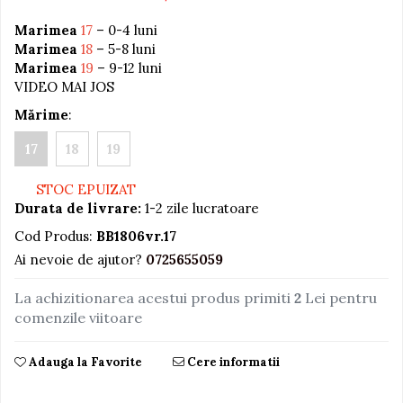
Jucarii educative din lemn
Marimea
17
– 0-4 luni
Marimea
18
– 5-8 luni
Motociclete
Marimea
19
– 9-12 luni
Muzica si instrumente
VIDEO MAI JOS
Pistoale
Mărime
:
Plastilina
17
18
19
Proiectoare
STOC EPUIZAT
Saltelute si centre de activitati
Durata de livrare:
1-2 zile lucratoare
Set Avioane si submarine
Cod Produs:
BB1806vr.17
Seturi de doctor
Ai nevoie de ajutor?
0725655059
Seturi de rufe
La achizitionarea acestui produs primiti
2
Lei pentru
Trenulete
comenzile viitoare
Trenuri cu sine
Vehicule de constructii
Adauga la Favorite
Cere informatii