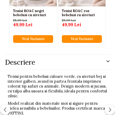
Tenisi BOAC negri
Tenisi BOAC roz
Te
bebelusi cu sireturi
bebelusi cu sireturi
bl
lu
55,00 Lei
55,00 Lei
49,99 Lei
49,99 Lei
50
35
Vezi Variante
Vezi Variante
Descriere
Tenisi pentru bebelusi culoare verde, cu sireturi bej si
interior galben, avand in partea frontala imprimeu
colorat tip safari cu animale. Design modern si jucaus,
cu talpa alba usoara si flexibila, ideala pentru confortul
zilnic.
Model realizat din materiale moi si sigure pentru
pielea sensibila a bebelusilor. Produs certificat marca
PATTINI.