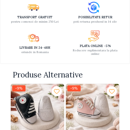
TRANSPORT GRATUIT
POSIBILITATE RETUR
pentru comenzi de minim 250 Lei
poti returna produsul in 14 zile
PLATA ONLINE -5%
LIVRARE IN 24-48H
Reducere suplimentara la plata
oriunde in Romania
online
Produse Alternative
-9%
-9%
-