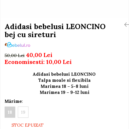
Igiena si Ingrijire Postnatala
Jucarii de baie
Ingrijire cosmetica mamici
Seturi de frumusete
Perioada Alaptarii
Perioada Sarcinii
Adidasi bebelusi LEONCINO
Caluti balansoar
Pompe de san
bej cu sireturi
Interactive, educative si
Sisteme De Purtare
muzicale
Figurine
40,00 Lei
50,00 Lei
Ateliere si unelte
Economisesti:
10,00
Lei
Blocuri de constructie
Adidasi bebelusi LEONCINO
Covorase de dans
Talpa moale si flexibila
Creative
Marimea 18 – 5-8 luni
Marimea 19 – 9-12 luni
De plus
Mărime
:
Electrocasnice si bucatarii
Fotolii gonflabile
18
19
Jocuri de indemanare
STOC EPUIZAT
Jocuri sportive