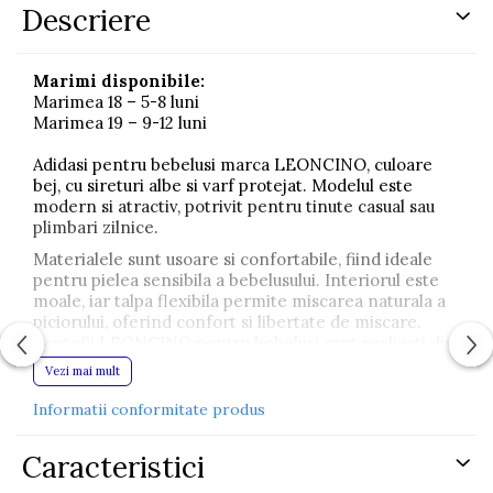
Descriere
Marimi disponibile:
Marimea 18 – 5-8 luni
Marimea 19 – 9-12 luni
Adidasi pentru bebelusi marca LEONCINO, culoare
bej, cu sireturi albe si varf protejat. Modelul este
modern si atractiv, potrivit pentru tinute casual sau
plimbari zilnice.
Materialele sunt usoare si confortabile, fiind ideale
pentru pielea sensibila a bebelusului. Interiorul este
moale, iar talpa flexibila permite miscarea naturala a
piciorului, oferind confort si libertate de miscare.
Pantofii LEONCINO pentru bebelusi sunt realizati din
materiale naturale. Designul special este conceput
Vezi mai mult
pentru picioarele delicate ale bebelusilor. Sunt pantofi
comozi si eleganti, creati pentru a mentine
Informatii conformitate produs
piciorusele confortabile si fericite.
Caracteristici