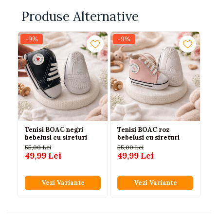
Produse Alternative
-9%
-9%
-
Tenisi BOAC negri
Tenisi BOAC roz
Te
bebelusi cu sireturi
bebelusi cu sireturi
ro
an
55,00 Lei
55,00 Lei
Le
49,99 Lei
49,99 Lei
50
4
Vezi Variante
Vezi Variante