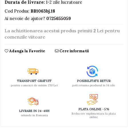
Durata de livrare:
1-2 zile lucratoare
Jucarii educative din lemn
Cod Produs:
BB1063bj.18
Motociclete
Ai nevoie de ajutor?
0725655059
Muzica si instrumente
La achizitionarea acestui produs primiti
2
Lei pentru
Pistoale
comenzile viitoare
Plastilina
Adauga la Favorite
Cere informatii
Proiectoare
Saltelute si centre de activitati
Set Avioane si submarine
Seturi de doctor
TRANSPORT GRATUIT
POSIBILITATE RETUR
pentru comenzi de minim 250 Lei
poti returna produsul in 14 zile
Seturi de rufe
Trenulete
Trenuri cu sine
PLATA ONLINE -5%
LIVRARE IN 24-48H
Reducere suplimentara la plata
Vehicule de constructii
oriunde in Romania
online