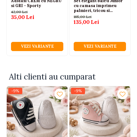
Adidasi CREM cu NEGRU
Set elegant baieti Junior
si GRI - Sporty
cu camasa imprimeu
palmieri, tricou si
42,00 Lei
bermude
35,00 Lei
185,00 Lei
135,00 Lei
VEZI VARIANTE
VEZI VARIANTE
Alti clienti au cumparat
-9%
-9%