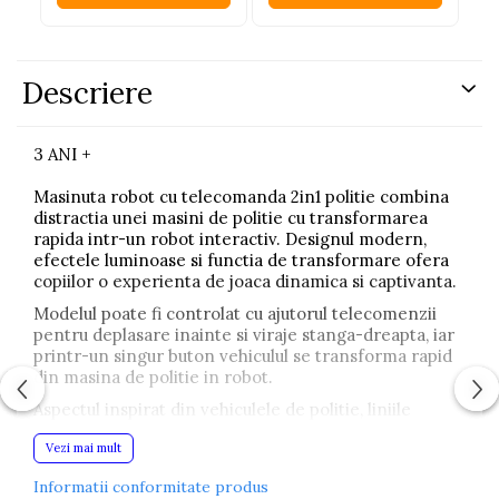
Descriere
3 ANI +
Masinuta robot cu telecomanda 2in1 politie combina
distractia unei masini de politie cu transformarea
rapida intr-un robot interactiv. Designul modern,
efectele luminoase si functia de transformare ofera
copiilor o experienta de joaca dinamica si captivanta.
Modelul poate fi controlat cu ajutorul telecomenzii
pentru deplasare inainte si viraje stanga-dreapta, iar
printr-un singur buton vehiculul se transforma rapid
din masina de politie in robot.
Aspectul inspirat din vehiculele de politie, liniile
sportive si detaliile atent realizate transforma jucaria
Vezi mai mult
intr-o alegere atractiva pentru copiii pasionati de
masini, roboti si misiuni speciale.
Informatii conformitate produs