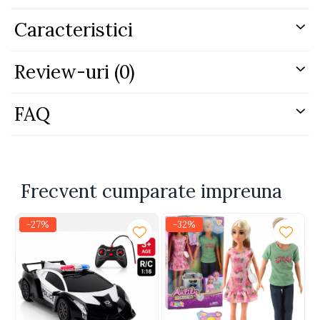
Efectele luminoase si sonore completeaza experienta
de joaca si ofera mai mult realism in timpul utilizarii.
Caracteristici
Caracteristici principale:
Review-uri
(0)
Masinuta robot cu telecomanda 2in1
Functie transformare masina-robot
Design politie
FAQ
Lumini si sunete interactive
Telecomanda usor de utilizat
Acumulator reincarcabil inclus
Constructie rezistenta din plastic
Setul contine:
Frecvent cumparate impreuna
1 x masinuta robot politie 2in1
1 x telecomanda
-27%
-32%
1 x baterie Li-ion 3.7V
1 x cablu incarcare
Specificatii:
Dimensiune masina: 22.5 x 9 x 7.5 cm
Dimensiune robot: 21 x 15 x 17 cm