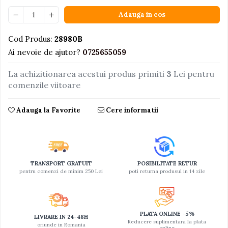
Adauga in cos
Jucarii educative din lemn
Motociclete
Cod Produs:
28980B
Muzica si instrumente
Ai nevoie de ajutor?
0725655059
Pistoale
La achizitionarea acestui produs primiti
3
Lei pentru
Plastilina
comenzile viitoare
Proiectoare
Saltelute si centre de activitati
Adauga la Favorite
Cere informatii
Set Avioane si submarine
Seturi de doctor
Seturi de rufe
TRANSPORT GRATUIT
POSIBILITATE RETUR
pentru comenzi de minim 250 Lei
poti returna produsul in 14 zile
Trenulete
Trenuri cu sine
Vehicule de constructii
PLATA ONLINE -5%
LIVRARE IN 24-48H
Reducere suplimentara la plata
oriunde in Romania
online