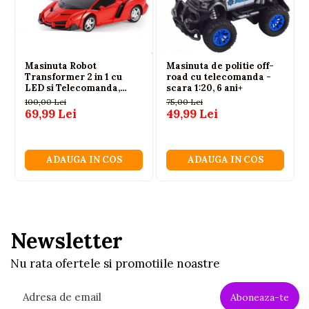
Masinuta Robot
Masinuta de politie off-
Transformer 2 in 1 cu
road cu telecomanda -
LED si Telecomanda,
scara 1:20, 6 ani+
Scara 1:18, Rosie, 6 ani+
100,00 Lei
75,00 Lei
69,99 Lei
49,99 Lei
ADAUGA IN COS
ADAUGA IN COS
Newsletter
Nu rata ofertele si promotiile noastre