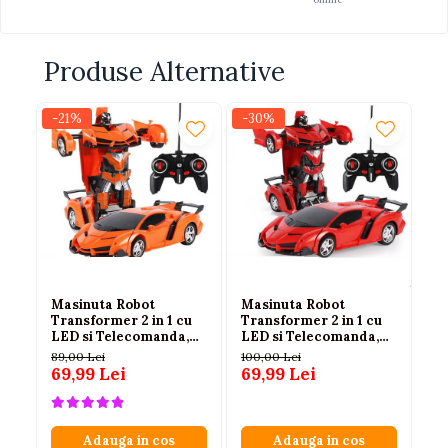
Produse Alternative
-21%
-30%
-2
Masinuta Robot
Masinuta Robot
Ma
Transformer 2 in 1 cu
Transformer 2 in 1 cu
Tr
LED si Telecomanda,
LED si Telecomanda,
LE
Scara 1:18, Portocalie, 6
Scara 1:18, Rosie, 6 ani+
Sc
89,00 Lei
100,00 Lei
89
ani+
an
69,99 Lei
69,99 Lei
69
Adauga in cos
Adauga in cos