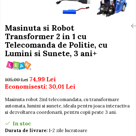
Igiena si Ingrijire Postnatala
Jucarii de baie
Ingrijire cosmetica mamici
Seturi de frumusete
Perioada Alaptarii
Perioada Sarcinii
Masinuta si Robot
Caluti balansoar
Pompe de san
Transformer 2 in 1 cu
Interactive, educative si
Sisteme De Purtare
muzicale
Telecomanda de Politie, cu
Figurine
Lumini si Sunete, 3 ani+
Ateliere si unelte
Blocuri de constructie
74,99 Lei
Covorase de dans
105,00 Lei
Economisesti:
30,01
Lei
Creative
De plus
Masinuta robot 2in1 telecomandata, cu transformare
automata, lumini si sunete, ideala pentru joaca interactiva
Electrocasnice si bucatarii
si dezvoltarea coordonarii, pentru copii peste 3 ani.
Fotolii gonflabile
In stoc
Jocuri de indemanare
Durata de livrare:
1-2 zile lucratoare
Jocuri sportive