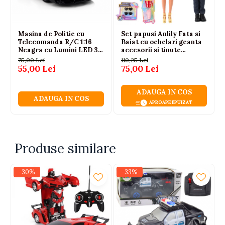
Dimensiune ambalaj: 28 x 13.5 x 11.5 cm
Alimentare vehicul: baterie Li-ion 3.7V inclusa
Alimentare telecomanda: 2 baterii AA (neincluse)
Masina de Politie cu
Set papusi Anlily Fata si
Material: plastic
Telecomanda R/C 1:16
Baiat cu ochelari geanta
Certificari: CE, EN71
Neagra cu Lumini LED 3
accesorii si tinute
Recomandata copiilor peste 3 ani
ani+
moderne
75,00 Lei
110,25 Lei
55,00 Lei
75,00 Lei
Potrivita pentru:
Baieti
ADAUGA IN COS
ADAUGA IN COS
Joaca interactiva in interior
APROAPE EPUIZAT
Cadou pentru copiii pasionati de roboti si masini de
politie
Produse similare
-30%
-33%