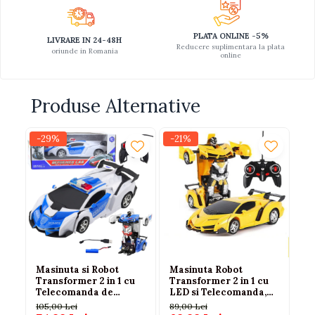
PLATA ONLINE -5%
LIVRARE IN 24-48H
Reducere suplimentara la plata
oriunde in Romania
online
Produse Alternative
-29%
-21%
-2
Masinuta si Robot
Masinuta Robot
Ma
Transformer 2 in 1 cu
Transformer 2 in 1 cu
Tr
Telecomanda de
LED si Telecomanda,
LE
Politie, cu Lumini si
Scara 1:18, Galbena, 6
Sc
105,00 Lei
89,00 Lei
89
Sunete, 3 ani+
ani+
an