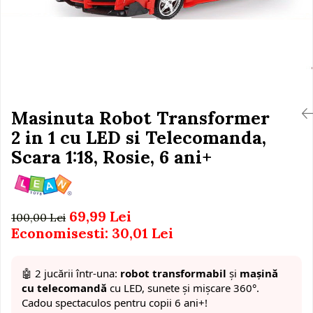
Igiena si Ingrijire Postnatala
Jucarii de baie
Ingrijire cosmetica mamici
Seturi de frumusete
Perioada Alaptarii
Perioada Sarcinii
Caluti balansoar
Pompe de san
Interactive, educative si
Sisteme De Purtare
muzicale
Masinuta Robot Transformer
Figurine
2 in 1 cu LED si Telecomanda,
Ateliere si unelte
Scara 1:18, Rosie, 6 ani+
Blocuri de constructie
Covorase de dans
Creative
69,99 Lei
100,00 Lei
De plus
Economisesti:
30,01
Lei
Electrocasnice si bucatarii
Fotolii gonflabile
🤖 2 jucării într-una:
robot transformabil
și
mașină
cu telecomandă
cu LED, sunete și mișcare 360°.
Jocuri de indemanare
Cadou spectaculos pentru copii 6 ani+!
Jocuri sportive