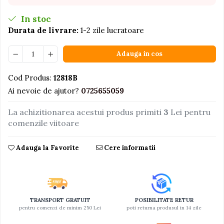
Jucarii educative din lemn
In stoc
Durata de livrare:
1-2 zile lucratoare
Motociclete
Muzica si instrumente
Adauga in cos
Pistoale
Plastilina
Cod Produs:
12818B
Ai nevoie de ajutor?
0725655059
Proiectoare
Saltelute si centre de activitati
La achizitionarea acestui produs primiti
3
Lei pentru
comenzile viitoare
Set Avioane si submarine
Seturi de doctor
Adauga la Favorite
Cere informatii
Seturi de rufe
Trenulete
Trenuri cu sine
Vehicule de constructii
TRANSPORT GRATUIT
POSIBILITATE RETUR
pentru comenzi de minim 250 Lei
poti returna produsul in 14 zile