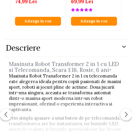
74,99 Lei
69,99 Lei
69
Adauga in cos
Adauga in cos
Descriere
Masinuta Robot Transformer 2 in 1 cu LED
si Telecomanda, Scara 1:18, Rosie, 6 ani+
Masinuta Robot Transformer 2 in 1 cu telecomanda
este alegerea ideala pentru copiii pasionati de masini
sport, roboti si jocuri pline de actiune. Doua jucarii
intr-una singura, aceasta se transforma automat
dintr-o masina sport moderna intr-un robot
impresionant, oferind o experienta interactiva si
captivanta.
Prin simpla apasare a unui buton de pe telecomanda,
transformarea are loc instantaneu, iar luminile LED,
sunetele realiste si functiile spectaculoase fac fiecare