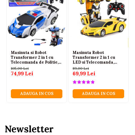
Avertisment
Produs recomandat copiilor cu varsta de
peste 6 ani
.
Contine piese mici si nu este recomandat copiilor sub
6 ani. Se utilizeaza sub supravegherea unui adult.
Bateriile nu sunt incluse.
Masinuta si Robot
Masinuta Robot
Transformer 2 in 1 cu
Transformer 2 in 1 cu
Telecomanda de Politie,
LED si Telecomanda,
cu Lumini si Sunete, 3
Scara 1:18, Galbena, 6 ani+
105,00 Lei
89,00 Lei
ani+
74,99 Lei
69,99 Lei
ADAUGA IN COS
ADAUGA IN COS
Newsletter