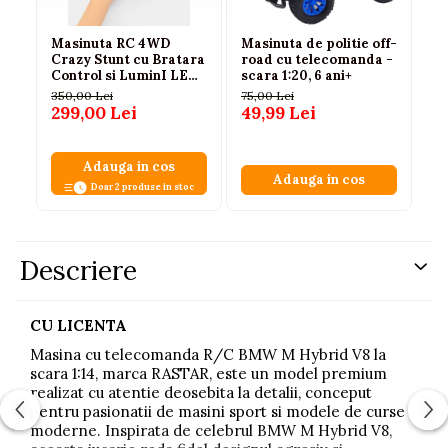
Masinuta RC 4WD
Masinuta de politie off-
Ca
Crazy Stunt cu Bratara
road cu telecomanda -
te
Control si LuminI LED
scara 1:20, 6 ani+
MH
Portocaliu 14 ani+
cm
350,00 Lei
75,00 Lei
15
299,00 Lei
49,99 Lei
10
Adauga in cos
Adauga in cos
Doar 2 produse in stoc
Descriere
CU LICENTA
Masina cu telecomanda R/C BMW M Hybrid V8 la
scara 1:14, marca RASTAR, este un model premium
realizat cu atentie deosebita la detalii, conceput
pentru pasionatii de masini sport si modele de curse
moderne. Inspirata de celebrul BMW M Hybrid V8,