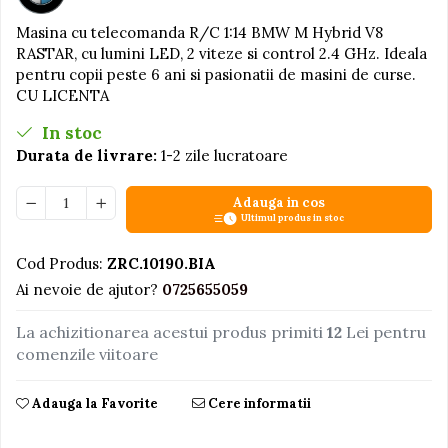
Jucarii educative din lemn
Masina cu telecomanda R/C 1:14 BMW M Hybrid V8
RASTAR, cu lumini LED, 2 viteze si control 2.4 GHz. Ideala
Motociclete
pentru copii peste 6 ani si pasionatii de masini de curse.
Muzica si instrumente
CU LICENTA
Pistoale
In stoc
Plastilina
Durata de livrare:
1-2 zile lucratoare
Proiectoare
Adauga in cos
Saltelute si centre de activitati
Ultimul produs in stoc
Set Avioane si submarine
Cod Produs:
ZRC.10190.BIA
Seturi de doctor
Ai nevoie de ajutor?
0725655059
Seturi de rufe
La achizitionarea acestui produs primiti
12
Lei pentru
Trenulete
comenzile viitoare
Trenuri cu sine
Vehicule de constructii
Adauga la Favorite
Cere informatii