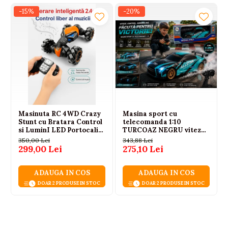
CONTINUT SET
-15%
-20%
masina cu telecomanda BMW M Hybrid V8
telecomanda
manual de utilizare
ambalaj original colorat
Masinuta RC 4WD Crazy
Masina sport cu
Stunt cu Bratara Control
telecomanda 1:10
si LuminI LED Portocaliu
TURCOAZ NEGRU viteza
14 ani+
25 km/h, baieti, 6 ani+
350,00 Lei
343,88 Lei
299,00 Lei
275,10 Lei
ADAUGA IN COS
ADAUGA IN COS
DOAR 2 PRODUSE IN STOC
DOAR 2 PRODUSE IN STOC