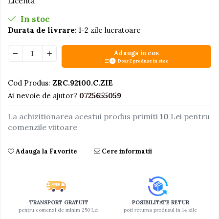
Licenta
Jucarii educative din lemn
In stoc
Motociclete
Durata de livrare:
1-2 zile lucratoare
Muzica si instrumente
Adauga in cos
Pistoale
Doar 2 produse in stoc
Plastilina
Cod Produs:
ZRC.92100.C.ZIE
Proiectoare
Ai nevoie de ajutor?
0725655059
Saltelute si centre de activitati
La achizitionarea acestui produs primiti
10
Lei pentru
Set Avioane si submarine
comenzile viitoare
Seturi de doctor
Seturi de rufe
Adauga la Favorite
Cere informatii
Trenulete
Trenuri cu sine
Vehicule de constructii
TRANSPORT GRATUIT
POSIBILITATE RETUR
pentru comenzi de minim 250 Lei
poti returna produsul in 14 zile