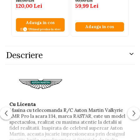
145,00 Lei
90,00 Lei
89
MHz (29 cm)
an
120,00 Lei
59,99 Lei
69
Adauga in cos
Adauga in cos
Ultimul produs in stoc
Descriere
Cu Licenta
Masina cu telecomanda R/C Aston Martin Valkyrie
AMR Pro la scara 1:14, marca RASTAR, este un model
spectaculos, realizat cu maxima atentie la detalii si
fidel realitatii. Inspirata de celebrul supercar Aston
Martin, aceasta jucarie impresioneaza prin designul
sportiv, liniile aerodinamice si finisajele de inalta