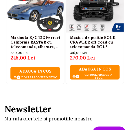
Varsta recomandata: peste 6 ani
CONTINUT SET
masina cu telecomanda Aston Martin Valkyrie
AMR Pro
Masinuta R/C 1:12 Ferrari
Masina de politie ROCK
telecomanda
California RASTAR cu
CRAWLER off-road cu
manual de utilizare
telecomanda, albastra, 6
telecomanda RC 1:8
ani+
350,00 Lei
315,00 Lei
ambalaj original colorat
245,00 Lei
270,00 Lei
ADAUGA IN COS
ADAUGA IN COS
ULTIMUL PRODUS IN
DOAR 2 PRODUSE IN STOC
STOC
Newsletter
Nu rata ofertele si promotiile noastre