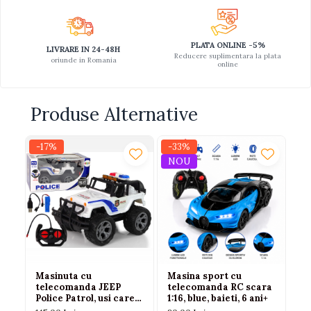
PLATA ONLINE -5%
LIVRARE IN 24-48H
Reducere suplimentara la plata
oriunde in Romania
online
Produse Alternative
-17%
-33%
-2
NOU
Masinuta cu
Masina sport cu
Ma
telecomanda JEEP
telecomanda RC scara
Tr
Police Patrol, usi care
1:16, blue, baieti, 6 ani+
LE
se deschid, lumini, 27
Sc