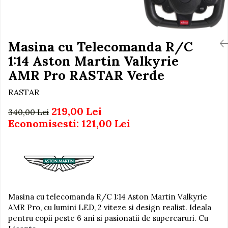
Igiena si Ingrijire Postnatala
Jucarii de baie
Ingrijire cosmetica mamici
Seturi de frumusete
Perioada Alaptarii
Perioada Sarcinii
Masina cu Telecomanda R/C
Caluti balansoar
Pompe de san
1:14 Aston Martin Valkyrie
Interactive, educative si
Sisteme De Purtare
muzicale
AMR Pro RASTAR Verde
Figurine
RASTAR
Ateliere si unelte
219,00 Lei
340,00 Lei
Blocuri de constructie
Economisesti:
121,00
Lei
Covorase de dans
Creative
De plus
Electrocasnice si bucatarii
Fotolii gonflabile
Masina cu telecomanda R/C 1:14 Aston Martin Valkyrie
AMR Pro, cu lumini LED, 2 viteze si design realist. Ideala
Jocuri de indemanare
pentru copii peste 6 ani si pasionatii de supercaruri. Cu
Jocuri sportive