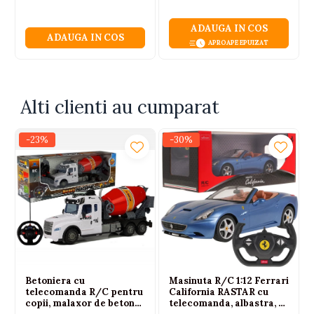
ADAUGA IN COS
ADAUGA IN COS
APROAPE EPUIZAT
Alti clienti au cumparat
-23%
-30%
Betoniera cu
Masinuta R/C 1:12 Ferrari
telecomanda R/C pentru
California RASTAR cu
copii, malaxor de beton
telecomanda, albastra, 6