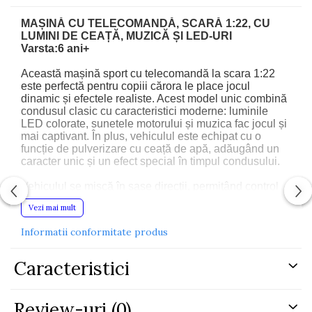
MAȘINĂ CU TELECOMANDĂ, SCARĂ 1:22, CU
LUMINI DE CEAȚĂ, MUZICĂ ȘI LED-URI
Varsta:6 ani+
Această mașină sport cu telecomandă la scara 1:22
este perfectă pentru copiii cărora le place jocul
dinamic și efectele realiste. Acest model unic combină
condusul clasic cu caracteristici moderne: luminile
LED colorate, sunetele motorului și muzica fac jocul și
mai captivant. În plus, vehiculul este echipat cu o
funcție de pulverizare cu ceață de apă, adăugând un
caracter unic și un efect special în timpul condusului.
Vehiculul se mișcă în șase direcții, permițând control
deplin și manevre dinamice. Telecomanda ergonomică
Vezi mai mult
funcționează pe o frecvență de 2,4 GHz, asigurând o
funcționare lină și fără interferențe. Mașina este
Informatii conformitate produs
alimentată de o baterie Li-ion de 3,7 V, care este
inclusă, în timp ce telecomanda necesită 2 baterii AA
(nu sunt incluse). Perfectă atât pentru joacă în interior,
Caracteristici
cât și în exterior. Această jucărie este potrivită pentru
copiii cu vârsta de 6 ani și peste și este fabricată din
materiale durabile.
Review-uri
(0)