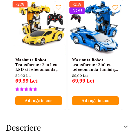
-21%
-21%
-2
NOU
Masinuta Robot
Masinuta Robot
Ma
Transformer 2 in 1 cu
transformer 2in1 cu
Tr
LED si Telecomanda,
telecomanda, lumini și
LE
Scara 1:18, Galbena, 6
sunete, 1:18, albastra,
Sc
89,00 Lei
89,00 Lei
89
ani+
2.4 GHz, 6 ani+
an
69,99 Lei
69,99 Lei
69
Adauga in cos
Adauga in cos
Descriere