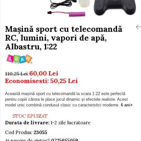
Igiena si Ingrijire Postnatala
Jucarii de baie
Ingrijire cosmetica mamici
Seturi de frumusete
Perioada Alaptarii
Perioada Sarcinii
Mașină sport cu telecomandă
Caluti balansoar
Pompe de san
RC, lumini, vapori de apă,
Interactive, educative si
Sisteme De Purtare
muzicale
Albastru, 1:22
Figurine
Ateliere si unelte
60,00 Lei
Blocuri de constructie
110,25 Lei
Economisesti:
50,25
Lei
Covorase de dans
Creative
Această mașină sport cu telecomandă la scara 1:22 este perfectă
pentru copiii cărora le place jocul dinamic și efectele realiste. Acest
De plus
model unic combină condusul clasic cu caracteristici moderne.
6 ani+
Electrocasnice si bucatarii
STOC EPUIZAT
Fotolii gonflabile
Durata de livrare:
1-2 zile lucratoare
Jocuri de indemanare
Cod Produs:
23055
Ai nevoie de ajutor?
0725655059
Jocuri sportive