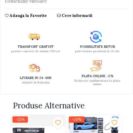
comenzile viitoare
Jucarii educative din lemn
Adauga la Favorite
Cere informatii
Motociclete
Muzica si instrumente
Pistoale
Plastilina
TRANSPORT GRATUIT
POSIBILITATE RETUR
pentru comenzi de minim 250 Lei
poti returna produsul in 14 zile
Proiectoare
Saltelute si centre de activitati
Set Avioane si submarine
PLATA ONLINE -5%
LIVRARE IN 24-48H
Reducere suplimentara la plata
Seturi de doctor
oriunde in Romania
online
Seturi de rufe
Trenulete
Produse Alternative
Trenuri cu sine
Vehicule de constructii
-25%
-20%
-3