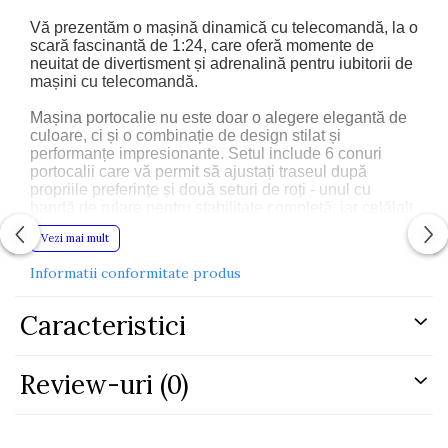
Vă prezentăm o mașină dinamică cu telecomandă, la o
scară fascinantă de 1:24, care oferă momente de
neuitat de divertisment și adrenalină pentru iubitorii de
mașini cu telecomandă.
Mașina portocalie nu este doar o alegere elegantă de
culoare, ci și o combinație de design stilat și
performanțe impresionante. Setul include 6 conuri
portocalii care vă permit să ajustați traseul după
propriile preferințe și două seturi de roți - unul cu
bandă de rulare pentru stabilitate completă, iar celălalt
neted, ideal pentru drifting spectaculos.
Vezi mai mult
Telecomanda de 2,4 GHz oferă control deplin asupra
Informatii conformitate produs
mișcării mașinii, permițând nu doar condusul înainte și
înapoi, ci și viraje laterale dinamice. Mașina atinge
viteze de peste 15 km/h, ceea ce o face să ofere o
Caracteristici
experiență de condus dinamică și incitantă.
Nu este doar o jucărie - este o experiență reală pentru
Review-uri
(0)
tinerii pasionați de automobilism și telecomandă.
Perfect ca un cadou care combină educația, distracția
și dezvoltarea abilităților motorii.
Mașina noastră telecomandă va aduce cu siguranță o