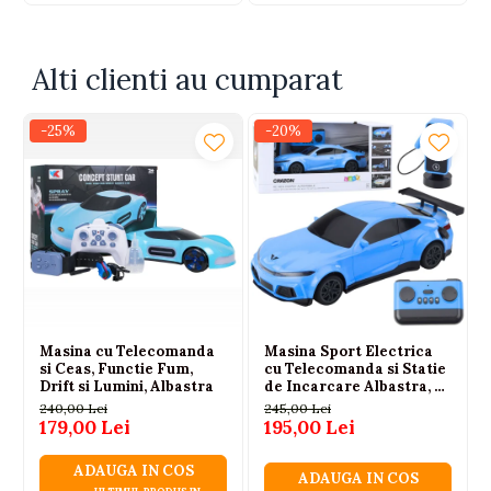
Alti clienti au cumparat
-25%
-20%
Masina cu Telecomanda
Masina Sport Electrica
si Ceas, Functie Fum,
cu Telecomanda si Statie
Drift si Lumini, Albastra
de Incarcare Albastra, 3
ANI+
240,00 Lei
245,00 Lei
179,00 Lei
195,00 Lei
ADAUGA IN COS
ADAUGA IN COS