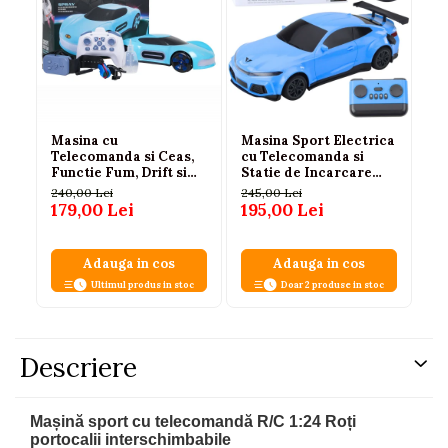
Masina cu
Masina Sport Electrica
Ca
Telecomanda si Ceas,
cu Telecomanda si
te
Functie Fum, Drift si
Statie de Incarcare
MH
Lumini, Albastra
Albastra, 3 ANI+
cm
240,00 Lei
245,00 Lei
15
179,00 Lei
195,00 Lei
10
Adauga in cos
Adauga in cos
Ultimul produs in stoc
Doar 2 produse in stoc
Descriere
Mașină sport cu telecomandă R/C 1:24 Roți
portocalii interschimbabile