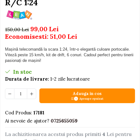
R/C 1:24
Igiena si Ingrijire Postnatala
Jucarii de baie
Ingrijire cosmetica mamici
Seturi de frumusete
Perioada Alaptarii
Perioada Sarcinii
Caluti balansoar
99,00 Lei
150,00 Lei
Pompe de san
Economisesti:
51,00
Lei
Interactive, educative si
Sisteme De Purtare
muzicale
Mașină telecomandă la scara 1:24, într-o elegantă culoare portocalie.
Figurine
Viteză peste 15 km/h, kit de drift, 6 conuri. Cadoul perfect pentru tinerii
pasionați de mașini!
Ateliere si unelte
In stoc
Blocuri de constructie
Durata de livrare:
1-2 zile lucratoare
Covorase de dans
Creative
Adauga in cos
Aproape epuizat
De plus
Electrocasnice si bucatarii
Cod Produs:
17181
Fotolii gonflabile
Ai nevoie de ajutor?
0725655059
Jocuri de indemanare
La achizitionarea acestui produs primiti
4
Lei pentru
Jocuri sportive