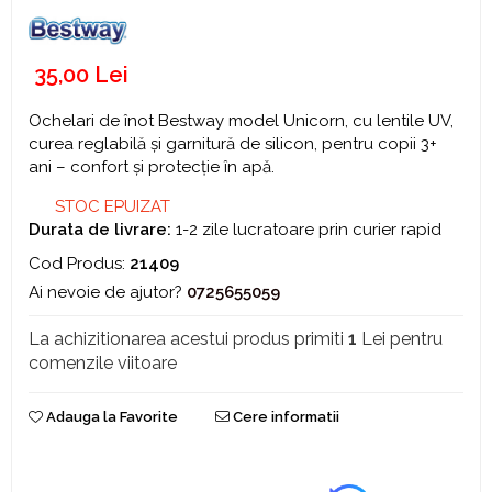
Igiena si Ingrijire Postnatala
Jucarii de baie
Ingrijire cosmetica mamici
Seturi de frumusete
Perioada Alaptarii
35,00 Lei
Perioada Sarcinii
Caluti balansoar
Pompe de san
Ochelari de înot Bestway model Unicorn, cu lentile UV,
Interactive, educative si muzicale
curea reglabilă și garnitură de silicon, pentru copii 3+
Sisteme De Purtare
Figurine
ani – confort și protecție în apă.
Ateliere si unelte
STOC EPUIZAT
Durata de livrare:
1-2 zile lucratoare prin curier rapid
Blocuri de constructie
Cod Produs:
21409
Covorase de dans
Ai nevoie de ajutor?
0725655059
Creative
De plus
La achizitionarea acestui produs primiti
1
Lei pentru
comenzile viitoare
Electrocasnice si bucatarii
Fotolii gonflabile
Adauga la Favorite
Cere informatii
Jocuri de indemanare
Jocuri sportive