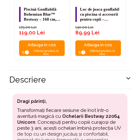
Piscină Gonflabilă
Loc de joaca gonflabil
Pi
Bohemian Blue™
cu piscina si accesorii
W
Bestway – 168 cm,
pentru copii –
Be
401L, Design Boho
140x130x104 cm,
175,00 Lei
130,00 Lei
85,0
Bestway
119,00 Lei
89,99 Lei
69,
Adauga in cos
Adauga in cos
Ultimul produs in
Ultimul produs in
stoc
stoc
Descriere
Dragi părinți,
Transformați fiecare sesiune de înot într-o
aventură magică cu
Ochelarii Bestway 22064
Unicorn
. Concepuți pentru copiii curajoși de
peste 3 ani, acești ochelari îmbină protecția UV
de top cu un design jucăuș și confortabil,
inspirat de lumea fermecată a unicornilor.