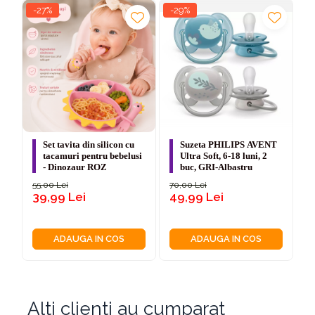
-27%
-29%
imprimate pentru un look adorabil
Protecție UV Eficientă
Lentilele din policarbonat sunt tratate cu un
strat de protecție UV, blocând razele nocive
ale soarelui și asigurând o vedere clară sub
apă și la suprafață.
Set tavita din silicon cu
Suzeta PHILIPS AVENT
tacamuri pentru bebelusi
Ultra Soft, 6-18 luni, 2
- Dinozaur ROZ
buc, GRI-Albastru
Siguranță și Durabilitate
55,00 Lei
70,00 Lei
4
39,99 Lei
49,99 Lei
Fără latex – material hipoalergenic, ideal
pentru pielea sensibilă a copiilor
Construcție robustă, rezistentă la utilizare
ADAUGA IN COS
ADAUGA IN COS
intensă în piscină și mare
Certificare CE care garantează standardele
europene de siguranță
Alti clienti au cumparat