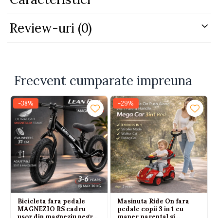
Review-uri
(0)
Frecvent cumparate impreuna
-38%
-29%
Bicicleta fara pedale
Masinuta Ride On fara
MAGNEZIO RS cadru
pedale copii 3 in 1 cu
usor din magneziu negru
maner parental si