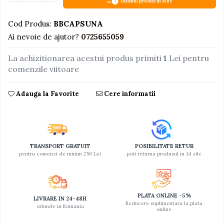
Ultimul produs in stoc
Jucarii educative din lemn
Cod Produs:
BBCAPSUNA
Motociclete
Ai nevoie de ajutor?
0725655059
Muzica si instrumente
La achizitionarea acestui produs primiti
1
Lei pentru
Pistoale
comenzile viitoare
Plastilina
Proiectoare
Adauga la Favorite
Cere informatii
Saltelute si centre de activitati
Set Avioane si submarine
Seturi de doctor
TRANSPORT GRATUIT
POSIBILITATE RETUR
Seturi de rufe
pentru comenzi de minim 250 Lei
poti returna produsul in 14 zile
Trenulete
Trenuri cu sine
PLATA ONLINE -5%
LIVRARE IN 24-48H
Vehicule de constructii
Reducere suplimentara la plata
oriunde in Romania
online