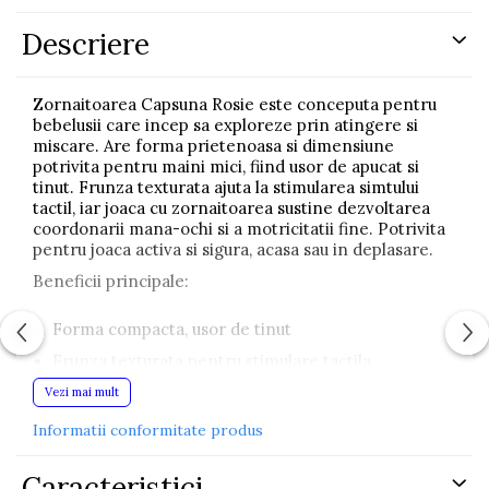
Descriere
Zornaitoarea Capsuna Rosie este conceputa pentru
bebelusii care incep sa exploreze prin atingere si
miscare. Are forma prietenoasa si dimensiune
potrivita pentru maini mici, fiind usor de apucat si
tinut. Frunza texturata ajuta la stimularea simtului
tactil, iar joaca cu zornaitoarea sustine dezvoltarea
coordonarii mana-ochi si a motricitatii fine. Potrivita
pentru joaca activa si sigura, acasa sau in deplasare.
Beneficii principale:
Forma compacta, usor de tinut
Frunza texturata pentru stimulare tactila
Incurajeaza prinderea si miscarea
Vezi mai mult
Sustine coordonarea mana-ochi
Informatii conformitate produs
Potrivita pentru joaca sigura
Caracteristici
Recomandata de la 3 luni