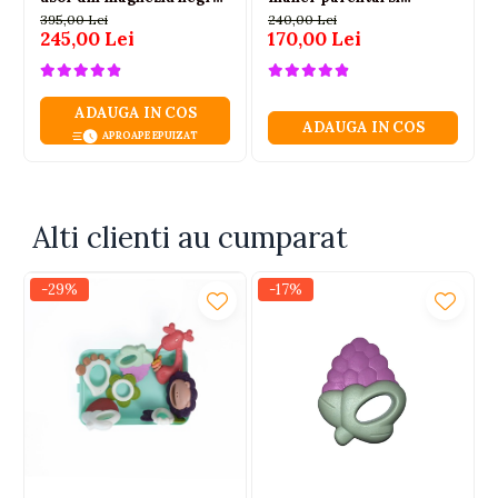
3-6 ani
depozitare rosie, 2 ani+
395,00 Lei
240,00 Lei
245,00 Lei
170,00 Lei
ADAUGA IN COS
ADAUGA IN COS
APROAPE EPUIZAT
Alti clienti au cumparat
-29%
-17%