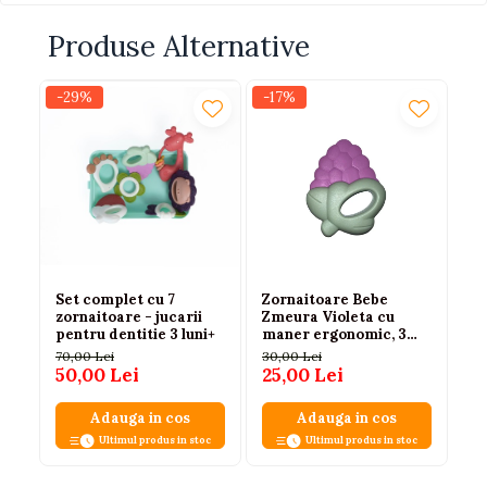
Produse Alternative
-29%
-17%
-1
Set complet cu 7
Zornaitoare Bebe
Zo
zornaitoare - jucarii
Zmeura Violeta cu
Fl
pentru dentitie 3 luni+
maner ergonomic, 3
te
luni+
ce
70,00 Lei
30,00 Lei
30
50,00 Lei
25,00 Lei
25
Adauga in cos
Adauga in cos
Ultimul produs in stoc
Ultimul produs in stoc