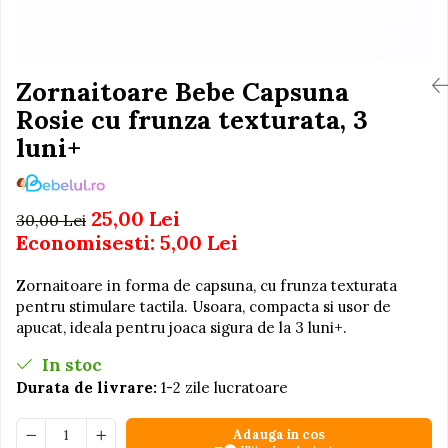
Igiena si Ingrijire Postnatala
Jucarii de baie
Ingrijire cosmetica mamici
Seturi de frumusete
Perioada Alaptarii
Perioada Sarcinii
Zornaitoare Bebe Capsuna
Caluti balansoar
Pompe de san
Rosie cu frunza texturata, 3
Interactive, educative si
Sisteme De Purtare
muzicale
luni+
Figurine
Ateliere si unelte
25,00 Lei
30,00 Lei
Blocuri de constructie
Economisesti:
5,00
Lei
Covorase de dans
Zornaitoare in forma de capsuna, cu frunza texturata
Creative
pentru stimulare tactila. Usoara, compacta si usor de
De plus
apucat, ideala pentru joaca sigura de la 3 luni+.
Electrocasnice si bucatarii
In stoc
Fotolii gonflabile
Durata de livrare:
1-2 zile lucratoare
Jocuri de indemanare
Adauga in cos
Jocuri sportive