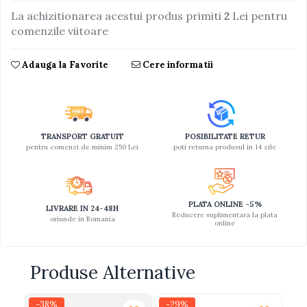
La achizitionarea acestui produs primiti
2
Lei pentru
Jucarii educative din lemn
comenzile viitoare
Motociclete
Muzica si instrumente
Adauga la Favorite
Cere informatii
Pistoale
Plastilina
Proiectoare
TRANSPORT GRATUIT
POSIBILITATE RETUR
Saltelute si centre de activitati
pentru comenzi de minim 250 Lei
poti returna produsul in 14 zile
Set Avioane si submarine
Seturi de doctor
PLATA ONLINE -5%
LIVRARE IN 24-48H
Seturi de rufe
Reducere suplimentara la plata
oriunde in Romania
online
Trenulete
Trenuri cu sine
Produse Alternative
Vehicule de constructii
-38%
-29%
-3