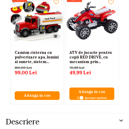
Camion cisterna cu
ATV de jucarie pentru
Pa
pulverizare apa, lumini
copii RED DRIVE, cu
pi
si sunete, sistem
mecanism prin
ve
friction, alb-rosu, 36
frictiune, roti mari
st
160,00 Lei
70,88 Lei
36
cm, 3 ani+
aderente, fara baterii,
an
99,00 Lei
49,99 Lei
22
Rosu, 3+ ani
Adauga in cos
Adauga in cos
Aproape epuizat
Descriere