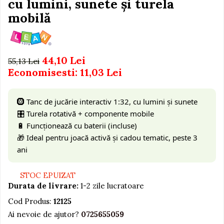
cu lumini, sunete și turela
Igiena si Ingrijire Postnatala
Jucarii de baie
Ingrijire cosmetica mamici
mobilă
Seturi de frumusete
Perioada Alaptarii
Perioada Sarcinii
Caluti balansoar
Pompe de san
Interactive, educative si
44,10 Lei
55,13 Lei
Sisteme De Purtare
muzicale
Economisesti:
11,03
Lei
Figurine
Ateliere si unelte
🛞 Tanc de jucărie interactiv 1:32, cu lumini și sunete
🎛️ Turela rotativă + componente mobile
Blocuri de constructie
🔋 Funcționează cu baterii (incluse)
Covorase de dans
🎁 Ideal pentru joacă activă și cadou tematic, peste 3
Creative
ani
De plus
STOC EPUIZAT
Electrocasnice si bucatarii
Durata de livrare:
1-2 zile lucratoare
Fotolii gonflabile
Cod Produs:
12125
Jocuri de indemanare
Ai nevoie de ajutor?
0725655059
Jocuri sportive