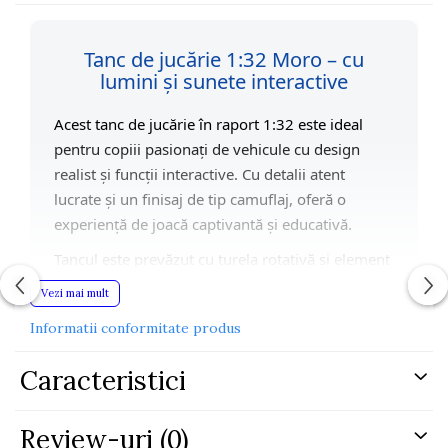
Tanc de jucărie 1:32 Moro – cu
lumini și sunete interactive
Acest tanc de jucărie în raport 1:32 este ideal
pentru copiii pasionați de vehicule cu design
realist și funcții interactive. Cu detalii atent
lucrate și un finisaj de tip camuflaj, oferă o
experiență de joacă captivantă și educativă.
Tancul este prevăzut cu turela rotativă și element
frontal mobil, oferind mișcare flexibilă în timpul
Vezi mai mult
jocului. La apăsarea butoanelor de pe partea
Informatii conformitate produs
superioară, se activează efecte luminoase și
sonore realiste: zgomot de motor, semnal și efect
Caracteristici
de declanșare. Lumina roșie integrată adaugă un
plus de spectaculozitate în timpul utilizării.
Review-uri
(0)