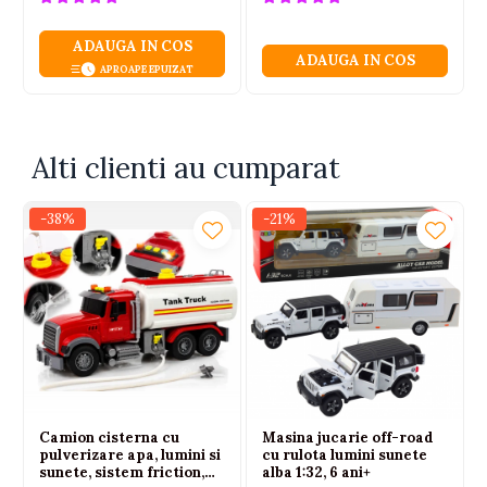
Produsul este certificat CE, conform EN71,
potrivit pentru copii cu vârsta de peste 3 ani.
ADAUGA IN COS
ADAUGA IN COS
APROAPE EPUIZAT
⚠️ Acest produs este o jucărie pentru copii, fără
funcționalitate reală. Nu este o armă și nu
prezintă niciun risc în utilizare.
Alti clienti au cumparat
-38%
-21%
Camion cisterna cu
Masina jucarie off-road
pulverizare apa, lumini si
cu rulota lumini sunete
sunete, sistem friction,
alba 1:32, 6 ani+