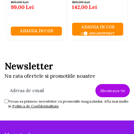
alb-rosu, 36 cm, 3 ani+
160,00 Lei
180,00 Lei
99,00 Lei
142,00 Lei
ADAUGA IN COS
ADAUGA IN COS
APROAPE EPUIZAT
Newsletter
Nu rata ofertele si promotiile noastre
Vreau sa primesc newsletter cu promotiile magazinului. Afla mai multe
in
Politica de Confidentialitate