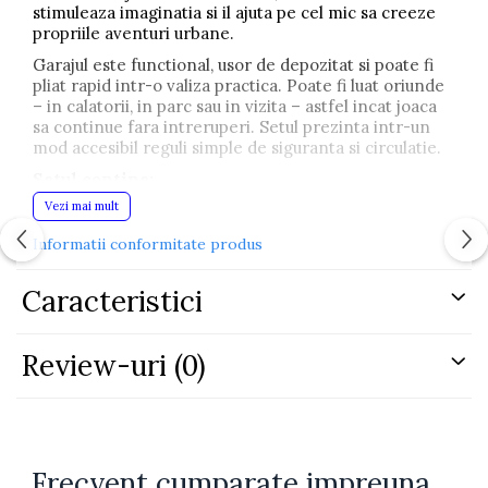
stimuleaza imaginatia si il ajuta pe cel mic sa creeze
propriile aventuri urbane.
Garajul este functional, usor de depozitat si poate fi
pliat rapid intr-o valiza practica. Poate fi luat oriunde
– in calatorii, in parc sau in vizita – astfel incat joaca
sa continue fara intreruperi. Setul prezinta intr-un
mod accesibil reguli simple de siguranta si circulatie.
Setul contine:
Vezi mai mult
Garaj portabil in forma de valiza
Informatii conformitate produs
Doua masinute de jucarie
Elemente care imita un mic atelier auto
Caracteristici
Semne rutiere
Accesorii tematice pentru scenarii de joaca
Review-uri
(0)
diverse
Dimensiuni garaj:
56 cm x 23 cm x 18 cm
Dimensiuni cutie:
43 cm x 30 cm x 14 cm
Produsul este certificat CE si respecta standardul
Frecvent cumparate impreuna
EN71. Recomandat copiilor cu varsta de peste 3 ani.