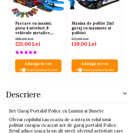
Parcare cu masini,
Masina de politie 2in1
Se
pista 4 niveluri, 8
garaj cu masinute si
tr
vehicule metalice,
politist
Be
stickere, lift manual, 3
su
365,00 Lei
172,00 Lei
10
ani+
225,00 Lei
139,00 Lei
67
Adauga in cos
Adauga in cos
Doar 3 produse in stoc
Doar 2 produse in stoc
Descriere
Set Garaj Portabil Police cu Lumini si Sunete
Oferai copilului tau ocazia de a intra in rolul unui
politist curajos cu acest set de garaj portabil Police.
Setul aduce joaca la un alt nivel, oferind activitati care