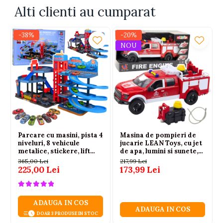
Alti clienti au cumparat
-38%
-20%
NOU
Parcare cu masini, pista 4
Masina de pompieri de
niveluri, 8 vehicule
jucarie LEAN Toys, cu jet
metalice, stickere, lift
de apa, lumini si sunete,
manual, 3 ani+
scara 1:12, alb si rosu, 3
365,00 Lei
217,99 Lei
ani+
225,00 Lei
173,99 Lei
ADAUGA IN COS
ADAUGA IN COS
DOAR 3 PRODUSE IN STOC