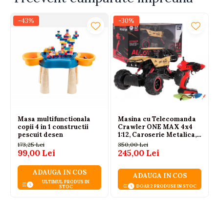
-43%
-30%
Masa multifunctionala
Masina cu Telecomanda
copii 4 in 1 constructii
Crawler ONE MAX 4x4
pescuit desen
1:12, Caroserie Metalica,
Suspensie cu Arcuri, Roti
173,25 Lei
350,00 Lei
din Cauciuc, 2.4GHz,
99,00 Lei
245,00 Lei
Auriu, 6 Ani+
ADAUGA IN COS
ADAUGA IN COS
ULTIMUL PRODUS IN
DOAR 2 PRODUSE IN STOC
STOC