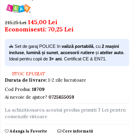
Igiena si Ingrijire Postnatala
Jucarii de baie
Ingrijire cosmetica mamici
Seturi de frumusete
Perioada Alaptarii
145,00 Lei
215,25 Lei
Perioada Sarcinii
Caluti balansoar
Economisesti:
70,25
Lei
Pompe de san
Interactive, educative si
Sisteme De Purtare
muzicale
🚓 Set de garaj POLICE în
valiză portabilă
, cu
2 mașini
Figurine
incluse
,
lumină și sunet
,
accesorii rutiere
și
atelier auto
.
Ideal pentru copii de
3+ ani
. Certificat CE & EN71.
Ateliere si unelte
Blocuri de constructie
STOC EPUIZAT
Covorase de dans
Durata de livrare:
1-2 zile lucratoare
Creative
Cod Produs:
18709
De plus
Ai nevoie de ajutor?
0725655059
Electrocasnice si bucatarii
La achizitionarea acestui produs primiti
7
Lei pentru
Fotolii gonflabile
comenzile viitoare
Jocuri de indemanare
Adauga la Favorite
Cere informatii
Jocuri sportive