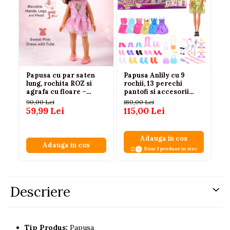
Papusa cu par saten
Papusa Anlily cu 9
Pa
lung, rochita ROZ si
rochii, 13 perechi
co
agrafa cu floare –
pantofi si accesorii
pa
recomandata 3 ani+
fashion pentru fetite
al
90,00 Lei
180,00 Lei
78,
59,99 Lei
115,00 Lei
6
Adauga in cos
Adauga in cos
Doar 3 produse in stoc
Descriere
Tip Produs:
Papusa