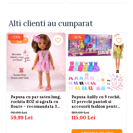
Alti clienti au cumparat
-33%
-36%
Papusa cu par saten lung,
Papusa Anlily cu 9 rochii,
rochita ROZ si agrafa cu
13 perechi pantofi si
floare – recomandata 3
accesorii fashion pentru
ani+
fetite
90,00 Lei
180,00 Lei
59,99 Lei
115,00 Lei