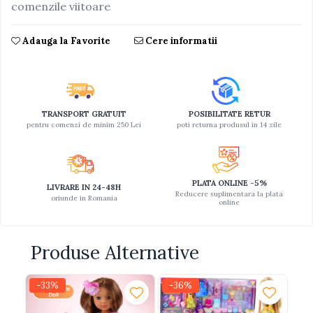
comenzile viitoare
Jucarii educative din lemn
Adauga la Favorite
Cere informatii
Motociclete
Muzica si instrumente
Pistoale
Plastilina
TRANSPORT GRATUIT
POSIBILITATE RETUR
pentru comenzi de minim 250 Lei
poti returna produsul in 14 zile
Proiectoare
Saltelute si centre de activitati
Set Avioane si submarine
PLATA ONLINE -5%
LIVRARE IN 24-48H
Seturi de doctor
Reducere suplimentara la plata
oriunde in Romania
online
Seturi de rufe
Trenulete
Produse Alternative
Trenuri cu sine
Vehicule de constructii
-33%
-36%
-