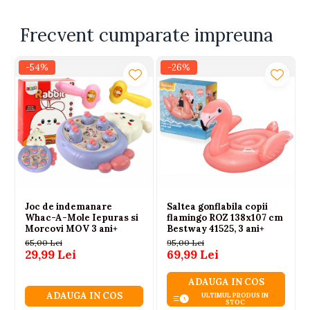
Frecvent cumparate impreuna
-54%
-26%
Joc de indemanare
Saltea gonflabila copii
Whac-A-Mole Iepuras si
flamingo ROZ 138x107 cm
Morcovi MOV 3 ani+
Bestway 41525, 3 ani+
65,00 Lei
95,00 Lei
29,99 Lei
69,99 Lei
ADAUGA IN COS
ADAUGA IN COS
ULTIMUL PRODUS IN
STOC