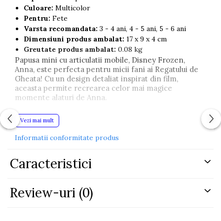
Culoare:
Multicolor
Pentru:
Fete
Varsta recomandata:
3 - 4 ani, 4 - 5 ani, 5 - 6 ani
Dimensiuni produs ambalat:
17 x 9 x 4 cm
Greutate produs ambalat:
0.08 kg
Papusa mini cu articulatii mobile, Disney Frozen,
Anna, este perfecta pentru micii fani ai Regatului de
Gheata! Cu un design detaliat inspirat din film,
aceasta permite recrearea celor mai magice
momente alaturi de Anna.
Dimensiunea compacta o face ideala pentru joaca
oriunde, iar articulatiile mobile ofera posibilitati
Vezi mai mult
variate de pozitionare. Un cadou minunat pentru
Informatii conformitate produs
orice copil care indrageste lumea Frozen!
Pachetul contine:
Caracteristici
- 1x papusa Anna.
Review-uri
(0)