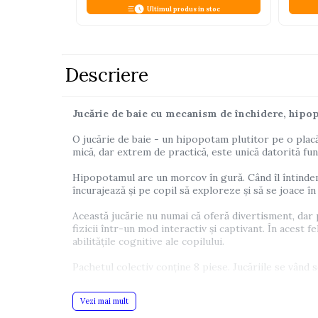
Ultimul produs in stoc
Pistoale
Plastilina
Proiectoare
Descriere
Saltelute si centre de activitati
Set Avioane si submarine
Jucărie de baie cu mecanism de închidere, hipo
Seturi de doctor
O jucărie de baie - un hipopotam plutitor pe o placă
Seturi de rufe
mică, dar extrem de practică, este unică datorită func
Trenulete
Hipopotamul are un morcov în gură. Când îl întindem,
încurajează și pe copil să exploreze și să se joace în
Trenuri cu sine
Vehicule de constructii
Această jucărie nu numai că oferă divertisment, dar 
fizicii într-un mod interactiv și captivant. În acest 
abilitățile cognitive ale copilului.
Jucarii exterior
Pachetul colectiv conține 8 piese. Jucăriile se vând 
Ride-on
Biciclete
Hipopotamii sunt de culoare gri și albastru. Vă rugăm 
Vezi mai mult
Triciclete