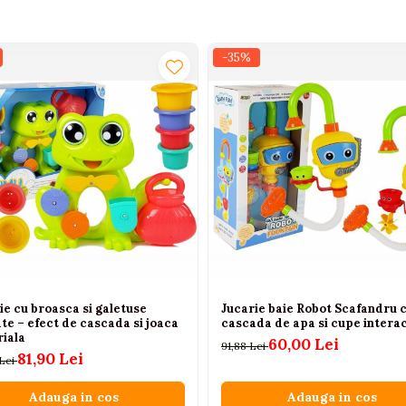
-35%
ie cu broasca si galetuse
Jucarie baie Robot Scafandru 
te – efect de cascada si joaca
cascada de apa si cupe intera
riala
60,00 Lei
91,88 Lei
81,90 Lei
 Lei
Adauga in cos
Adauga in cos