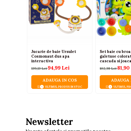
Tenisi
Botosi
Sandale
Cizme
Bebe la masa
Scaune de masa
Jucarie de baie Ursulet
Set baie cu broa
Cosmonaut dus apa
galetuse colorat
Accesorii pentru hranire
interactiva
cascada si joac
94,99 Lei
81,90
139,13 Lei
102,38 Lei
Seturi de hranire
Cani, pahare si accesorii
ADAUGA IN COS
ADAUGA 
ULTIMUL PRODUS IN STOC
ULTIMUL PR
Biberoane
Suzete si accesorii
Incalzitoare pentru biberoane si
alimente
Newsletter
Bavete