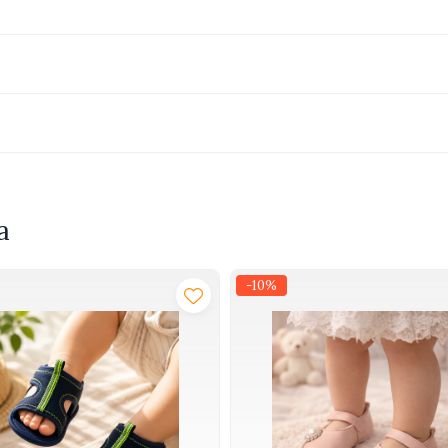
inat copiilor de la 12 luni.
a
-10%