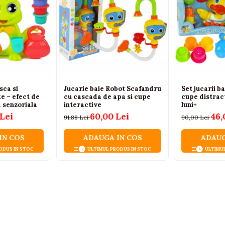
sca si
Jucarie baie Robot Scafandru
Set jucarii b
e – efect de
cu cascada de apa si cupe
cupe distract
a senzoriala
interactive
luni+
 Lei
60,00 Lei
46,
91,88 Lei
90,00 Lei
IN COS
ADAUGA IN COS
ADAUG
ODUS IN STOC
ULTIMUL PRODUS IN STOC
ULTIMU