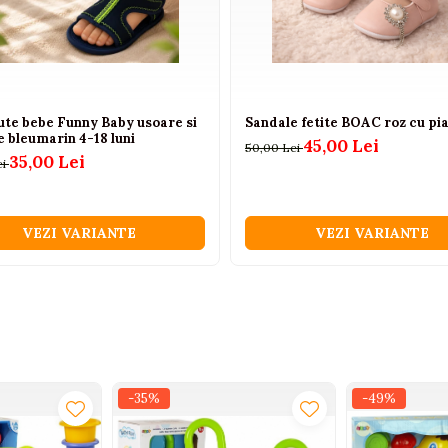
ute bebe Funny Baby usoare si
Sandale fetite BOAC roz cu pi
le bleumarin 4-18 luni
45,00 Lei
50,00 Lei
35,00 Lei
ei
VEZI VARIANTE
VEZI VARIANTE
-35%
-49%