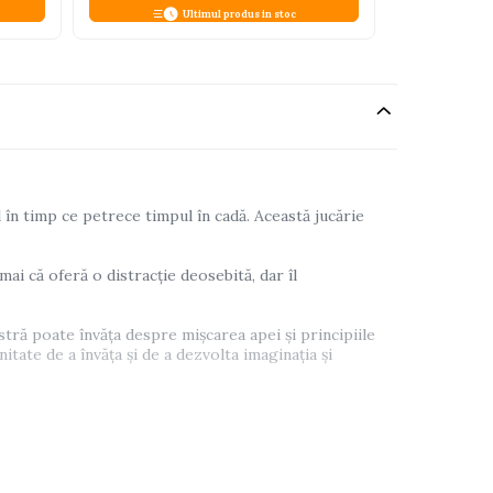
Ultimul produs in stoc
 în timp ce petrece timpul în cadă. Această jucărie
i că oferă o distracție deosebită, dar îl
tră poate învăța despre mișcarea apei și principiile
itate de a învăța și de a dezvolta imaginația și
atoriu.