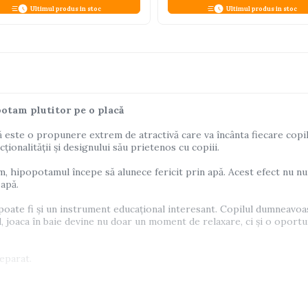
Ultimul produs in stoc
Ultimul produs in stoc
potam plutitor pe o placă
 este o propunere extrem de atractivă care va încânta fiecare copil
ționalității și designului său prietenos cu copiii.
 hipopotamul începe să alunece fericit prin apă. Acest efect nu numa
 apă.
poate fi și un instrument educațional interesant. Copilul dumneavoas
fel, joaca în baie devine nu doar un moment de relaxare, ci și o oportun
separat.
să selectați culoarea la achiziție. În caz contrar, va fi selectată ale