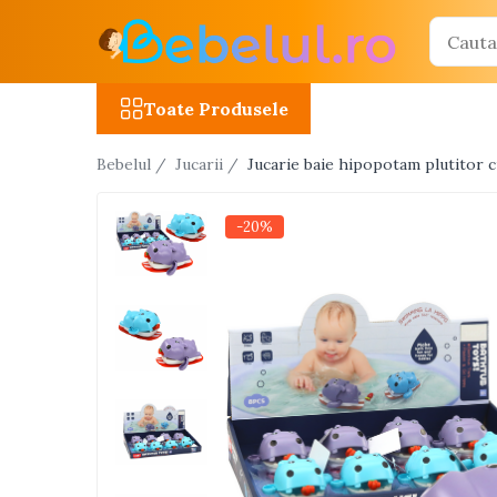
Toate Produsele
Toate Produsele
Jucarii cu telecomanda (RC)
Bebelul /
Jucarii /
Jucarie baie hipopotam plutitor cu
Masinute R/C
Tancuri R/C
-20%
Atv-uri R/C
Avioane si elicoptere R/C
Camioane R/C
Motociclete R/C
Roboti R/C
Utilaje constructii R/C
Jucarii