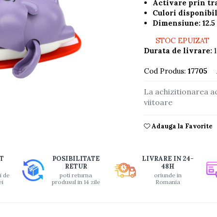
Activare prin t
Culori disponibil
Dimensiune: 12.5 
STOC EPUIZAT
Durata de livrare:
1
Cod Produs:
17705
La achizitionarea a
viitoare
buie
Adauga la Favorite
ook
T
POSIBILITATE
LIVRARE IN 24-
RETUR
48H
i de
poti returna
oriunde in
ei
produsul in 14 zile
Romania