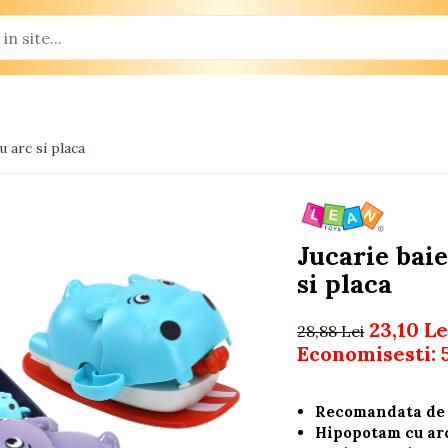
 arc si placa
Jucarie bai
si placa
23,10 Le
28,88 Lei
Economisesti:
Recomandata de l
Hipopotam cu arc