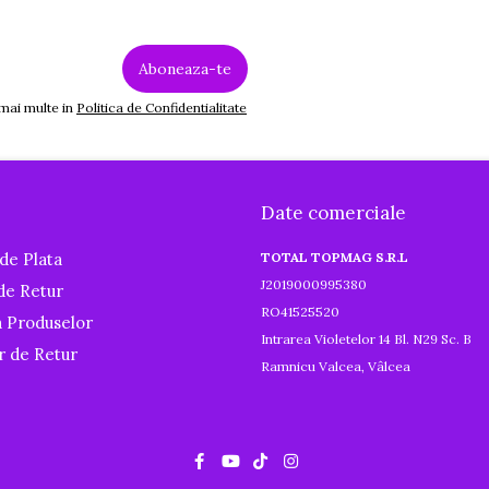
 mai multe in
Politica de Confidentialitate
Date comerciale
de Plata
TOTAL TOPMAG S.R.L
J2019000995380
 de Retur
RO41525520
a Produselor
Intrarea Violetelor 14 Bl. N29 Sc. B
r de Retur
Ramnicu Valcea, Vâlcea