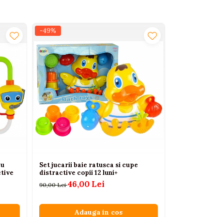
-49%
-51%
cu
Set jucarii baie ratusca si cupe
Rata galbena
ctive
distractive copii 12 luni+
18 cm, jucari
46,00 Lei
35,
90,00 Lei
70,88 Lei
Adauga in cos
A