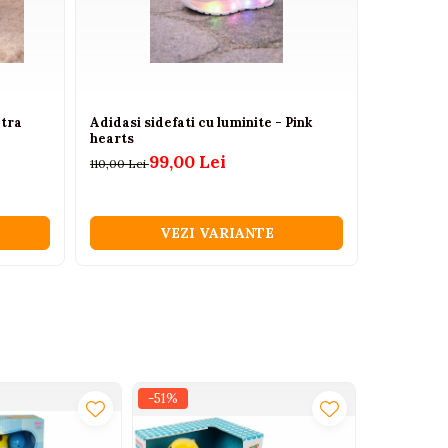
atra
Adidasi sidefati cu luminite - Pink
Botosei b
hearts
moale ant
99,00 Lei
110,00 Lei
50,00 Lei
VEZI VARIANTE
-51%
-31%