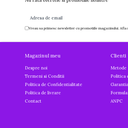
Nu rata ofertele si promotiile noastre
Igiena si ingrijire
Baia bebelusului
Termometre pentru baie
Prosoape
Vreau sa primesc newsletter cu promotiile magazinului. Afla
Cadite
Halate de baie
Cutii pentru suzete si depozitare
Magazinul meu
Clienti
Aspiratoare nazale si filtre
Despre noi
Metode 
Perii pentru biberoane si tetine
Termeni si Conditii
Politica
Periute de dinti
Politica de Confidentialitate
Garanti
Olite si reductoare WC
Politica de livrare
Formula
Scutece si accesorii
Contact
ANPC
Pentru Mamici
Igiena si Ingrijire Postnatala
Ingrijire cosmetica mamici
Perioada Alaptarii