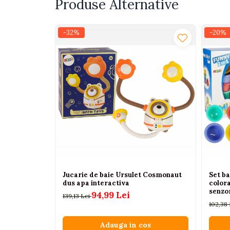
Produse Alternative
Interactive, educative si
muzicale
-32%
-20%
Figurine
Ateliere si unelte
Blocuri de constructie
Covorase de dans
Creative
De plus
Electrocasnice si bucatarii
Fotolii gonflabile
Jocuri de indemanare
Jucarie de baie Ursulet Cosmonaut
Set ba
Jocuri sportive
dus apa interactiva
colora
senzo
94,99 Lei
Jucarii educative din lemn
139,13 Lei
102,38
Motociclete
Adauga in cos
Muzica si instrumente