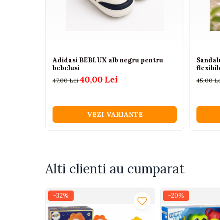
Camioane electrice
Imbracaminte
Seturi copii si bebelusi
Adidasi BEBLUX alb negru pentru
Sandal
Salopete bebe
bebelusi
flexibi
Costumase
40,00 Lei
47,00 Lei
45,00 L
Rochite
Accesorii copii
VEZI VARIANTE
Body-uri bebe
Treninguri copii
Baia bebelusului
Alti clienti au cumparat
Incaltaminte
Adidasi
-32%
-20%
Pantofiori