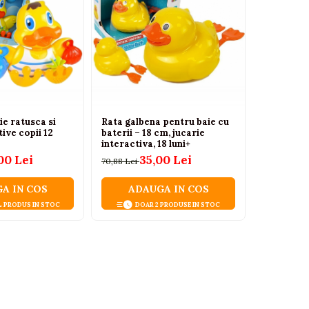
aie ratusca si
Rata galbena pentru baie cu
Jucarie de
ive copii 12
baterii – 18 cm, jucarie
functii po
interactiva, 18 luni+
6
94,50 Lei
00 Lei
35,00 Lei
70,88 Lei
A IN COS
ADAUGA IN COS
ADA
L PRODUS IN STOC
DOAR 2 PRODUSE IN STOC
ULT