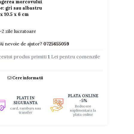
ragerea morcovului
e: gri sau albastru
x 10.5 x 6 cm
-2 zile lucratoare
Ai nevoie de ajutor?
0725655059
cestui produs primiti
1
Lei pentru comenzile
Cere informatii
PLATA ONLINE
PLATI IN
-5%
SIGURANTA
Reducere
card, ramburs sau
suplimentara la
transfer
plata online