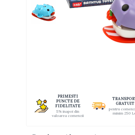
Jucarii bebelusi
Interactive, educative si muzicale
Saltelute si centre de activitati
Jucarii de baie
De plus
Zornaitoare
Pentru dentitie
Masinute
Papusi
Supermarket
Distri
pe
Puzzle
Faceb
Seturi camion
PRIMESTI
TRANSPOR
PUNCTE DE
Table desen copii
GRATUIT
FIDELITATE
pentru comenz
5% inapoi din
Jucarii de baie
minim 250 L
valoarea comenzii
Seturi de frumusete
Caluti balansoar