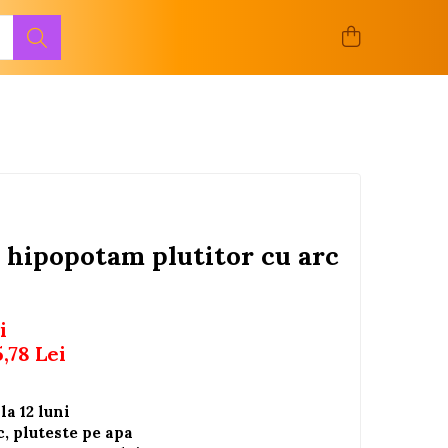
e hipopotam plutitor cu arc
i
5,78
Lei
a 12 luni
, pluteste pe apa