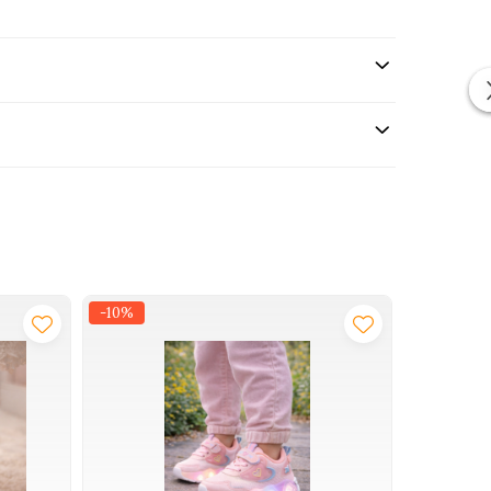
-10%
-20%
NOU