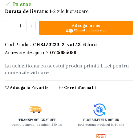
In stoc
Jucarii educative din lemn
Durata de livrare:
1-2 zile lucratoare
Motociclete
Adauga in cos
Muzica si instrumente
Ultimul produs in stoc
Pistoale
Cod Produs:
CHBJZ3233-2-va17.3-6 luni
Plastilina
Ai nevoie de ajutor?
0725655059
Proiectoare
La achizitionarea acestui produs primiti
1
Lei pentru
Saltelute si centre de activitati
comenzile viitoare
Set Avioane si submarine
Seturi de doctor
Adauga la Favorite
Cere informatii
Seturi de rufe
Trenulete
Trenuri cu sine
TRANSPORT GRATUIT
POSIBILITATE RETUR
Vehicule de constructii
pentru comenzi de minim 250 Lei
poti returna produsul in 14 zile