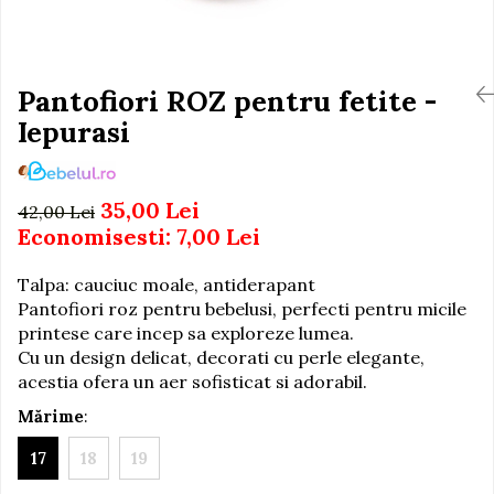
Igiena si Ingrijire Postnatala
Jucarii de baie
Ingrijire cosmetica mamici
Seturi de frumusete
Perioada Alaptarii
Perioada Sarcinii
Pantofiori ROZ pentru fetite -
Caluti balansoar
Pompe de san
Iepurasi
Interactive, educative si
Sisteme De Purtare
muzicale
Figurine
35,00 Lei
42,00 Lei
Ateliere si unelte
Economisesti:
7,00
Lei
Blocuri de constructie
Talpa: cauciuc moale, antiderapant
Covorase de dans
Pantofiori roz pentru bebelusi, perfecti pentru micile
Creative
printese care incep sa exploreze lumea.
De plus
Cu un design delicat, decorati cu perle elegante,
acestia ofera un aer sofisticat si adorabil.
Electrocasnice si bucatarii
Mărime
:
Fotolii gonflabile
17
18
19
Jocuri de indemanare
Jocuri sportive