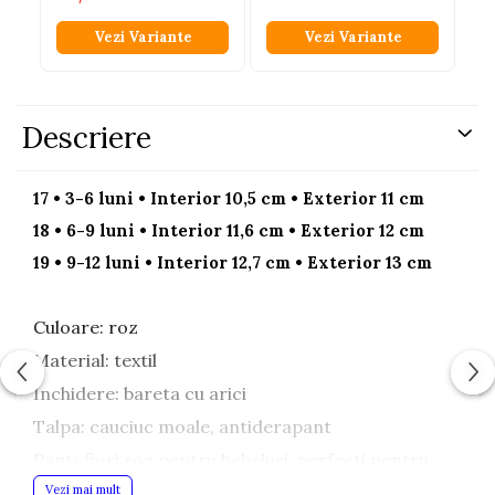
Vezi Variante
Vezi Variante
Descriere
17 • 3-6 luni • Interior 10,5 cm • Exterior 11 cm
18 • 6-9 luni • Interior 11,6 cm • Exterior 12 cm
19 • 9-12 luni • Interior 12,7 cm • Exterior 13 cm
Culoare: roz
Material: textil
Inchidere: bareta cu arici
Talpa: cauciuc moale, antiderapant
Pantofiori roz pentru bebelusi, perfecti pentru
micile printese care incep sa exploreze lumea.
Vezi mai mult