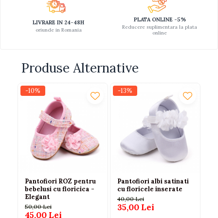
PLATA ONLINE -5%
LIVRARE IN 24-48H
Reducere suplimentara la plata
oriunde in Romania
online
Produse Alternative
-10%
-13%
-1
Pantofiori ROZ pentru
Pantofiori albi satinati
Pa
bebelusi cu floricica -
cu floricele inserate
pi
Elegant
- 
40,00 Lei
35,00 Lei
50,00 Lei
56
45,00 Lei
4