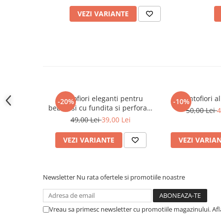
Piscine
VEZI VARIANTE
Piscine gonflabile
Ochelari scufundari
Saltele
Colace inot
Locuri de joaca
Jocuri sportive
Seturi joaca gradinarit
Pantofiori eleganti pentru
Pantofiori al
-20%
-10%
bebelusi cu fundita si perforatii
50,00 Lei
4
florale
49,00 Lei
39,00 Lei
Masinute si vehicule electrice
pentru copii
VEZI VARIANTE
VEZI VARIA
Masinute electrice
Motociclete electrice
ATV & BUGGY electrice
Newsletter
Nu rata ofertele si promotiile noastre
Tractoare electrice
Triciclete electrice
Vreau sa primesc newsletter cu promotiile magazinului. Af