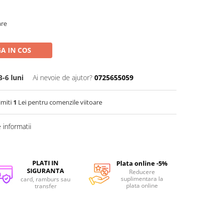
are
A IN COS
-6 luni
Ai nevoie de ajutor?
0725655059
imiti
1
Lei pentru comenzile viitoare
informatii
PLATI IN
Plata online -5%
SIGURANTA
Reducere
suplimentara la
card, ramburs sau
plata online
transfer