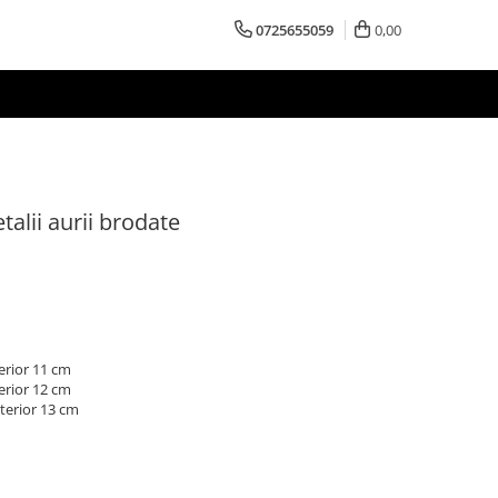
0725655059
0,00
talii aurii brodate
terior 11 cm
terior 12 cm
xterior 13 cm