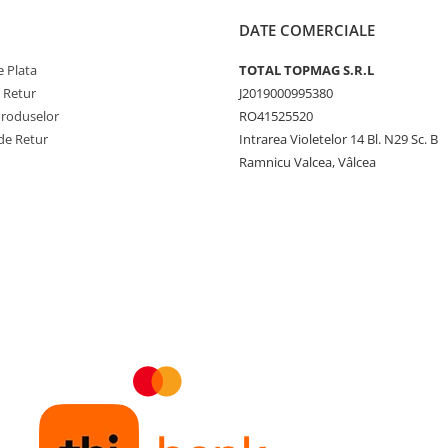
DATE COMERCIALE
 Plata
TOTAL TOPMAG S.R.L
e Retur
J2019000995380
Produselor
RO41525520
de Retur
Intrarea Violetelor 14 Bl. N29 Sc. B
Ramnicu Valcea, Vâlcea