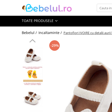
Toate Produsele
TOATE PRODUSELE
Jucarii cu telecomanda (RC)
Bebelul /
Incaltaminte /
Pantofiori IVOIRE cu detalii auri
Masinute R/C
-29%
Tancuri R/C
Atv-uri R/C
Avioane si elicoptere R/C
Camioane R/C
Motociclete R/C
Roboti R/C
Utilaje constructii R/C
Jucarii
Jucarii bebelusi