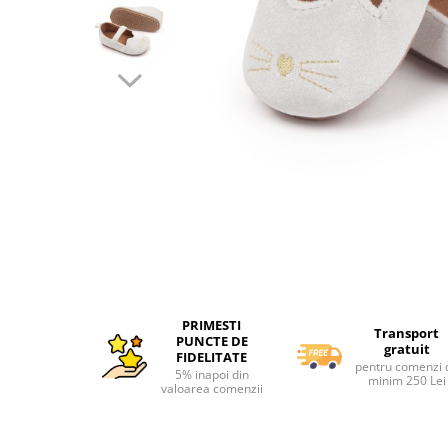
Interactive, educative si muzicale
Saltelute si centre de activitati
Jucarii de baie
De plus
Zornaitoare
Pentru dentitie
Masinute
Distribuie
Papusi
pe
Facebook
Supermarket
Puzzle
Seturi camion
PRIMESTI
Transport
Table desen copii
PUNCTE DE
gratuit
FIDELITATE
pentru comenzi 
Jucarii de baie
5% inapoi din
minim 250 Lei
valoarea comenzii
Seturi de frumusete
Caluti balansoar