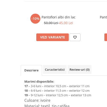
Interactive, educative si muzicale
Figurine
Pantofiori albi din lac
Pant
-10%
Ateliere si unelte
50,00 Lei
45,00 Lei
Blocuri de constructie
Covorase de dans
VEZI VARIANTE
Creative
De plus
Electrocasnice si bucatarii
Fotolii gonflabile
Caracteristici
Review-uri
(0)
Descriere
Jocuri de indemanare
Jocuri sportive
Marimi disponibile:
Jucarii educative din lemn
17
– 3-6 luni – interior 10,5 cm – exterior 11 cm
18
– 6-9 luni – interior 11,5 cm – exterior 12 cm
Motociclete
19
– 9-12 luni – interior 12,5 cm – exterior 13 cm
Culoare: ivoire
Muzica si instrumente
Material: textil, tip catifea