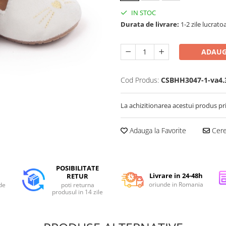
IN STOC
Durata de livrare:
1-2 zile lucrato
ADAUG
Cod Produs:
CSBHH3047-1-va4.3
La achizitionarea acestui produs pr
Adauga la Favorite
Cere 
POSIBILITATE
Livrare in 24-48h
RETUR
oriunde in Romania
de
poti returna
produsul in 14 zile