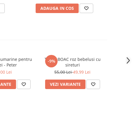
ADAUGA IN COS
AD
leumarine pentru
Tenisi BOAC roz bebelusi cu
Pantofi
-9%
-11%
ei - Peter
sireturi
strasu
,00 Lei
55,00 Lei
49,99 Lei
55,0
IANTE
VEZI VARIANTE
VEZI 