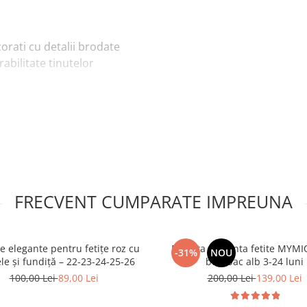
corati cu detalii brodate
abilitate tinutelor
ofera confort pe durata
a si stabilitate la fiecare
ui.
a incaltarea si asigura o
ocazie, adaugand un strop
FRECVENT CUMPARATE IMPREUNA
e elegante pentru fetițe roz cu
Rochita eleganta fetite MYM
-31%
NOU
ele și fundiță – 22-23-24-25-26
bumbac alb 3-24 luni
100,00 Lei
89,00 Lei
200,00 Lei
139,00 Lei