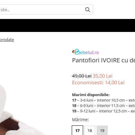
i brodate
Pantofiori IVOIRE cu de
49,00 Lei
35,00 Lei
Economisesti:
14,00
Lei
Marimi disponibile:
17
– 3-6 luni – interior 10,5 cm – ex
18
– 6-9 luni – interior 11,5 cm – ex
19
– 9-12 luni – interior 12,5 cm – e
Mărime
:
17
18
19