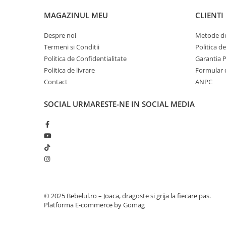
Camioane electrice
MAGAZINUL MEU
CLIENTI
Imbracaminte
Despre noi
Metode de
Seturi copii si bebelusi
Termeni si Conditii
Politica d
Salopete bebe
Politica de Confidentialitate
Garantia 
Costumase
Politica de livrare
Formular 
Contact
ANPC
Rochite
Accesorii copii
SOCIAL
URMARESTE-NE IN SOCIAL MEDIA
Body-uri bebe
Treninguri copii
Baia bebelusului
Incaltaminte
Adidasi
© 2025 Bebelul.ro – Joaca, dragoste si grija la fiecare pas.
Pantofiori
Platforma E-commerce by Gomag
Tenisi