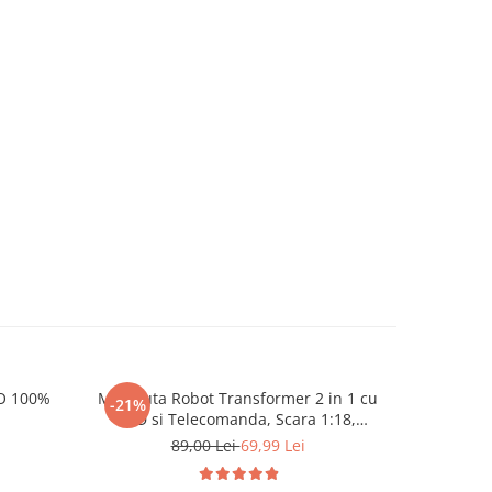
IO 100%
Masinuta Robot Transformer 2 in 1 cu
Bicicle
-21%
-38%
LED si Telecomanda, Scara 1:18,
cadru uso
Galbena, 6 ani+
89,00 Lei
69,99 Lei
3