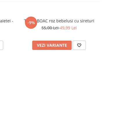
ietei -
Tenisi BOAC roz bebelusi cu sireturi
Pantofiori R
-9%
-17%
55,00 Lei
49,99 Lei
42
VEZI VARIANTE
VEZI