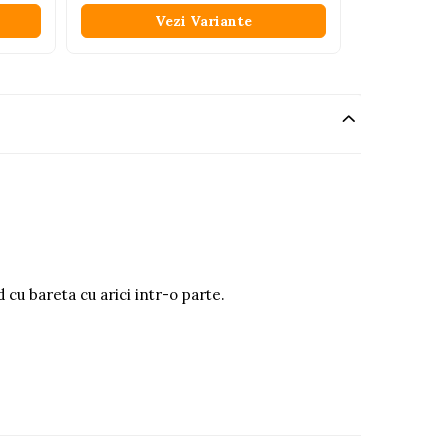
Vezi Variante
V
d cu bareta cu arici intr-o parte.