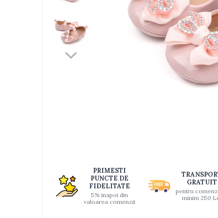
Jucarii bebelusi
Interactive, educative si muzicale
Saltelute si centre de activitati
Jucarii de baie
De plus
Zornaitoare
Pentru dentitie
Masinute
Papusi
Supermarket
Distri
pe
Puzzle
Faceb
Seturi camion
Table desen copii
PRIMESTI
TRANSPOR
PUNCTE DE
Jucarii de baie
GRATUIT
FIDELITATE
pentru comenz
5% inapoi din
Seturi de frumusete
minim 250 L
valoarea comenzii
Caluti balansoar