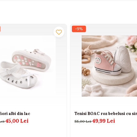
-9%
iori albi din lac
Tenisi BOAC roz bebelusi cu si
45,00 Lei
49,99 Lei
Lei
55,00 Lei