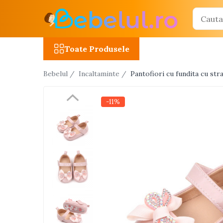
Toate Produsele
Toate Produsele
Jucarii cu telecomanda (RC)
Bebelul /
Incaltaminte /
Pantofiori cu fundita cu stra
Masinute R/C
Tancuri R/C
-11%
Atv-uri R/C
Avioane si elicoptere R/C
Camioane R/C
Motociclete R/C
Roboti R/C
Utilaje constructii R/C
Jucarii