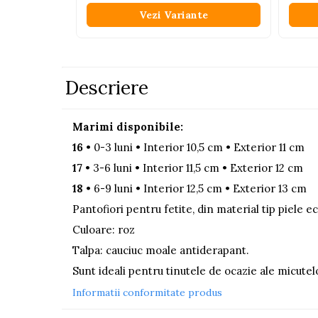
Vezi Variante
Pistoale
Plastilina
Proiectoare
Descriere
Saltelute si centre de activitati
Set Avioane si submarine
Marimi disponibile:
Seturi de doctor
16
• 0-3 luni • Interior 10,5 cm • Exterior 11 cm
Seturi de rufe
17
• 3-6 luni • Interior 11,5 cm • Exterior 12 cm
Trenulete
18
• 6-9 luni • Interior 12,5 cm • Exterior 13 cm
Trenuri cu sine
Pantofiori pentru fetite, din material tip piele ec
Vehicule de constructii
Culoare: roz
Talpa: cauciuc moale antiderapant.
Jucarii exterior
Ride-on
Sunt ideali pentru tinutele de ocazie ale micute
Biciclete
Informatii conformitate produs
Triciclete