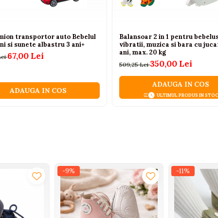
mion transportor auto Bebelul
Balansoar 2 in 1 pentru bebelus
ni si sunete albastru 3 ani+
vibratii, muzica si bara cu jucar
ani, max. 20 kg
67,00 Lei
Lei
350,00 Lei
509,25 Lei
ADAUGA IN COS
ADAUGA IN COS
ULTIMUL PRODUS IN STO
-9%
-11%