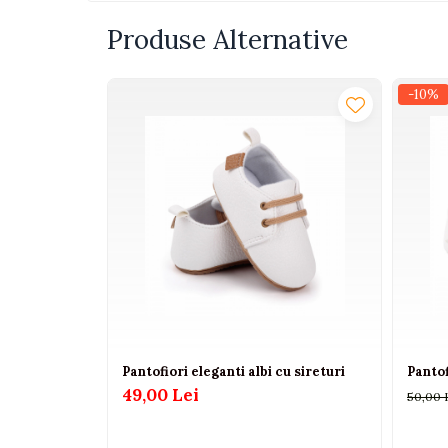
Interactive, educative si
Produse Alternative
muzicale
Figurine
-10%
Ateliere si unelte
Blocuri de constructie
Covorase de dans
Creative
De plus
Electrocasnice si bucatarii
Fotolii gonflabile
Jocuri de indemanare
Jocuri sportive
Pantofiori eleganti albi cu sireturi
Pantof
Jucarii educative din lemn
49,00 Lei
50,00 
Motociclete
Muzica si instrumente