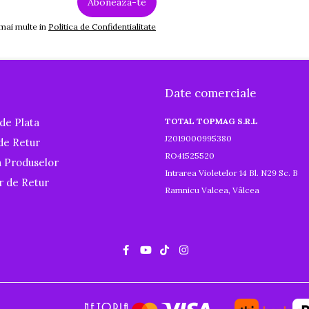
 mai multe in
Politica de Confidentialitate
Date comerciale
de Plata
TOTAL TOPMAG S.R.L
J2019000995380
 de Retur
RO41525520
a Produselor
Intrarea Violetelor 14 Bl. N29 Sc. B
r de Retur
Ramnicu Valcea, Vâlcea