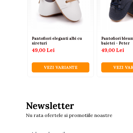
Tenisi
Botosi
Sandale
Cizme
Pantofiori eleganti albi cu
Pantofiori bleu
sireturi
baietei - Peter
Bebe la masa
49,00 Lei
49,00 Lei
Scaune de masa
Accesorii pentru hranire
VEZI VARIANTE
VEZI VA
Seturi de hranire
Cani, pahare si accesorii
Biberoane
Suzete si accesorii
Newsletter
Incalzitoare pentru biberoane si
alimente
Nu rata ofertele si promotiile noastre
Bavete