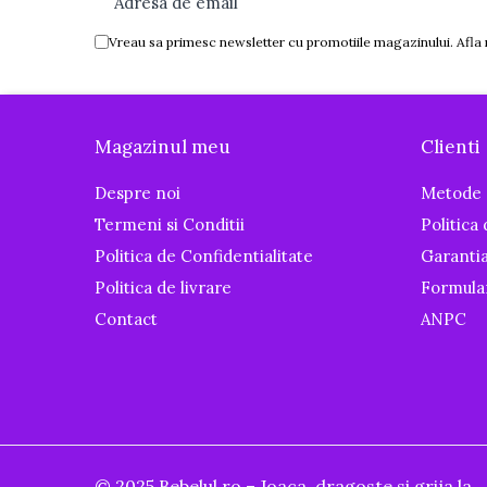
Igiena si ingrijire
Vreau sa primesc newsletter cu promotiile magazinului. Afla
Baia bebelusului
Termometre pentru baie
Prosoape
Cadite
Magazinul meu
Clienti
Halate de baie
Cutii pentru suzete si depozitare
Despre noi
Metode 
Termeni si Conditii
Politica
Aspiratoare nazale si filtre
Politica de Confidentialitate
Garanti
Perii pentru biberoane si tetine
Politica de livrare
Formula
Periute de dinti
Contact
ANPC
Olite si reductoare WC
Scutece si accesorii
Pentru Mamici
Igiena si Ingrijire Postnatala
Ingrijire cosmetica mamici
Perioada Alaptarii
© 2025 Bebelul.ro – Joaca, dragoste si grija la