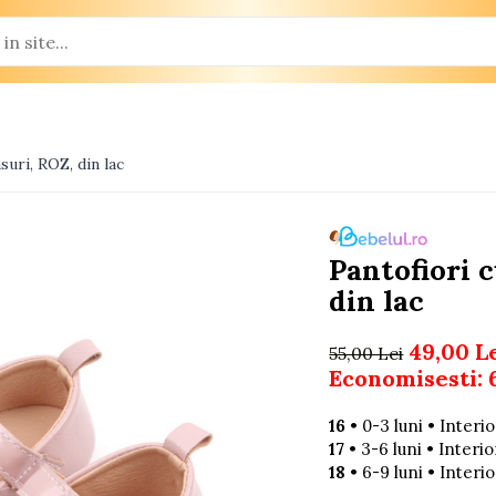
suri, ROZ, din lac
Pantofiori c
din lac
49,00 L
55,00 Lei
Economisesti:
16
• 0-3 luni • Interi
17
• 3-6 luni • Interio
18
• 6-9 luni • Interi