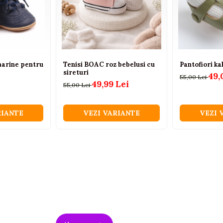
marine pentru
Tenisi BOAC roz bebelusi cu
Pantofiori ka
sireturi
49,
55,00 Lei
49,99 Lei
55,00 Lei
RIANTE
VEZI VARIANTE
VEZI 