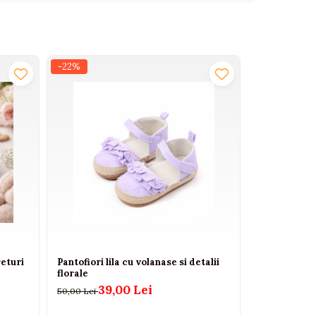
-22%
-10%
returi
Pantofiori lila cu volanase si detalii
Pantofiori R
florale
floricica - 
39,00 Lei
45
50,00 Lei
50,00 Lei