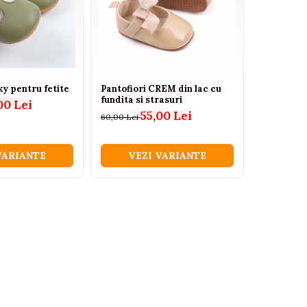
ky pentru fetite
Pantofiori CREM din lac cu
Pantofior
fundita si strasuri
ecologica 
00 Lei
55,00 Lei
4
60,00 Lei
56,00 Lei
VARIANTE
VEZI VARIANTE
VEZ