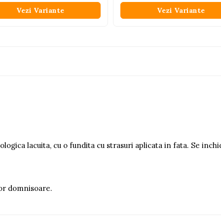
Vezi Variante
Vezi Variante
ologica lacuita, cu o fundita cu strasuri aplicata in fata.
Se inchi
lor domnisoare.