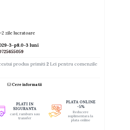
-2 zile lucratoare
29-3-p8.0-3 luni
0725655059
cestui produs primiti
2
Lei pentru comenzile
Cere informatii
PLATA ONLINE
PLATI IN
-5%
SIGURANTA
Reducere
card, ramburs sau
suplimentara la
transfer
plata online