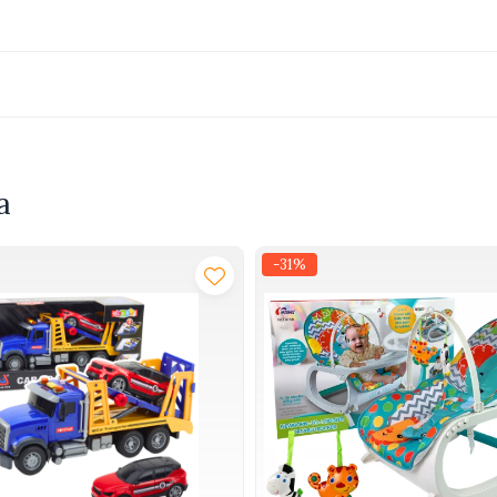
a
-31%