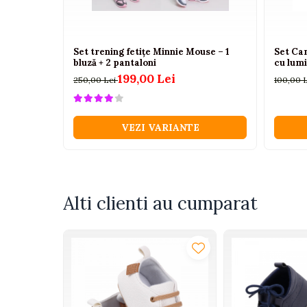
Camioane electrice
Imbracaminte
Set trening fetițe Minnie Mouse – 1
Set Ca
bluză + 2 pantaloni
cu lumi
Seturi copii si bebelusi
199,00 Lei
250,00 Lei
100,00 
Salopete bebe
Costumase
VEZI VARIANTE
Rochite
Accesorii copii
Body-uri bebe
Treninguri copii
Alti clienti au cumparat
Baia bebelusului
Incaltaminte
Adidasi
Pantofiori