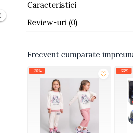
Caracteristici
Piscine
Piscine gonflabile
Review-uri
(0)
Ochelari scufundari
Saltele
Colace inot
Locuri de joaca
Frecvent cumparate impreun
Jocuri sportive
Seturi joaca gradinarit
-20%
-33%
Masinute si vehicule electrice
pentru copii
Masinute electrice
Motociclete electrice
ATV & BUGGY electrice
Tractoare electrice
Triciclete electrice