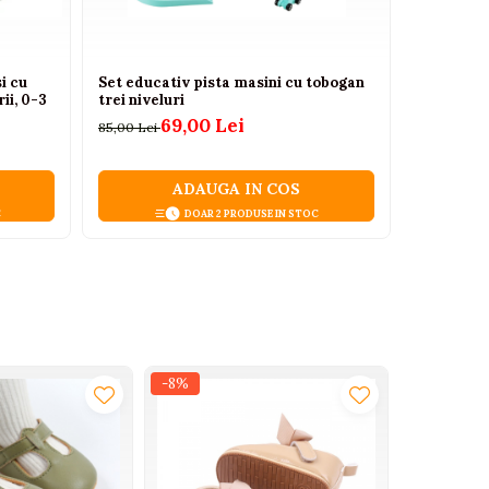
i cu
Set educativ pista masini cu tobogan
Sosete tr
ii, 0-3
trei niveluri
tesatura s
69,00 Lei
16,00 L
85,00 Lei
ADAUGA IN COS
C
DOAR 2 PRODUSE IN STOC
-8%
-13%