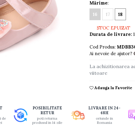
Mărime
:
16
17
18
STOC EPUIZAT
Durata de livrare:
1
Cod Produs:
MDBB30
Ai nevoie de ajutor?
La achizitionarea a
viitoare
buie
Adauga la Favorite
ook
T
POSIBILITATE
LIVRARE IN 24-
RETUR
48H
i de
poti returna
oriunde in
ei
produsul in 14 zile
Romania