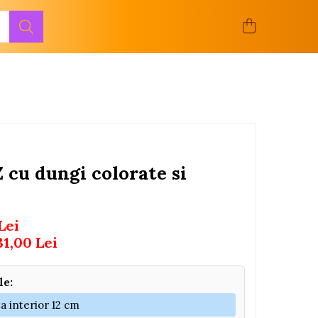
 cu dungi colorate si
Lei
31,00
Lei
le:
ta interior 12 cm