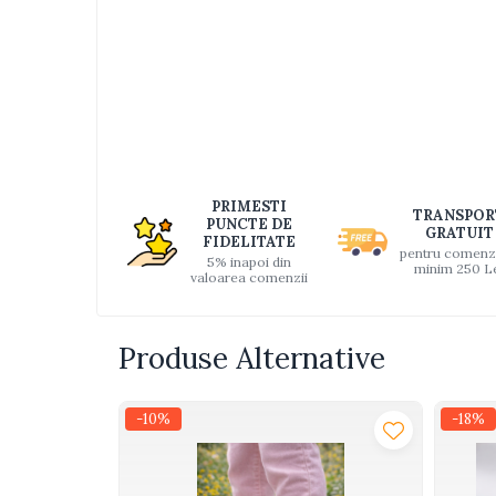
Distri
Interactive, educative si
pe
muzicale
Faceb
Figurine
Ateliere si unelte
Blocuri de constructie
Covorase de dans
PRIMESTI
Creative
TRANSPOR
PUNCTE DE
GRATUIT
FIDELITATE
De plus
pentru comenz
5% inapoi din
minim 250 L
valoarea comenzii
Electrocasnice si bucatarii
Fotolii gonflabile
Produse Alternative
Jocuri de indemanare
Jocuri sportive
Jucarii educative din lemn
-10%
-18%
Motociclete
Muzica si instrumente