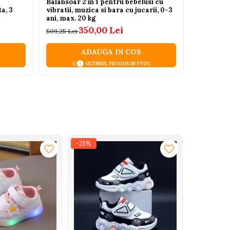
Balansoar 2 in 1 pentru bebelusi cu
Set vehicu
a, 3
vibratii, muzica si bara cu jucarii, 0-3
masina cu
ani, max. 20 kg
85,00 Lei
350,00 Lei
509,25 Lei
ADAUGA IN COS
C
ULTIMUL PRODUS IN STOC
-21%
-21%