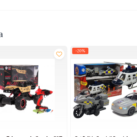
a
-20%