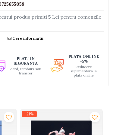
0725655059
cestui produs primiti
5
Lei pentru comenzile
Cere informatii
PLATA ONLINE
PLATI IN
-5%
SIGURANTA
Reducere
card, ramburs sau
suplimentara la
transfer
plata online
-21%
-21%