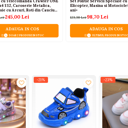
 cu Telecomanda Crawler ONE
Set Politie Servicii Speciale cu
 1:12, Caroserie Metalica,
Elicopter, Masina si Motociclet
ie cu Arcuri, Roti din Cauciuc,
ani+
 Auriu, 6 Ani+
245,00 Lei
98,70 Lei
Lei
123,38 Lei
ADAUGA IN COS
ADAUGA IN COS
DOAR 2 PRODUSE IN STOC
ULTIMUL PRODUS IN STO
-21%
-23%