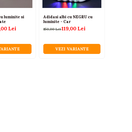
cu luminite si
Adidasi albi cu NEGRU cu
Adidasi i
ate
luminite - Car
ROZ, cu lu
,00 Lei
119,00 Lei
150,00 Lei
150,00 Lei
VARIANTE
VEZI VARIANTE
VEZ