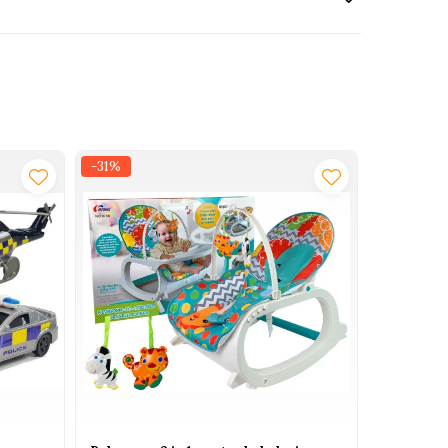
-31%
-29%