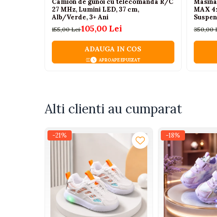
Camion de gunoi cu telecomanda R/C
Masina
Tenisi
27 MHz, Lumini LED, 37 cm,
MAX 4x4
Alb/Verde, 3+ Ani
Suspens
Botosi
2.4GHz,
105,00 Lei
155,00 Lei
350,00 
Sandale
Cizme
ADAUGA IN COS
APROAPE EPUIZAT
Bebe la masa
Scaune de masa
Accesorii pentru hranire
Alti clienti au cumparat
Seturi de hranire
Cani, pahare si accesorii
-21%
-18%
Biberoane
Suzete si accesorii
Incalzitoare pentru biberoane si
alimente
Bavete