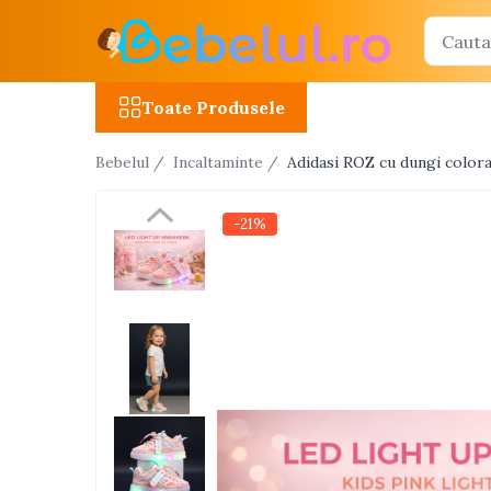
Toate Produsele
Toate Produsele
Jucarii cu telecomanda (RC)
Bebelul /
Incaltaminte /
Adidasi ROZ cu dungi colora
Masinute R/C
Tancuri R/C
-21%
Atv-uri R/C
Avioane si elicoptere R/C
Camioane R/C
Motociclete R/C
Roboti R/C
Utilaje constructii R/C
Jucarii