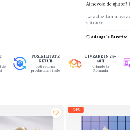
buie
Ai nevoie de ajutor?
La achizitionarea a
ook
viitoare
Adauga la Favorite
T
POSIBILITATE
LIVRARE IN 24-
RETUR
48H
i de
poti returna
oriunde in
ei
produsul in 14 zile
Romania
-34%