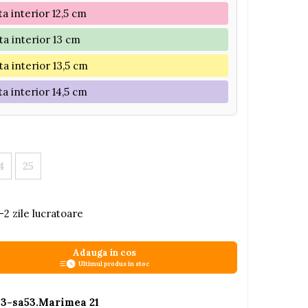
ta interior 12,5 cm
ta interior 13 cm
ta interior 13,5 cm
ta interior 14,5 cm
4
25
-2 zile lucratoare
Adauga in cos
Ultimul produs in stoc
3-sa53.Marimea 21