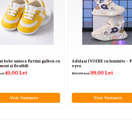
i bebe unisex Pattini galben cu
Adidasi IVOIRE cu luminite - 
mozi si flexibili
eyes
45,00 Lei
99,00 Lei
Lei
150,00 Lei
Vezi Variante
Vezi Variante