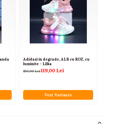
Panda
Adidasi in degrade, ALB cu ROZ, cu
Adidasi alb
luminite - Lilka
Smart
119,00 Lei
55,
150,00 Lei
70,00 Lei
Vezi Variante
V