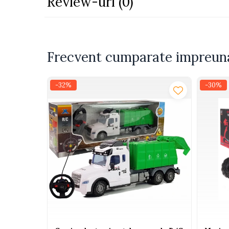
Review-uri
(0)
Camioane electrice
Imbracaminte
Seturi copii si bebelusi
Frecvent cumparate impreun
Salopete bebe
Costumase
-32%
-30%
Rochite
Accesorii copii
Body-uri bebe
Treninguri copii
Baia bebelusului
Incaltaminte
Adidasi
Pantofiori