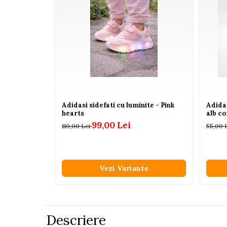
Pistoale
Plastilina
Proiectoare
Saltelute si centre de activitati
Set Avioane si submarine
Seturi de doctor
Adidasi sidefati cu luminite - Pink
Adidas
Seturi de rufe
hearts
alb co
Trenulete
99,00 Lei
110,00 Lei
55,00 
Trenuri cu sine
Vehicule de constructii
Vezi Variante
Jucarii exterior
Ride-on
Biciclete
Descriere
Triciclete