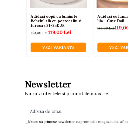
Igiena si ingrijire
Baia bebelusului
Adidasi copii cu luminite
Adidasi cu lumin
Termometre pentru baie
Bebelul alb cu portocaliu si
lila - Cute Doll
turcoaz 21-25EUR
119,0
Prosoape
145,00 Lei
119,00 Lei
150,00 Lei
Cadite
Halate de baie
VEZI VARIANTE
VEZI VA
Cutii pentru suzete si depozitare
Aspiratoare nazale si filtre
Perii pentru biberoane si tetine
Periute de dinti
Newsletter
Olite si reductoare WC
Nu rata ofertele si promotiile noastre
Scutece si accesorii
Pentru Mamici
Igiena si Ingrijire Postnatala
Ingrijire cosmetica mamici
Vreau sa primesc newsletter cu promotiile magazinului. Afla
Perioada Alaptarii