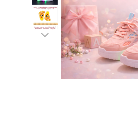
Jucarii bebelusi
Interactive, educative si muzicale
Saltelute si centre de activitati
Jucarii de baie
De plus
Zornaitoare
Pentru dentitie
Masinute
Papusi
Supermarket
Puzzle
Seturi camion
Table desen copii
Jucarii de baie
Seturi de frumusete
Caluti balansoar