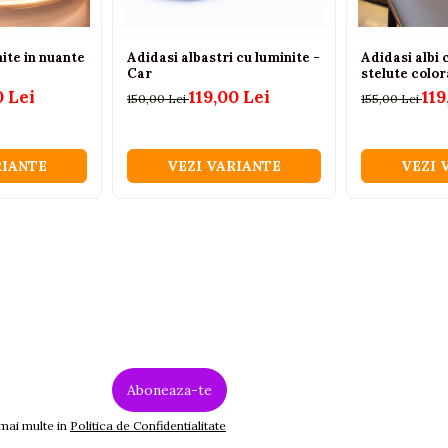
ite in nuante
Adidasi albastri cu luminite -
Adidasi albi 
Car
stelute color
0 Lei
119,00 Lei
119
150,00 Lei
155,00 Lei
RIANTE
VEZI VARIANTE
VEZI 
 mai multe in
Politica de Confidentialitate