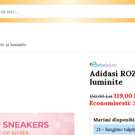
te si luminite
Adidasi ROZ
luminite
119,00 
150,00 Lei
Economisesti:
Marimi disponibi
21 – lungime talpi