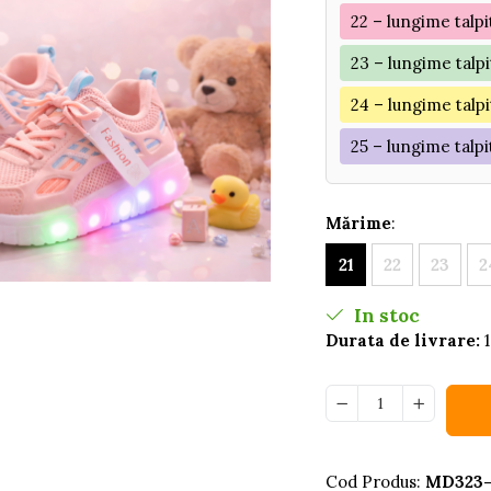
22 – lungime talpi
23 – lungime talpi
24 – lungime talpi
25 – lungime talpi
Mărime
:
21
22
23
2
In stoc
Durata de livrare:
1
Cod Produs:
MD323-