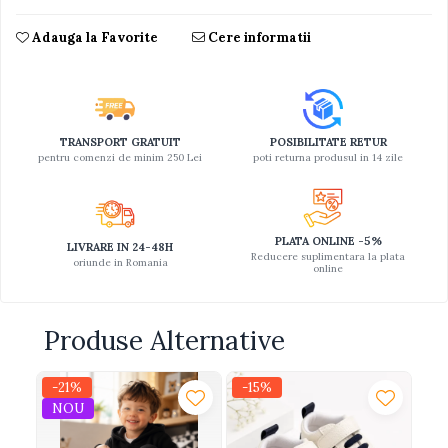
Adauga la Favorite
Cere informatii
TRANSPORT GRATUIT
POSIBILITATE RETUR
pentru comenzi de minim 250 Lei
poti returna produsul in 14 zile
PLATA ONLINE -5%
LIVRARE IN 24-48H
Reducere suplimentara la plata
oriunde in Romania
online
Produse Alternative
-21%
-15%
-2
NOU