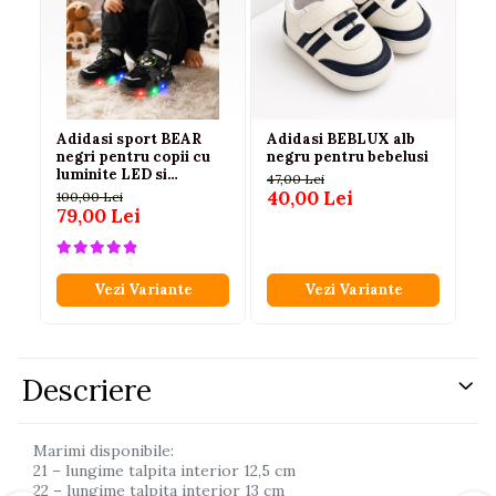
Adidasi sport BEAR
Adidasi BEBLUX alb
Ad
negri pentru copii cu
negru pentru bebelusi
lu
luminite LED si
47,00 Lei
15
inchidere cu arici
40,00 Lei
11
100,00 Lei
79,00 Lei
Vezi Variante
Vezi Variante
Descriere
Marimi disponibile:
21 – lungime talpita interior 12,5 cm
22 – lungime talpita interior 13 cm