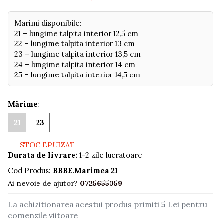
Jucarii educative din lemn
Marimi disponibile:
Motociclete
21 – lungime talpita interior 12,5 cm
22 – lungime talpita interior 13 cm
Muzica si instrumente
23 – lungime talpita interior 13,5 cm
Pistoale
24 – lungime talpita interior 14 cm
25 – lungime talpita interior 14,5 cm
Plastilina
Proiectoare
Mărime
:
Saltelute si centre de activitati
Set Avioane si submarine
21
23
Seturi de doctor
STOC EPUIZAT
Seturi de rufe
Durata de livrare:
1-2 zile lucratoare
Trenulete
Cod Produs:
BBBE.Marimea 21
Trenuri cu sine
Ai nevoie de ajutor?
0725655059
Vehicule de constructii
La achizitionarea acestui produs primiti
5
Lei pentru
comenzile viitoare