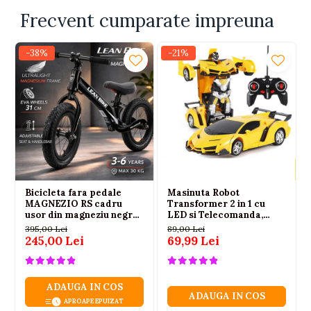
Frecvent cumparate impreuna
-38%
-21%
Bicicleta fara pedale
Masinuta Robot
MAGNEZIO RS cadru
Transformer 2 in 1 cu
usor din magneziu negru
LED si Telecomanda,
3-6 ani
Scara 1:18, Galbena, 6 ani+
395,00 Lei
89,00 Lei
245,00 Lei
69,99 Lei
ADAUGA IN COS
ADAUGA IN COS
APROAPE EPUIZAT