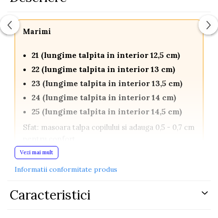
Marimi
21 (lungime talpita in interior 12,5 cm)
22 (lungime talpita in interior 13 cm)
23 (lungime talpita in interior 13,5 cm)
24 (lungime talpita in interior 14 cm)
25 (lungime talpita in interior 14,5 cm)
Sfat: masoara talpa copilului si adauga 0,5 - 0,7 cm
pentru confort.
Vezi mai mult
Adidasi copii cu lumini LED - design
Informatii conformitate produs
masinuta rosie
Adidasi usori si rezistenti pentru copii pasionati de
Caracteristici
masini si viteza. Talpa flexibilă cu LED-uri multicolore
se aprinde la fiecare pas, iar designul de masinuta