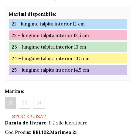
Jucarii educative din lemn
Marimi disponibile:
Motociclete
21 – lungime talpita interior 12 cm
Muzica si instrumente
22 – lungime talpita interior 12,5 cm
Pistoale
Plastilina
23 – lungime talpita interior 13 cm
Proiectoare
24 – lungime talpita interior 13,5 cm
Saltelute si centre de activitati
25 – lungime talpita interior 14,5 cm
Set Avioane si submarine
Seturi de doctor
Mărime
:
Seturi de rufe
21
22
24
Trenulete
Trenuri cu sine
STOC EPUIZAT
Vehicule de constructii
Durata de livrare:
1-2 zile lucratoare
Cod Produs:
BBL102.Marimea 21