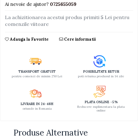
Ai nevoie de ajutor?
0725655059
La achizitionarea acestui produs primiti
5
Lei pentru
comenzile viitoare
Adauga la Favorite
Cere informatii
TRANSPORT GRATUIT
POSIBILITATE RETUR
pentru comenzi de minim 250 Lei
poti returna produsul in 14 zile
PLATA ONLINE -5%
LIVRARE IN 24-48H
Reducere suplimentara la plata
oriunde in Romania
online
Produse Alternative