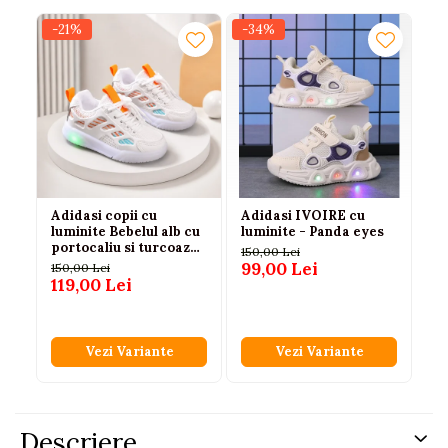
-21%
-34%
-2
N
Adidasi copii cu
Adidasi IVOIRE cu
Ad
luminite Bebelul alb cu
luminite - Panda eyes
ne
portocaliu si turcoaz
lu
150,00 Lei
21-25EUR
in
99,00 Lei
150,00 Lei
10
119,00 Lei
79
Vezi Variante
Vezi Variante
Descriere