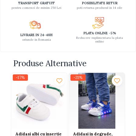
TRANSPORT GRATUIT
POSIBILITATE RETUR
pentru comenzi de minim 250 Lei
poti returna produsul in 14 zile
PLATA ONLINE -5%
LIVRARE IN 24-48H
Reducere suplimentara la plata
oriunde in Romania
online
Produse Alternative
-17%
-21%
-1
Adidasi albi cu insertie
Adidasi in degrade,
Ad