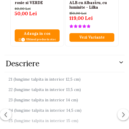
rosie si VERDE
ALB cu Albastru, cu
Pa
luminite - Lilka
co
60,00 Lei
50,00 Lei
150,00 Lei
55
119,00 Lei
45
Adauga in cos
Vezi Variante
Ultimul produs in stoc
Descriere
21 (lungime talpita in interior 12,5 cm)
22 (lungime talpita in interior 13,5 cm)
23 (lungime talpita in interior 14 cm)
24 (lungime talpita in interior 14,5 cm)
25 (lungime talpita in interior 15 cm)