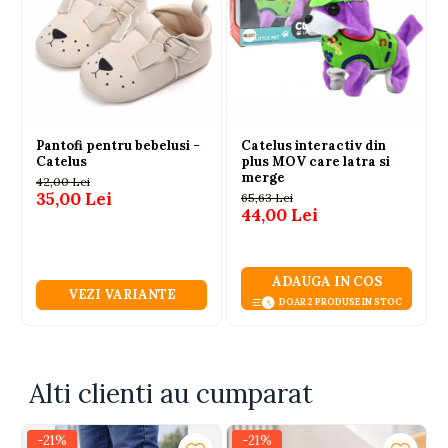
batai de cap.
Ursulet crem plusat pe laterale – detaliu jucaus,
preferatul celor mici.
Greutate redusa – copilul merge natural, fara efort.
Pantofi pentru bebelusi -
Catelus interactiv din
Catelus
plus MOV care latra si
merge
42,00 Lei
35,00 Lei
65,63 Lei
44,00 Lei
ADAUGA IN COS
VEZI VARIANTE
DOAR 2 PRODUSE IN STOC
Alti clienti au cumparat
-21%
-21%