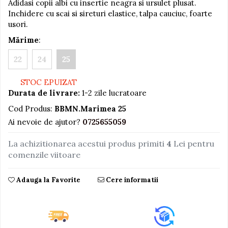
Adidasi copii albi cu insertie neagra si ursulet plusat.
Inchidere cu scai si sireturi elastice, talpa cauciuc, foarte
Jucarii educative din lemn
usori.
Motociclete
Mărime
:
Muzica si instrumente
22
24
25
Pistoale
Plastilina
STOC EPUIZAT
Durata de livrare:
1-2 zile lucratoare
Proiectoare
Cod Produs:
BBMN.Marimea 25
Saltelute si centre de activitati
Ai nevoie de ajutor?
0725655059
Set Avioane si submarine
Seturi de doctor
La achizitionarea acestui produs primiti
4
Lei pentru
comenzile viitoare
Seturi de rufe
Trenulete
Adauga la Favorite
Cere informatii
Trenuri cu sine
Vehicule de constructii