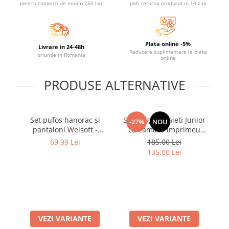
pentru comenzi de minim 250 Lei
poti returna produsul in 14 zile
Plata online -5%
Livrare in 24-48h
Reducere suplimentara la plata
oriunde in Romania
online
PRODUSE ALTERNATIVE
Set pufos hanorac si
Set elegant baieti Junior
Se
-27%
NOU
pantaloni Welsoft -
cu camasa imprimeu
Orange
palmieri, tricou si
c
69,99 Lei
185,00 Lei
bermude
135,00 Lei
VEZI VARIANTE
VEZI VARIANTE