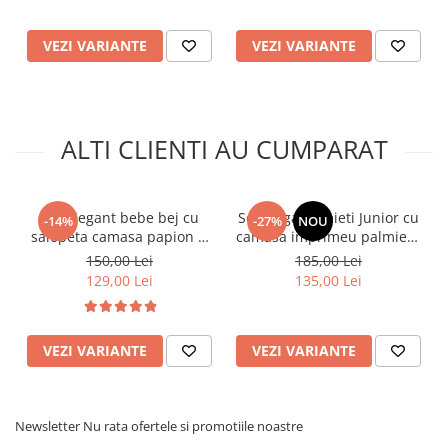
VEZI VARIANTE
VEZI VARIANTE
ALTI CLIENTI AU CUMPARAT
Set elegant bebe bej cu
Set elegant baieti Junior cu
-14%
-27%
NOU
salopeta camasa papion si
camasa imprimeu palmieri,
palarie 6-24 luni
tricou si bermude
150,00 Lei
185,00 Lei
129,00 Lei
135,00 Lei
VEZI VARIANTE
VEZI VARIANTE
Newsletter
Nu rata ofertele si promotiile noastre