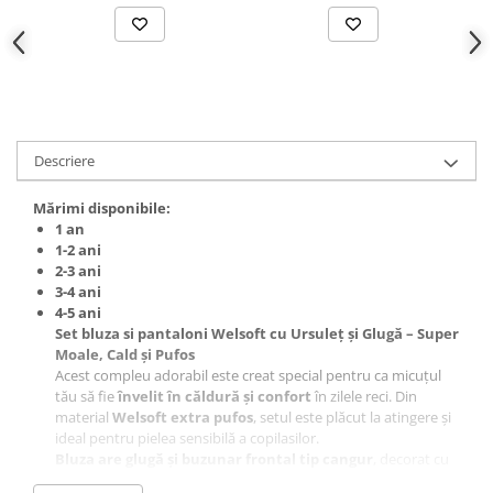
Descriere
Mărimi disponibile:
1 an
1-2 ani
2-3 ani
3-4 ani
4-5 ani
Set bluza si pantaloni Welsoft cu Ursuleț și Glugă – Super
Moale, Cald și Pufos
Acest compleu adorabil este creat special pentru ca micuțul
tău să fie
învelit în căldură și confort
în zilele reci. Din
material
Welsoft extra pufos
, setul este plăcut la atingere și
ideal pentru pielea sensibilă a copilasilor.
Bluza are glugă și buzunar frontal tip cangur
, decorat cu
un
ursuleț 3D
super simpatic — detaliu care face micuțul să