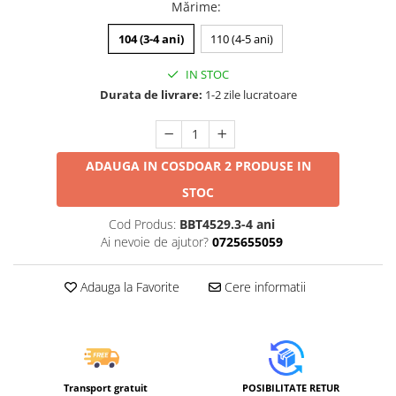
Mărime
:
Jucarii educative din lemn
Motociclete
104 (3-4 ani)
110 (4-5 ani)
Muzica si instrumente
IN STOC
Pistoale
Durata de livrare:
1-2 zile lucratoare
Plastilina
Proiectoare
ADAUGA IN COS
DOAR 2 PRODUSE IN
Saltelute si centre de activitati
STOC
Set Avioane si submarine
Cod Produs:
BBT4529.3-4 ani
Seturi de doctor
Ai nevoie de ajutor?
0725655059
Seturi de rufe
Trenulete
Adauga la Favorite
Cere informatii
Trenuri cu sine
Vehicule de constructii
Transport gratuit
POSIBILITATE RETUR