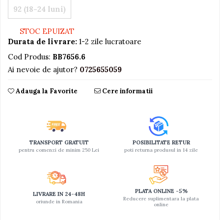
92 (18-24 luni)
Jucarii educative din lemn
Motociclete
STOC EPUIZAT
Durata de livrare:
1-2 zile lucratoare
Muzica si instrumente
Cod Produs:
BB7656.6
Pistoale
Ai nevoie de ajutor?
0725655059
Plastilina
Proiectoare
Adauga la Favorite
Cere informatii
Saltelute si centre de activitati
Set Avioane si submarine
Seturi de doctor
TRANSPORT GRATUIT
POSIBILITATE RETUR
pentru comenzi de minim 250 Lei
poti returna produsul in 14 zile
Seturi de rufe
Trenulete
Trenuri cu sine
PLATA ONLINE -5%
LIVRARE IN 24-48H
Vehicule de constructii
Reducere suplimentara la plata
oriunde in Romania
online