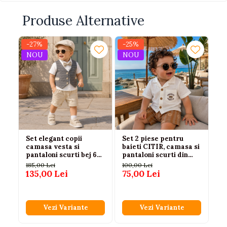
Produse Alternative
-27%
-25%
-
NOU
NOU
Set elegant copii
Set 2 piese pentru
Se
camasa vesta si
baieti CITIR, camasa si
Mi
pantaloni scurti bej 6-
pantaloni scurti din
+ 
24 luni Concept
bumbac
185,00 Lei
100,00 Lei
25
135,00 Lei
75,00 Lei
19
Vezi Variante
Vezi Variante