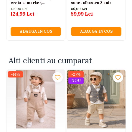
creta si marker,
sunet albastru 3 ani+
multicolor, 3 ani+
175,00 Lei
85,00 Lei
124,99 Lei
59,99 Lei
ADAUGA IN COS
ADAUGA IN COS
Alti clienti au cumparat
-14%
-27%
NOU