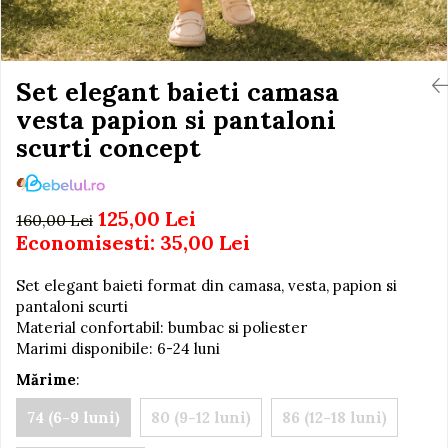
Igiena si Ingrijire Postnatala
Jucarii de baie
Ingrijire cosmetica mamici
Seturi de frumusete
Perioada Alaptarii
Perioada Sarcinii
Set elegant baieti camasa
Caluti balansoar
Pompe de san
vesta papion si pantaloni
Interactive, educative si
Sisteme De Purtare
muzicale
scurti concept
Figurine
Ateliere si unelte
125,00 Lei
160,00 Lei
Blocuri de constructie
Economisesti:
35,00
Lei
Covorase de dans
Set elegant baieti format din camasa, vesta, papion si
Creative
pantaloni scurti
De plus
Material confortabil: bumbac si poliester
Marimi disponibile: 6-24 luni
Electrocasnice si bucatarii
Mărime
:
Fotolii gonflabile
Jocuri de indemanare
74 (6-9 luni)
80 (9-12 luni)
86 (12-18 luni)
Jocuri sportive