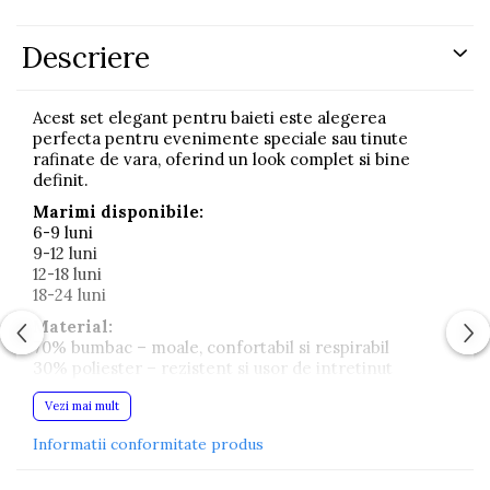
Descriere
Acest set elegant pentru baieti este alegerea
perfecta pentru evenimente speciale sau tinute
rafinate de vara, oferind un look complet si bine
definit.
Marimi disponibile:
6-9 luni
9-12 luni
12-18 luni
18-24 luni
Material:
70% bumbac – moale, confortabil si respirabil
30% poliester – rezistent si usor de intretinut
Instructiuni de intretinere:
Vezi mai mult
Se spala la 30 grade pentru a mentine aspectul si
calitatea materialului
Informatii conformitate produs
Setul este compus din camasa cu maneca scurta, vesta