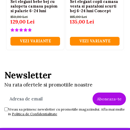
Set elegant bebe bej cu
Set elegant copii camasa
salopeta camasa papion
vesta si pantaloni scurti
si palarie 6-24 luni
bej 6-24 luni Concept
150,00 Lei
185,00 Lei
129,00 Lei
135,00 Lei
VEZI VARIANTE
VEZI VARIANTE
Newsletter
Nu rata ofertele si promotiile noastre
Vreau sa primesc newsletter cu promotiile magazinului. Afla mai multe
in
Politica de Confidentialitate