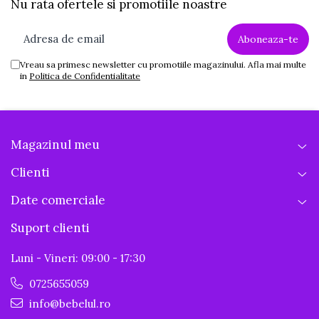
Nu rata ofertele si promotiile noastre
Vreau sa primesc newsletter cu promotiile magazinului. Afla mai multe
in
Politica de Confidentialitate
Magazinul meu
Clienti
Date comerciale
Suport clienti
Luni - Vineri: 09:00 - 17:30
0725655059
info@bebelul.ro