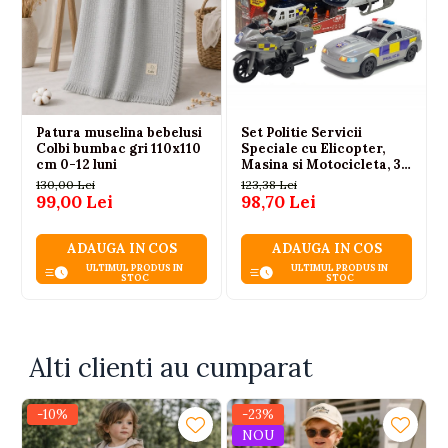
Patura muselina bebelusi
Set Politie Servicii
Colbi bumbac gri 110x110
Speciale cu Elicopter,
cm 0-12 luni
Masina si Motocicleta, 3
ani+
130,00 Lei
123,38 Lei
99,00 Lei
98,70 Lei
ADAUGA IN COS
ADAUGA IN COS
ULTIMUL PRODUS IN
ULTIMUL PRODUS IN
STOC
STOC
Alti clienti au cumparat
-10%
-23%
NOU