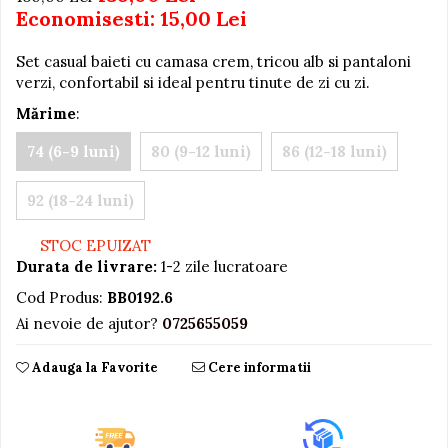
Economisesti:
15,00
Lei
Jucarii educative din lemn
Motociclete
Set casual baieti cu camasa crem, tricou alb si pantaloni
verzi, confortabil si ideal pentru tinute de zi cu zi.
Muzica si instrumente
Mărime
:
Pistoale
74 (6-9 luni)
80 (9-12 luni)
86 (12-18 luni)
Plastilina
Proiectoare
92 (18-24 luni)
Saltelute si centre de activitati
STOC EPUIZAT
Set Avioane si submarine
Durata de livrare:
1-2 zile lucratoare
Seturi de doctor
Cod Produs:
BB0192.6
Seturi de rufe
Ai nevoie de ajutor?
0725655059
Trenulete
Adauga la Favorite
Cere informatii
Trenuri cu sine
Vehicule de constructii