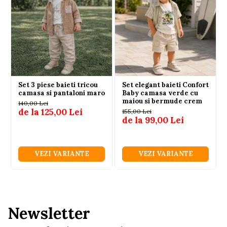
Set 3 piese baieti tricou
Set elegant baieti Confort
camasa si pantaloni maro
Baby camasa verde cu
maiou si bermude crem
140,00 Lei
de la 125,00 Lei
155,00 Lei
de la 99,00 Lei
VEZI VARIANTE
VEZI VARIANTE
Newsletter