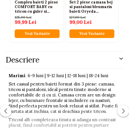
Compleu baieti 2 piese
Set 2 piese camasa bej
Se
COMFORT BABY cu
si pantaloni bleumarin
ca
tricou cu guler si
baieti Oryeda
be
bermude crem - 3-4-
74|80|86|92
74
125,00 Lei
127,00 Lei
13
5-6 ani
99,99 Lei
99,00 Lei
89
Vezi Variante
Vezi Variante
Descriere
Marimi
: 6-9 luni | 9-12 luni | 12-18 luni | 18-24 luni
Set casual pentru baieti format din 3 piese: camasa,
tricou si pantaloni, ideal pentru tinute moderne si
confortabile de zi cu zi. Camasa crem are un design
lejer, cu buzunare frontale si inchidere cu nasturi,
fiind perfecta pentru un look relaxat si stilat. Poate fi
purtata atat inchisa, cat si deschisa peste tricou.
Tricoul alb completeaza tinuta si adauga un contrast
placut, fiind confortabil si potrivit pentru purtare