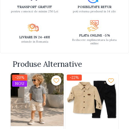
TRANSPORT GRATUIT
POSIBILITATE RETUR
pentru comenzi de minim 250 Lei
poti returna produsul in 14 zile
PLATA ONLINE -5%
LIVRARE IN 24-48H
Reducere suplimentara la plata
oriunde in Romania
online
Produse Alternative
-20%
-22%
-3
NOU
N