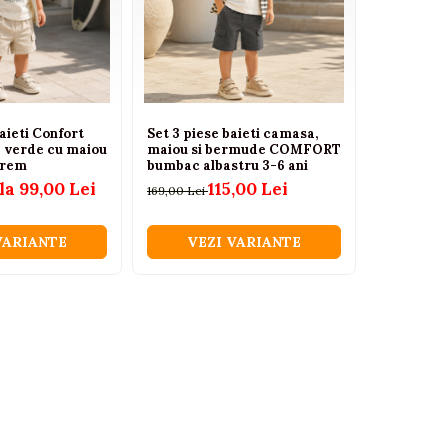
aieti Confort
Set 3 piese baieti camasa,
Set 3 pies
 verde cu maiou
maiou si bermude COMFORT
maiou si
crem
bumbac albastru 3-6 ani
bumbac ve
la 99,00 Lei
115,00 Lei
169,00 Lei
169,00 Lei
VARIANTE
VEZI VARIANTE
VEZ