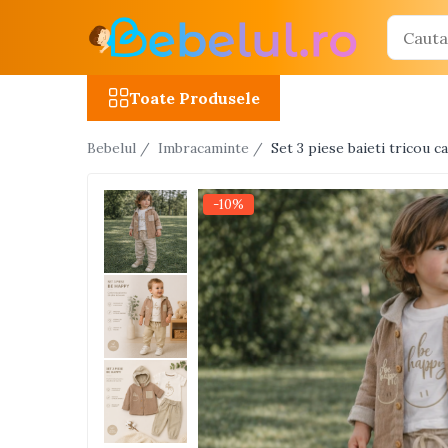
Toate Produsele
Toate Produsele
Jucarii cu telecomanda (RC)
Bebelul /
Imbracaminte /
Set 3 piese baieti tricou 
Masinute R/C
Tancuri R/C
-10%
Atv-uri R/C
Avioane si elicoptere R/C
Camioane R/C
Motociclete R/C
Roboti R/C
Utilaje constructii R/C
Jucarii