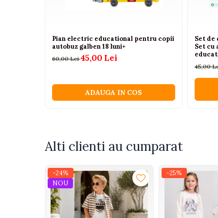
Camioane electrice
Imbracaminte
Pian electric educational pentru copii
Set de
autobuz galben 18 luni+
Set cu 
Seturi copii si bebelusi
educati
45,00 Lei
60,00 Lei
Salopete bebe
45,00 L
Costumase
ADAUGA IN COS
Rochite
Accesorii copii
Body-uri bebe
Treninguri copii
Alti clienti au cumparat
Baia bebelusului
-24%
-25%
Incaltaminte
NOU
Adidasi
Pantofiori