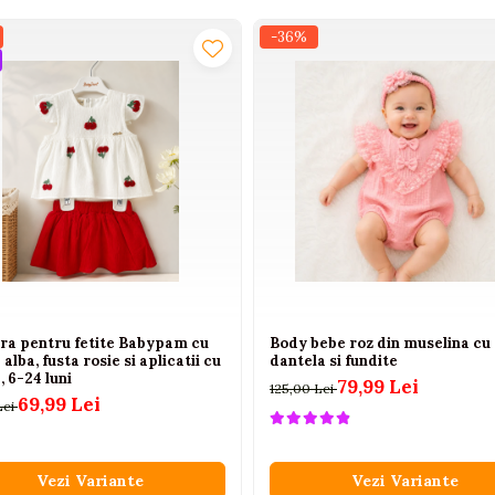
-36%
ara pentru fetite Babypam cu
Body bebe roz din muselina cu
 alba, fusta rosie si aplicatii cu
dantela si fundite
, 6-24 luni
79,99 Lei
125,00 Lei
69,99 Lei
Lei
Vezi Variante
Vezi Variante