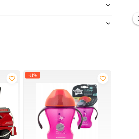
-11%
-30%