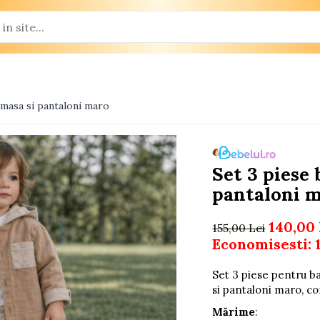
camasa si pantaloni maro
Set 3 piese 
pantaloni 
140,00 
155,00 Lei
Economisesti:
Set 3 piese pentru ba
si pantaloni maro, con
Mărime
: