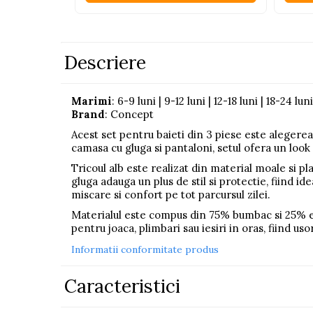
Pistoale
Plastilina
Descriere
Proiectoare
Saltelute si centre de activitati
Marimi
: 6-9 luni | 9-12 luni | 12-18 luni | 18-24 luni
Set Avioane si submarine
Brand
: Concept
Seturi de doctor
Acest set pentru baieti din 3 piese este alegerea 
Seturi de rufe
camasa cu gluga si pantaloni, setul ofera un look
Tricoul alb este realizat din material moale si 
Trenulete
gluga adauga un plus de stil si protectie, fiind i
Trenuri cu sine
miscare si confort pe tot parcursul zilei.
Vehicule de constructii
Materialul este compus din 75% bumbac si 25% elas
pentru joaca, plimbari sau iesiri in oras, fiind us
Jucarii exterior
Informatii conformitate produs
Ride-on
Caracteristici
Biciclete
Triciclete