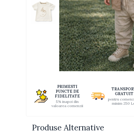
Jucarii bebelusi
Interactive, educative si muzicale
Saltelute si centre de activitati
Jucarii de baie
De plus
Zornaitoare
Pentru dentitie
Masinute
Papusi
Supermarket
Distri
pe
Puzzle
PRIMESTI
TRANSPOR
Faceb
PUNCTE DE
Seturi camion
GRATUIT
FIDELITATE
pentru comenz
5% inapoi din
Table desen copii
minim 250 L
valoarea comenzii
Jucarii de baie
Seturi de frumusete
Produse Alternative
Caluti balansoar