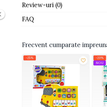
Review-uri
(0)
Piscine
Piscine gonflabile
FAQ
Ochelari scufundari
Saltele
Colace inot
Locuri de joaca
Frecvent cumparate impreun
Jocuri sportive
Seturi joaca gradinarit
-25%
-20%
NOU
Masinute si vehicule electrice
pentru copii
Masinute electrice
Motociclete electrice
ATV & BUGGY electrice
Tractoare electrice
Triciclete electrice