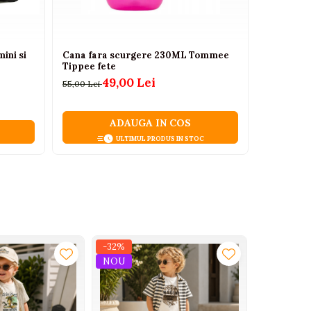
ini si
Cana fara scurgere 230ML Tommee
Masinuta 
Tippee fete
RASTAR cu
ani+
49,00 Lei
55,00 Lei
350,00 Lei
ADAUGA IN COS
ULTIMUL PRODUS IN STOC
-32%
-32%
NOU
NOU