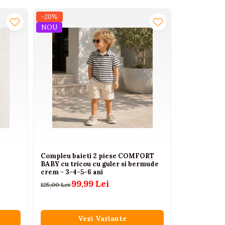
-20%
-36%
NOU
NOU
Compleu baieti 2 piese COMFORT
Set copii va
BABY cu tricou cu guler si bermude
pantaloni sc
crem - 3-4-5-6 ani
85
132,00 Lei
99,99 Lei
125,00 Lei
Vezi Variante
V