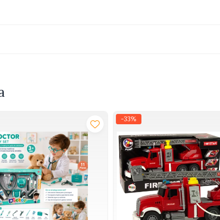
a
-33%