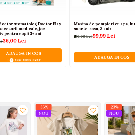
 doctor stomatolog Doctor Play
Masina de pompieri cu apa, lum
accesorii medicale, joc
sunete, rosu, 3 ani+
v pentru copii 3+ ani
99,99 Lei
150,00 Lei
36,00 Lei
ei
ADAUGA IN COS
ADAUGA IN COS
APROAPE EPUIZAT
-36%
-23%
NOU
NOU