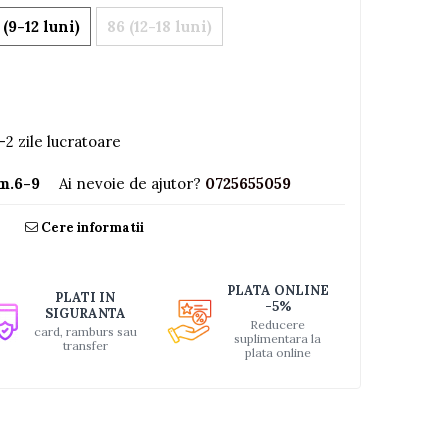
 (9-12 luni)
86 (12-18 luni)
-2 zile lucratoare
m.6-9
Ai nevoie de ajutor?
0725655059
Cere informatii
PLATA ONLINE
PLATI IN
-5%
SIGURANTA
Reducere
card, ramburs sau
suplimentara la
transfer
plata online