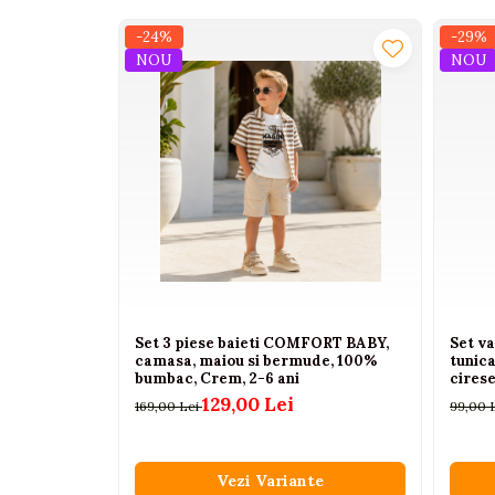
Interactive, educative si
-24%
-29%
muzicale
NOU
NOU
Figurine
Ateliere si unelte
Blocuri de constructie
Covorase de dans
Creative
De plus
Electrocasnice si bucatarii
Fotolii gonflabile
Set 3 piese baieti COMFORT BABY,
Set v
Jocuri de indemanare
camasa, maiou si bermude, 100%
tunica
bumbac, Crem, 2-6 ani
cirese
Jocuri sportive
129,00 Lei
169,00 Lei
99,00 
Jucarii educative din lemn
Motociclete
Vezi Variante
Muzica si instrumente