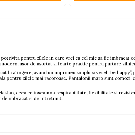
potrivita pentru zilele in care vrei ca cel mic sa fie imbracat co
 modern, usor de asortat si foarte practic pentru purtare zilnic
placut la atingere, avand un imprimeu simplu si vesel “be happy”
deala pentru zilele mai racoroase. Pantalonii maro sunt comozi, cu
tan, ceea ce inseamna respirabilitate, flexibilitate si rezisten
or de imbracat si de intretinut.