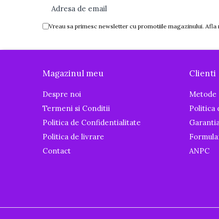
Igiena si ingrijire
Baia bebelusului
Vreau sa primesc newsletter cu promotiile magazinului. Afla
Termometre pentru baie
Prosoape
Cadite
Magazinul meu
Clienti
Halate de baie
Cutii pentru suzete si depozitare
Despre noi
Metode 
Aspiratoare nazale si filtre
Termeni si Conditii
Politica
Perii pentru biberoane si tetine
Politica de Confidentialitate
Garanti
Periute de dinti
Politica de livrare
Formula
Olite si reductoare WC
Contact
ANPC
Scutece si accesorii
Pentru Mamici
Igiena si Ingrijire Postnatala
Ingrijire cosmetica mamici
Perioada Alaptarii