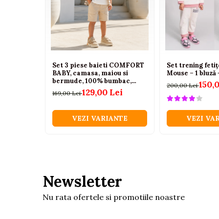
Tenisi
Botosi
Sandale
Cizme
Set 3 piese baieti COMFORT
Set trening feti
Bebe la masa
BABY, camasa, maiou si
Mouse – 1 bluză 
bermude, 100% bumbac,
150,
Scaune de masa
200,00 Lei
Crem, 2-6 ani
129,00 Lei
169,00 Lei
Accesorii pentru hranire
Seturi de hranire
VEZI VARIANTE
VEZI VA
Cani, pahare si accesorii
Biberoane
Suzete si accesorii
Newsletter
Incalzitoare pentru biberoane si
alimente
Nu rata ofertele si promotiile noastre
Bavete