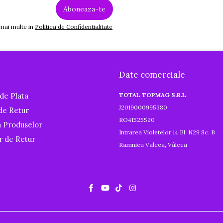
 mai multe in
Politica de Confidentialitate
Date comerciale
de Plata
TOTAL TOPMAG S.R.L
J2019000995380
 de Retur
RO41525520
a Produselor
Intrarea Violetelor 14 Bl. N29 Sc. B
r de Retur
Ramnicu Valcea, Vâlcea