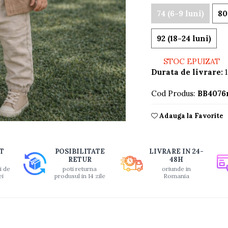
74 (6-9 luni)
80
92 (18-24 luni)
STOC EPUIZAT
Durata de livrare:
1
Cod Produs:
BB4076
Adauga la Favorite
buie
T
POSIBILITATE
LIVRARE IN 24-
ook
RETUR
48H
i de
poti returna
oriunde in
ei
produsul in 14 zile
Romania