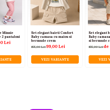
țe Minnie
Set elegant baieti Confort
Set elegant b
+ 2 pantaloni
Baby camasa cu maiou si
Baby camasa
bermude crem
si bermude 
00 Lei
99,00 Lei
de 
155,00 Lei
155,00 Lei
RIANTE
VEZI VARIANTE
VEZI 