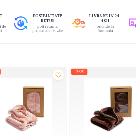
buie
T
POSIBILITATE
LIVRARE IN 24-
ook
RETUR
48H
i de
poti returna
oriunde in
ei
produsul in 14 zile
Romania
-26%