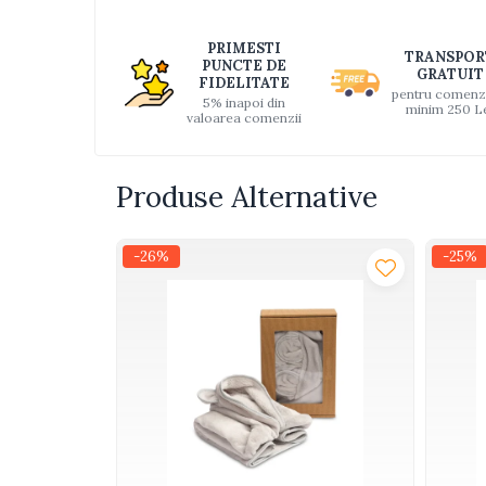
Distri
Interactive, educative si
pe
muzicale
PRIMESTI
TRANSPOR
Faceb
PUNCTE DE
Figurine
GRATUIT
FIDELITATE
pentru comenz
5% inapoi din
Ateliere si unelte
minim 250 L
valoarea comenzii
Blocuri de constructie
Covorase de dans
Produse Alternative
Creative
De plus
-26%
-25%
Electrocasnice si bucatarii
Fotolii gonflabile
Jocuri de indemanare
Jocuri sportive
Jucarii educative din lemn
Motociclete
Muzica si instrumente