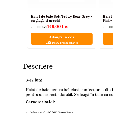
Pistoale
Plastilina
Halat de baie Soft Teddy Bear Grey –
Halat 
cu gluga si urechi
Pink –
Proiectoare
149,00 Lei
200,00 Lei
200,00
Saltelute si centre de activitati
Adauga in cos
Set Avioane si submarine
Doar 2 produse in stoc
Seturi de doctor
Seturi de rufe
Trenulete
Descriere
Trenuri cu sine
Vehicule de constructii
3-12 luni
Jucarii exterior
Halat de baie pentru bebeluși, confecționat din
pentru un aspect adorabil. Se leagă în talie cu c
Ride-on
Caracteristici:
Biciclete
Triciclete
Material:
100% bumbac