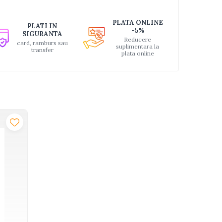
PLATA ONLINE
PLATI IN
-5%
SIGURANTA
Reducere
card, ramburs sau
suplimentara la
transfer
plata online