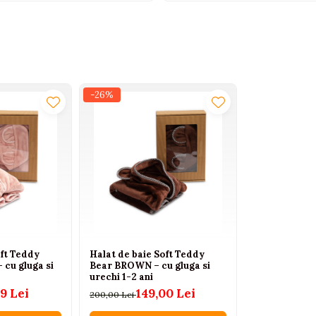
-26%
oft Teddy
Halat de baie Soft Teddy
– cu gluga si
Bear BROWN – cu gluga si
urechi 1-2 ani
9 Lei
149,00 Lei
200,00 Lei