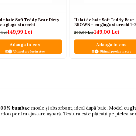
de baie Soft Teddy Bear Dirty
Halat de baie Soft Teddy Bear
 cu gluga si urechi
BROWN – cu gluga si urechi 1-2
149,99 Lei
149,00 Lei
 Lei
200,00 Lei
Adauga in cos
Adauga in cos
Ultimul produs in stoc
Ultimul produs in stoc
100% bumbac
moale și absorbant, ideal după baie. Model cu
gl
ordon pentru ajustare ușoară. Textura este plăcută pe pielea sen