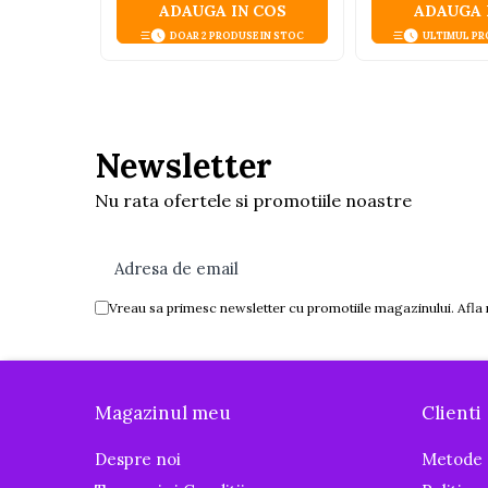
ADAUGA IN COS
ADAUGA 
Igiena si ingrijire
DOAR 2 PRODUSE IN STOC
ULTIMUL PR
Baia bebelusului
Termometre pentru baie
Prosoape
Cadite
Newsletter
Halate de baie
Cutii pentru suzete si depozitare
Nu rata ofertele si promotiile noastre
Aspiratoare nazale si filtre
Perii pentru biberoane si tetine
Periute de dinti
Vreau sa primesc newsletter cu promotiile magazinului. Afla
Olite si reductoare WC
Scutece si accesorii
Pentru Mamici
Magazinul meu
Clienti
Igiena si Ingrijire Postnatala
Ingrijire cosmetica mamici
Despre noi
Metode 
Perioada Alaptarii