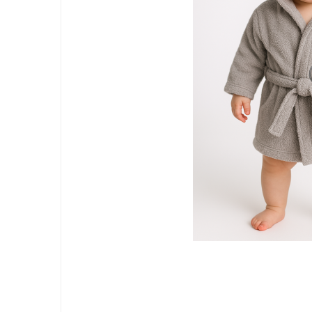
Jucarii bebelusi
Interactive, educative si muzicale
Saltelute si centre de activitati
Jucarii de baie
De plus
Zornaitoare
Pentru dentitie
Masinute
Papusi
Supermarket
Puzzle
Seturi camion
Table desen copii
Jucarii de baie
Seturi de frumusete
Caluti balansoar