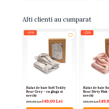
Tenisi
Botosi
Sandale
Alti clienti au cumparat
Cizme
-26%
-25%
Bebe la masa
Scaune de masa
Accesorii pentru hranire
Seturi de hranire
Cani, pahare si accesorii
Biberoane
Suzete si accesorii
Halat de baie Soft Teddy
Halat de baie S
Incalzitoare pentru biberoane si
Bear Grey – cu gluga si
Bear Dirty Pink 
alimente
urechi
urechi
Bavete
149,00 Lei
149,9
200,00 Lei
200,00 Lei