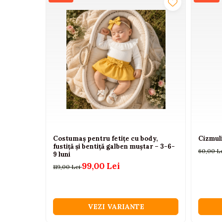
Camioane electrice
Imbracaminte
Seturi copii si bebelusi
Salopete bebe
Costumase
Rochite
Accesorii copii
Body-uri bebe
Costumaș pentru fetițe cu body,
Cizmuli
Treninguri copii
fustiță și bentiță galben muștar – 3-6-
60,00 L
9 luni
Baia bebelusului
99,00 Lei
119,00 Lei
Incaltaminte
Adidasi
VEZI VARIANTE
Pantofiori