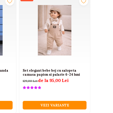
Panda
Set elegant bebe bej cu salopeta
Costumas 
camasa papion si palarie 6-24 luni
dungi si p
de la 95,00 Lei
129,00 Lei
98,00 Lei
VEZI VARIANTE