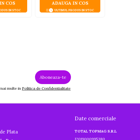
IN COS
ADAUGA IN COS
ODUS IN STOC
ULTIMUL PRODUS IN STOC
 mai multe in
Politica de Confidentialitate
Date comerciale
de Plata
TOTAL TOPMAG S.R.L
J2019000995380