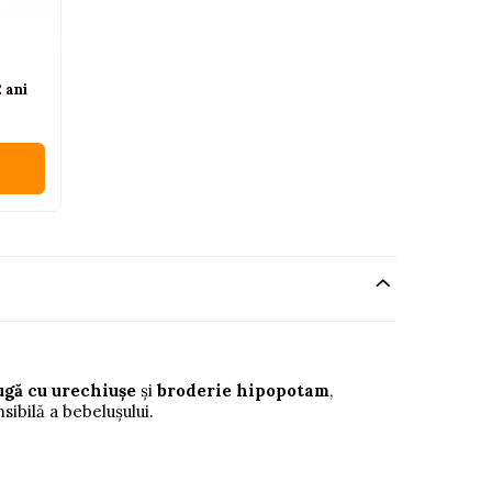
 ani
ugă cu urechiușe
și
broderie hipopotam
,
sibilă a bebelușului.